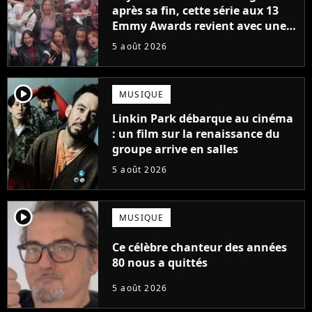
après sa fin, cette série aux 13
Emmy Awards revient avec une
suite... totalement différente
5 août 2026
player2
MUSIQUE
Linkin Park débarque au cinéma
: un film sur la renaissance du
groupe arrive en salles
5 août 2026
player2
MUSIQUE
Ce célèbre chanteur des années
80 nous a quittés
5 août 2026