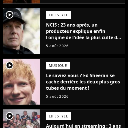
player2
LIFESTYLE
NCIS : 23 ans après, un
producteur explique enfin
l'origine de l'idée la plus culte de
la série (et on ne parle pas du
5 août 2026
bateau)
player2
MUSIQUE
Le saviez-vous ? Ed Sheeran se
cache derrière les deux plus gros
tubes du moment !
5 août 2026
player2
LIFESTYLE
Aujourd'hui en streaming : 3 ans