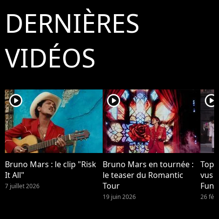
DERNIÈRES
VIDÉOS
player2
player2
player2
Bruno Mars : le clip "Risk
Bruno Mars en tournée :
Top 1
It All"
le teaser du Romantic
vus 
Tour
Funk
7 juillet 2026
Brun
19 juin 2026
26 fév