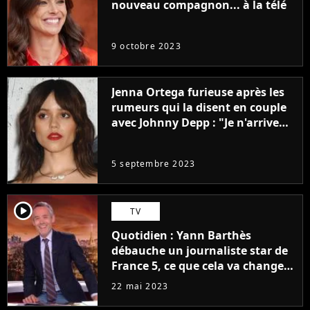
nouveau compagnon... à la télé
9 octobre 2023
Jenna Ortega furieuse après les
rumeurs qui la disent en couple
avec Johnny Depp : "Je n'arrive
même pas..."
5 septembre 2023
player2
TV
Quotidien : Yann Barthès
débauche un journaliste star de
France 5, ce que cela va changer
à la rentrée
22 mai 2023