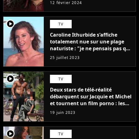
12 février 2024
player2
TV
Caroline Ithurbide s'affiche
totalement nue sur une plage
naturiste : "je ne pensais pas que
j'arriverais à le faire..."
25 juillet 2023
player2
TV
Deux stars de télé-réalité
débarquent sur Jacquie et Michel
et tournent un film porno : les
premières images du tournage
19 juin 2023
(exclu)
player2
TV