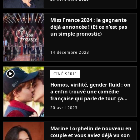
Furious
Miss France 2024 : la gagnante
déjà annoncée ! (Et ce n'est pas
un simple pronostic)
14 décembre 2023
player2
CINÉ SÉRIE
Homos, virilité, gender fluid : on
a enfin trouvé une comédie
française qui parle de tout ça
sans être super ringarde
20 avril 2023
Marine Lorphelin de nouveau en
couple et vous aviez déjà vu son