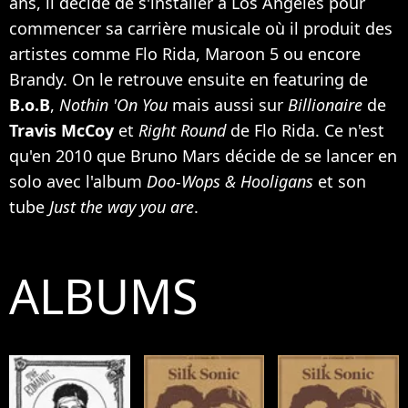
ans, il décide de s'installer à Los Angeles pour
commencer sa carrière musicale où il produit des
artistes comme
Flo Rida
,
Maroon 5
ou encore
Brandy
. On le retrouve ensuite en featuring de
B.o.B
,
Nothin 'On You
mais aussi sur
Billionaire
de
Travis McCoy
et
Right Round
de Flo Rida. Ce n'est
qu'en 2010 que Bruno Mars décide de se lancer en
solo avec l'album
Doo-Wops & Hooligans
et son
tube
Just the way you are
.
ALBUMS