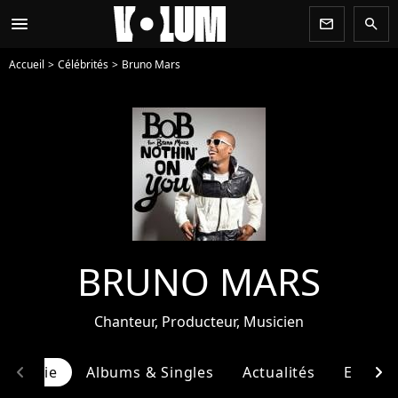
menu
newsletter
search
Accueil
Célébrités
Bruno Mars
BRUNO MARS
Chanteur, Producteur, Musicien
chevron_left
chevron_right
ographie
Albums & Singles
Actualités
Entour