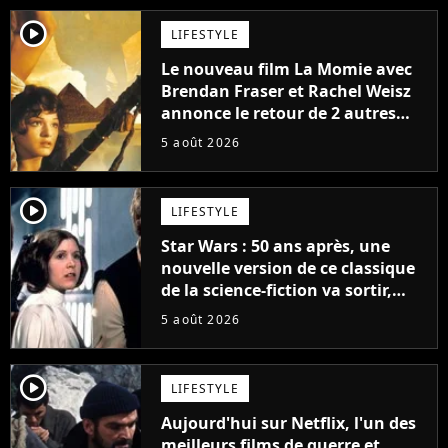
player2
LIFESTYLE
Le nouveau film La Momie avec
Brendan Fraser et Rachel Weisz
annonce le retour de 2 autres
personnages emblématiques de
5 août 2026
la saga
player2
LIFESTYLE
Star Wars : 50 ans après, une
nouvelle version de ce classique
de la science-fiction va sortir,
mais on ne la verra jamais en
5 août 2026
France
player2
LIFESTYLE
Aujourd'hui sur Netflix, l'un des
meilleurs films de guerre et