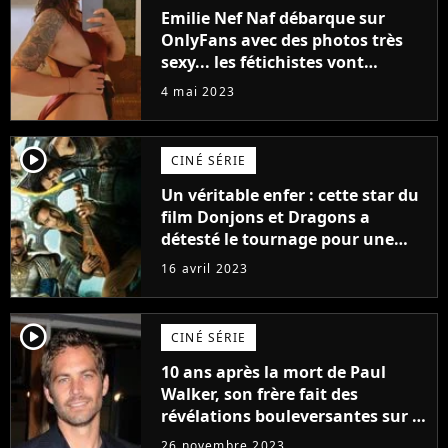
Emilie Nef Naf débarque sur
OnlyFans avec des photos très
sexy... les fétichistes vont
prendre leur pied !
4 mai 2023
player2
CINÉ SÉRIE
Un véritable enfer : cette star du
film Donjons et Dragons a
détesté le tournage pour une
raison très spéciale
16 avril 2023
player2
CINÉ SÉRIE
10 ans après la mort de Paul
Walker, son frère fait des
révélations bouleversantes sur la
réaction des acteurs de Fast and
26 novembre 2023