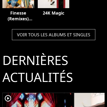
Finesse
24K Magic
(Remixes)
[feat. Cardi B]
VOIR TOUS LES ALBUMS ET SINGLES
DERNIÈRES
ACTUALITÉS
player2