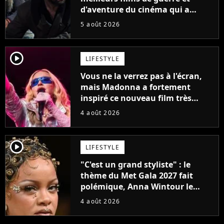
d'aventure du cinéma qui a
connu un succès retentissant à
5 août 2026
son époque
player2
LIFESTYLE
Vous ne la verrez pas à l'écran,
mais Madonna a fortement
inspiré ce nouveau film très
attendu
4 août 2026
player2
LIFESTYLE
"C'est un grand styliste" : le
thème du Met Gala 2027 fait
polémique, Anna Wintour le
défend
4 août 2026