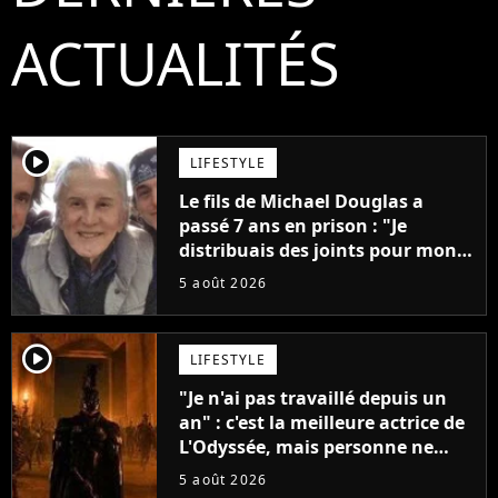
ACTUALITÉS
player2
LIFESTYLE
Le fils de Michael Douglas a
passé 7 ans en prison : "Je
distribuais des joints pour mon
père"
5 août 2026
player2
LIFESTYLE
"Je n'ai pas travaillé depuis un
an" : c'est la meilleure actrice de
L'Odyssée, mais personne ne
veut lui donner de rôle au
5 août 2026
cinéma