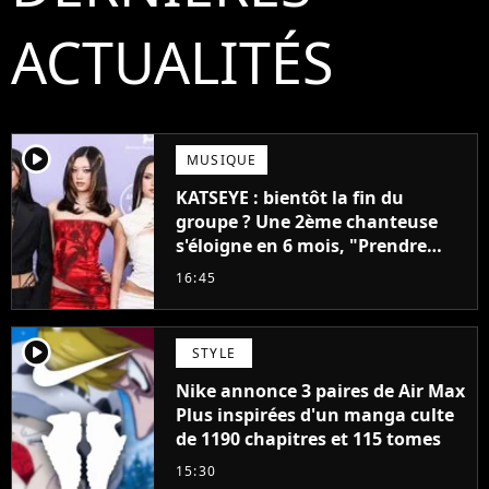
ACTUALITÉS
player2
MUSIQUE
KATSEYE : bientôt la fin du
groupe ? Une 2ème chanteuse
s'éloigne en 6 mois, "Prendre
cette décision n’a pas été facile"
16:45
player2
STYLE
Nike annonce 3 paires de Air Max
Plus inspirées d'un manga culte
de 1190 chapitres et 115 tomes
15:30