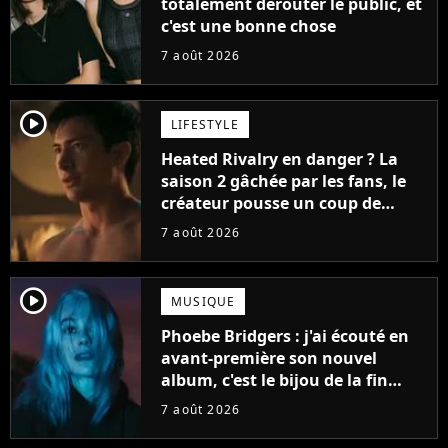
totalement dérouter le public, et
c'est une bonne chose
7 août 2026
player2
LIFESTYLE
Heated Rivalry en danger ? La
saison 2 gâchée par les fans, le
créateur pousse un coup de
gueule
7 août 2026
player2
MUSIQUE
Phoebe Bridgers : j'ai écouté en
avant-première son nouvel
album, c'est le bijou de la fin
d'été
7 août 2026