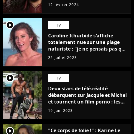
12 février 2024
player2
TV
Caroline Ithurbide s'affiche
totalement nue sur une plage
naturiste : "je ne pensais pas que
j'arriverais à le faire..."
25 juillet 2023
player2
TV
Deux stars de télé-réalité
débarquent sur Jacquie et Michel
et tournent un film porno : les
premières images du tournage
19 juin 2023
(exclu)
player2
"Ce corps de folie !" : Karine Le