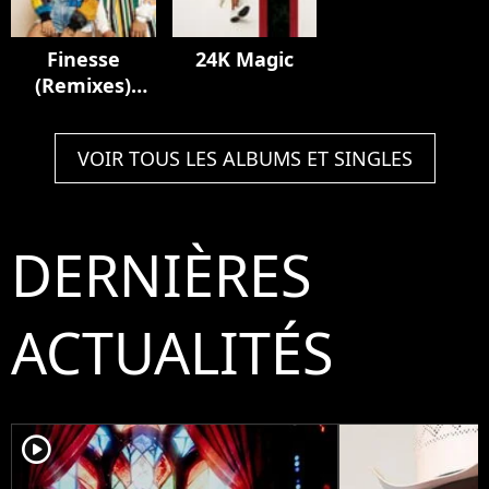
Finesse
24K Magic
(Remixes)
[feat. Cardi B]
VOIR TOUS LES ALBUMS ET SINGLES
DERNIÈRES
ACTUALITÉS
player2