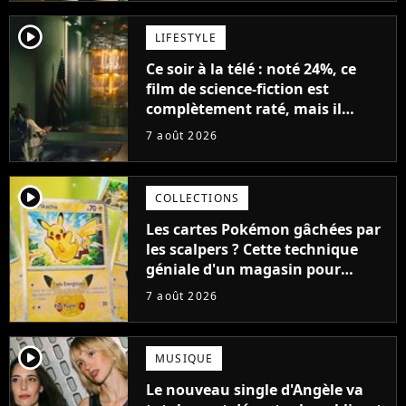
player2
LIFESTYLE
Ce soir à la télé : noté 24%, ce
film de science-fiction est
complètement raté, mais il
aurait pu être encore pire à
7 août 2026
cause de son acteur
player2
COLLECTIONS
Les cartes Pokémon gâchées par
les scalpers ? Cette technique
géniale d'un magasin pour
ruiner les revendeurs
7 août 2026
player2
MUSIQUE
Le nouveau single d'Angèle va