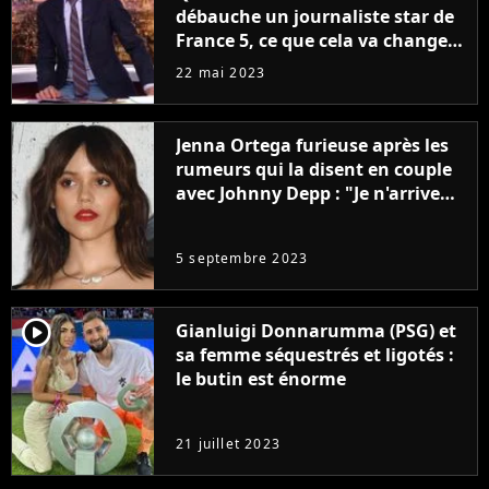
débauche un journaliste star de
France 5, ce que cela va changer
à la rentrée
22 mai 2023
Jenna Ortega furieuse après les
rumeurs qui la disent en couple
avec Johnny Depp : "Je n'arrive
même pas..."
5 septembre 2023
player2
Gianluigi Donnarumma (PSG) et
sa femme séquestrés et ligotés :
le butin est énorme
21 juillet 2023