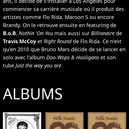
ans, il décide de s'installer à Los Angeles pour
commencer sa carrière musicale où il produit des
artistes comme
Flo Rida
,
Maroon 5
ou encore
Brandy
. On le retrouve ensuite en featuring de
B.o.B
,
Nothin 'On You
mais aussi sur
Billionaire
de
Travis McCoy
et
Right Round
de Flo Rida. Ce n'est
qu'en 2010 que Bruno Mars décide de se lancer en
solo avec l'album
Doo-Wops & Hooligans
et son
tube
Just the way you are
.
ALBUMS