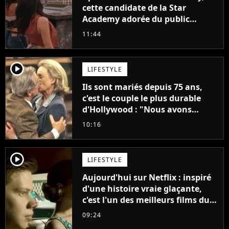
cette candidate de la Star
Academy adorée du public
annonce son premier album,
11:44
"C'est tellement puissant"
player2
LIFESTYLE
Ils sont mariés depuis 75 ans,
c'est le couple le plus durable
d'Hollywood : "Nous avons
avancé jour après jour, et les
10:16
jours se sont transformés en
décennies"
player2
LIFESTYLE
Aujourd'hui sur Netflix : inspiré
d'une histoire vraie glaçante,
c'est l'un des meilleurs films du
21ème siècle
09:24