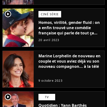
player2
CINÉ SÉRIE
Homos, virilité, gender fluid : on
a enfin trouvé une comédie
française qui parle de tout ça
sans être super ringarde
20 avril 2023
Marine Lorphelin de nouveau en
couple et vous aviez déjà vu son
nouveau compagnon... à la télé
9 octobre 2023
player2
TV
Quotidien : Yann Barthès