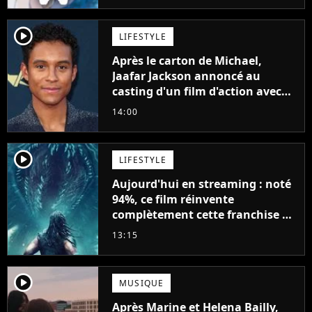
player2
LIFESTYLE
Après le carton de Michael,
Jaafar Jackson annoncé au
casting d'un film d'action avec
Will Smith
14:00
player2
LIFESTYLE
Aujourd'hui en streaming : noté
94%, ce film réinvente
complètement cette franchise de
science-fiction vieille de 40 ans
13:15
player2
MUSIQUE
Après Marine et Helena Bailly,