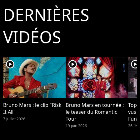
DERNIÈRES
VIDÉOS
player2
player2
player2
Bruno Mars : le clip "Risk
Bruno Mars en tournée :
Top 1
It All"
le teaser du Romantic
vus 
Tour
Funk
7 juillet 2026
Brun
19 juin 2026
26 fév