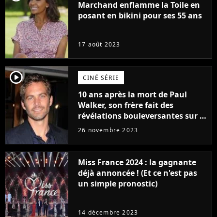
Marchand enflamme la Toile en
posant en bikini pour ses 55 ans
17 août 2023
player2
CINÉ SÉRIE
10 ans après la mort de Paul
Walker, son frère fait des
révélations bouleversantes sur la
réaction des acteurs de Fast and
26 novembre 2023
Furious
Miss France 2024 : la gagnante
déjà annoncée ! (Et ce n'est pas
un simple pronostic)
14 décembre 2023