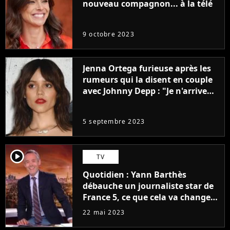
nouveau compagnon... à la télé
9 octobre 2023
Jenna Ortega furieuse après les
rumeurs qui la disent en couple
avec Johnny Depp : "Je n'arrive
même pas..."
5 septembre 2023
player2
TV
Quotidien : Yann Barthès
débauche un journaliste star de
France 5, ce que cela va changer
à la rentrée
22 mai 2023