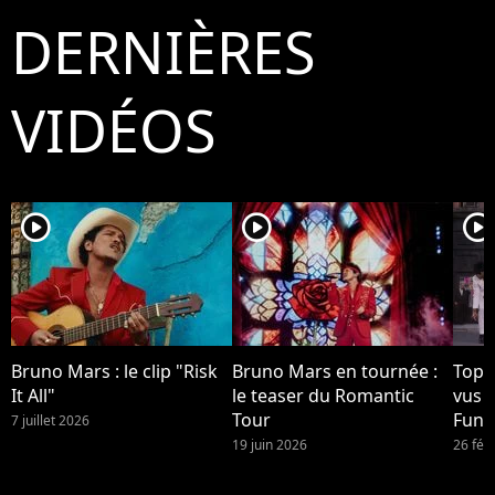
DERNIÈRES
VIDÉOS
player2
player2
player2
Bruno Mars : le clip "Risk
Bruno Mars en tournée :
Top 1
It All"
le teaser du Romantic
vus 
Tour
Funk
7 juillet 2026
Brun
19 juin 2026
26 fév