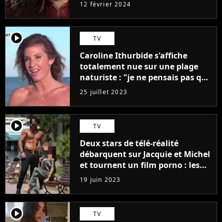
12 février 2024
player2
TV
Caroline Ithurbide s'affiche
totalement nue sur une plage
naturiste : "je ne pensais pas que
j'arriverais à le faire..."
25 juillet 2023
player2
TV
Deux stars de télé-réalité
débarquent sur Jacquie et Michel
et tournent un film porno : les
premières images du tournage
19 juin 2023
(exclu)
player2
TV