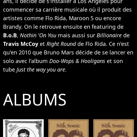
ans, il décide de s'installer à Los Angeles pour
commencer sa carrière musicale où il produit des
artistes comme
Flo Rida
,
Maroon 5
ou encore
Brandy
. On le retrouve ensuite en featuring de
B.o.B
,
Nothin 'On You
mais aussi sur
Billionaire
de
Travis McCoy
et
Right Round
de Flo Rida. Ce n'est
qu'en 2010 que Bruno Mars décide de se lancer en
solo avec l'album
Doo-Wops & Hooligans
et son
tube
Just the way you are
.
ALBUMS