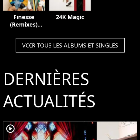
Finesse
24K Magic
(Remixes)
[feat. Cardi B]
VOIR TOUS LES ALBUMS ET SINGLES
DERNIÈRES
ACTUALITÉS
player2