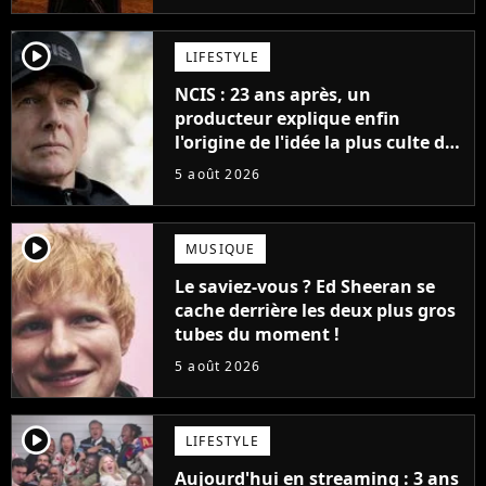
player2
LIFESTYLE
NCIS : 23 ans après, un
producteur explique enfin
l'origine de l'idée la plus culte de
la série (et on ne parle pas du
5 août 2026
bateau)
player2
MUSIQUE
Le saviez-vous ? Ed Sheeran se
cache derrière les deux plus gros
tubes du moment !
5 août 2026
player2
LIFESTYLE
Aujourd'hui en streaming : 3 ans