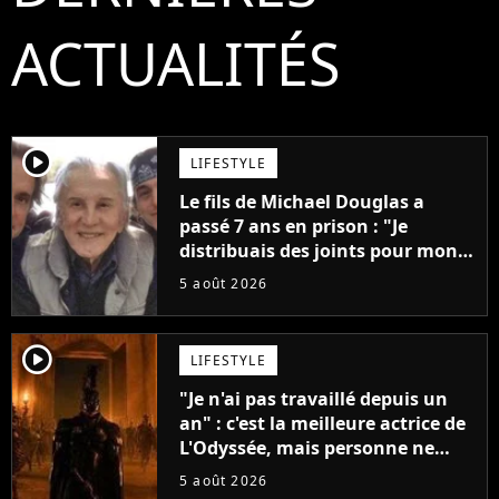
ACTUALITÉS
player2
LIFESTYLE
Le fils de Michael Douglas a
passé 7 ans en prison : "Je
distribuais des joints pour mon
père"
5 août 2026
player2
LIFESTYLE
"Je n'ai pas travaillé depuis un
an" : c'est la meilleure actrice de
L'Odyssée, mais personne ne
veut lui donner de rôle au
5 août 2026
cinéma