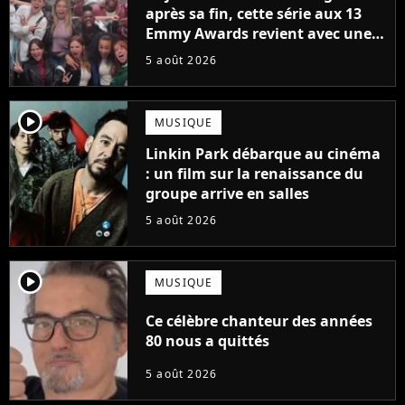
après sa fin, cette série aux 13
Emmy Awards revient avec une
suite... totalement différente
5 août 2026
player2
MUSIQUE
Linkin Park débarque au cinéma
: un film sur la renaissance du
groupe arrive en salles
5 août 2026
player2
MUSIQUE
Ce célèbre chanteur des années
80 nous a quittés
5 août 2026