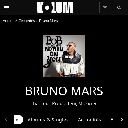
menu
newsletter
search
Accueil
Célébrités
Bruno Mars
BRUNO MARS
Chanteur, Producteur, Musicien
chevron_left
chevron_right
ographie
Albums & Singles
Actualités
Entour