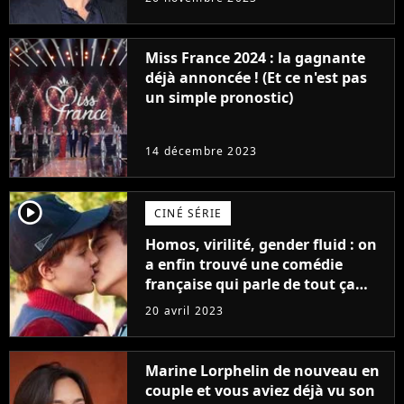
Furious
Miss France 2024 : la gagnante
déjà annoncée ! (Et ce n'est pas
un simple pronostic)
14 décembre 2023
player2
CINÉ SÉRIE
Homos, virilité, gender fluid : on
a enfin trouvé une comédie
française qui parle de tout ça
sans être super ringarde
20 avril 2023
Marine Lorphelin de nouveau en
couple et vous aviez déjà vu son