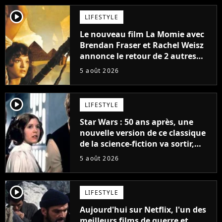
player2
LIFESTYLE
Le nouveau film La Momie avec
Brendan Fraser et Rachel Weisz
annonce le retour de 2 autres
personnages emblématiques de
5 août 2026
la saga
player2
LIFESTYLE
Star Wars : 50 ans après, une
nouvelle version de ce classique
de la science-fiction va sortir,
mais on ne la verra jamais en
5 août 2026
France
player2
LIFESTYLE
Aujourd'hui sur Netflix, l'un des
meilleurs films de guerre et