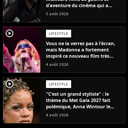
d'aventure du cinéma qui a
connu un succès retentissant à
5 août 2026
son époque
player2
LIFESTYLE
Vous ne la verrez pas à l'écran,
mais Madonna a fortement
inspiré ce nouveau film très
attendu
4 août 2026
player2
LIFESTYLE
"C'est un grand styliste" : le
thème du Met Gala 2027 fait
polémique, Anna Wintour le
défend
4 août 2026