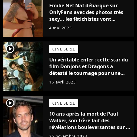
Emilie Nef Naf débarque sur
OnlyFans avec des photos très
sexy... les fétichistes vont
prendre leur pied !
4 mai 2023
player2
CINÉ SÉRIE
Un véritable enfer : cette star du
film Donjons et Dragons a
détesté le tournage pour une
raison très spéciale
16 avril 2023
player2
CINÉ SÉRIE
10 ans après la mort de Paul
Walker, son frère fait des
révélations bouleversantes sur la
réaction des acteurs de Fast and
26 novembre 2023