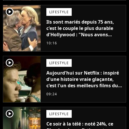
player2
LIFESTYLE
Ils sont mariés depuis 75 ans,
c'est le couple le plus durable
d'Hollywood : "Nous avons
avancé jour après jour, et les
10:16
jours se sont transformés en
décennies"
player2
LIFESTYLE
Aujourd'hui sur Netflix : inspiré
d'une histoire vraie glaçante,
c'est l'un des meilleurs films du
21ème siècle
09:24
player2
LIFESTYLE
Ce soir à la télé : noté 24%, ce