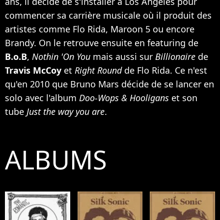
ans, il décide de s'installer à Los Angeles pour
commencer sa carrière musicale où il produit des
artistes comme
Flo Rida
,
Maroon 5
ou encore
Brandy
. On le retrouve ensuite en featuring de
B.o.B
,
Nothin 'On You
mais aussi sur
Billionaire
de
Travis McCoy
et
Right Round
de Flo Rida. Ce n'est
qu'en 2010 que Bruno Mars décide de se lancer en
solo avec l'album
Doo-Wops & Hooligans
et son
tube
Just the way you are
.
ALBUMS