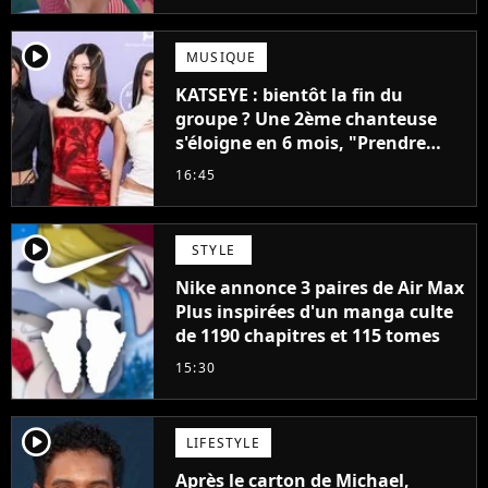
player2
MUSIQUE
KATSEYE : bientôt la fin du
groupe ? Une 2ème chanteuse
s'éloigne en 6 mois, "Prendre
cette décision n’a pas été facile"
16:45
player2
STYLE
Nike annonce 3 paires de Air Max
Plus inspirées d'un manga culte
de 1190 chapitres et 115 tomes
15:30
player2
LIFESTYLE
Après le carton de Michael,