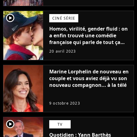
player2
CINÉ SÉRIE
Homos, virilité, gender fluid : on
a enfin trouvé une comédie
française qui parle de tout ça
sans être super ringarde
20 avril 2023
Marine Lorphelin de nouveau en
couple et vous aviez déjà vu son
nouveau compagnon... à la télé
9 octobre 2023
player2
TV
Quotidien : Yann Barthès