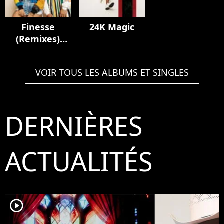
Finesse
24K Magic
(Remixes)
[feat. Cardi B]
VOIR TOUS LES ALBUMS ET SINGLES
DERNIÈRES
ACTUALITÉS
player2