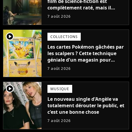
film de science-fiction est
complètement raté, mais il
aurait pu être encore pire à
7 août 2026
cause de son acteur
player2
COLLECTIONS
Les cartes Pokémon gâchées par
les scalpers ? Cette technique
géniale d'un magasin pour
ruiner les revendeurs
7 août 2026
player2
MUSIQUE
Le nouveau single d'Angèle va
totalement dérouter le public, et
c'est une bonne chose
7 août 2026