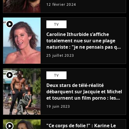
12 février 2024
player2
TV
Caroline Ithurbide s'affiche
totalement nue sur une plage
naturiste : "je ne pensais pas que
j'arriverais à le faire..."
25 juillet 2023
player2
TV
Deux stars de télé-réalité
débarquent sur Jacquie et Michel
et tournent un film porno : les
premières images du tournage
19 juin 2023
(exclu)
player2
"Ce corps de folie !" : Karine Le