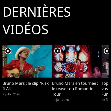
DERNIÈRES
VIDÉOS
player2
player2
player2
Bruno Mars : le clip "Risk
Bruno Mars en tournée :
Top 1
It All"
le teaser du Romantic
vus 
Tour
Funk
7 juillet 2026
Brun
19 juin 2026
26 fév