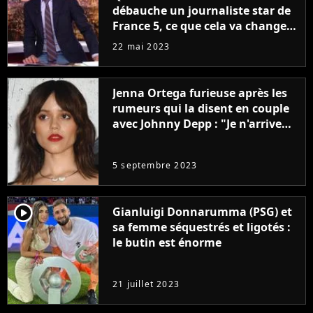
débauche un journaliste star de
France 5, ce que cela va changer
à la rentrée
22 mai 2023
Jenna Ortega furieuse après les
rumeurs qui la disent en couple
avec Johnny Depp : "Je n'arrive
même pas..."
5 septembre 2023
player2
Gianluigi Donnarumma (PSG) et
sa femme séquestrés et ligotés :
le butin est énorme
21 juillet 2023