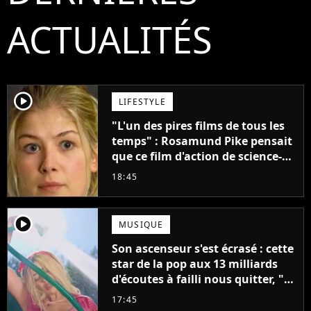
ACTUALITÉS
player2
LIFESTYLE
"L'un des pires films de tous les
temps" : Rosamund Pike pensait
que ce film d'action de science-
fiction avec Dwayne Johnson
18:45
mettrait fin à sa carrière
player2
MUSIQUE
Son ascenseur s'est écrasé : cette
star de la pop aux 13 milliards
d'écoutes à failli nous quitter, "Je
pensais ne plus jamais chanter"
17:45