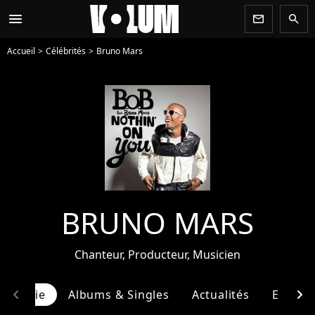
menu
newsletter
search
Accueil
Célébrités
Bruno Mars
BRUNO MARS
Chanteur, Producteur, Musicien
chevron_left
chevron_right
ographie
Albums & Singles
Actualités
Entour