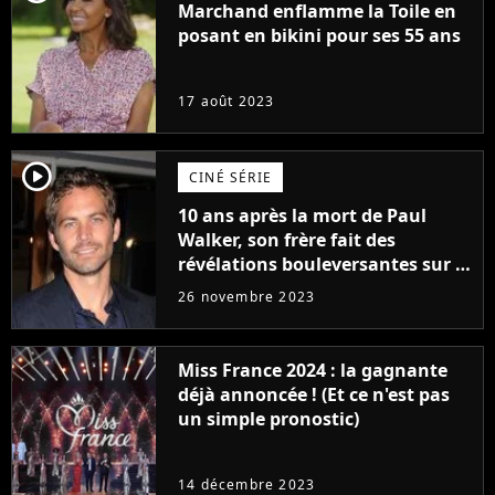
Marchand enflamme la Toile en
posant en bikini pour ses 55 ans
17 août 2023
player2
CINÉ SÉRIE
10 ans après la mort de Paul
Walker, son frère fait des
révélations bouleversantes sur la
réaction des acteurs de Fast and
26 novembre 2023
Furious
Miss France 2024 : la gagnante
déjà annoncée ! (Et ce n'est pas
un simple pronostic)
14 décembre 2023