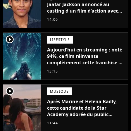
Jaafar Jackson annoncé au
casting d'un film d'action avec
Will Smith
14:00
player2
LIFESTYLE
Aujourd'hui en streaming : noté
94%, ce film réinvente
complètement cette franchise de
science-fiction vieille de 40 ans
13:15
player2
MUSIQUE
Après Marine et Helena Bailly,
cette candidate de la Star
Academy adorée du public
annonce son premier album,
11:44
"C'est tellement puissant"