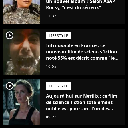
un nouvel album ? Selon A$AP
Rocky, "c'est du sérieux"
11:33
player2
LIFESTYLE
Introuvable en France : ce
nouveau film de science-fiction
noté 55% est décrit comme "le
plus stupide de l'année"
10:55
player2
LIFESTYLE
Aujourd'hui sur Netflix : ce film
de science-fiction totalement
oublié est pourtant l'un des
meilleurs des années 2010
09:23