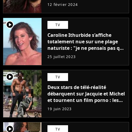
12 février 2024
player2
TV
Caroline Ithurbide s'affiche
totalement nue sur une plage
naturiste : "je ne pensais pas que
j'arriverais à le faire..."
25 juillet 2023
player2
TV
Deux stars de télé-réalité
débarquent sur Jacquie et Michel
et tournent un film porno : les
premières images du tournage
19 juin 2023
(exclu)
player2
TV