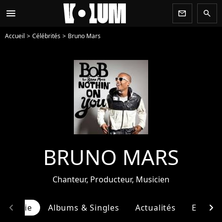
menu
newsletter
search
Accueil
Célébrités
Bruno Mars
BRUNO MARS
Chanteur, Producteur, Musicien
chevron_left
chevron_right
ographie
Albums & Singles
Actualités
Entour