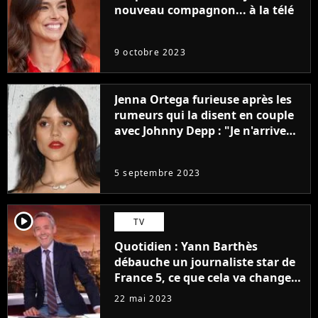
nouveau compagnon... à la télé
9 octobre 2023
Jenna Ortega furieuse après les
rumeurs qui la disent en couple
avec Johnny Depp : "Je n'arrive
même pas..."
5 septembre 2023
player2
TV
Quotidien : Yann Barthès
débauche un journaliste star de
France 5, ce que cela va changer
à la rentrée
22 mai 2023