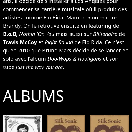
ans, il décide de s'installer à Los Angeles pour
commencer sa carrière musicale où il produit des
artistes comme
Flo Rida
,
Maroon 5
ou encore
Brandy
. On le retrouve ensuite en featuring de
B.o.B
,
Nothin 'On You
mais aussi sur
Billionaire
de
Travis McCoy
et
Right Round
de Flo Rida. Ce n'est
qu'en 2010 que Bruno Mars décide de se lancer en
solo avec l'album
Doo-Wops & Hooligans
et son
tube
Just the way you are
.
ALBUMS