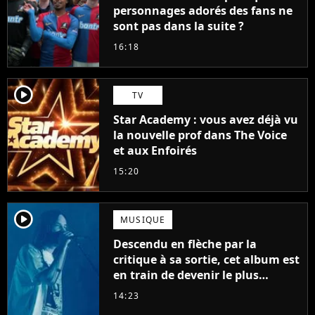
personnages adorés des fans ne
sont pas dans la suite ?
16:18
player2
TV
Star Academy : vous avez déjà vu
la nouvelle prof dans The Voice
et aux Enfoirés
15:20
player2
MUSIQUE
Descendu en flèche par la
critique à sa sortie, cet album est
en train de devenir le plus
populaire de son auteur
14:23