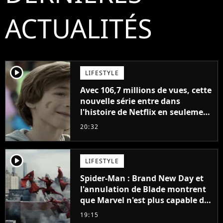
ACTUALITÉS
player2
LIFESTYLE
Avec 106,7 millions de vues, cette
nouvelle série entre dans
l'histoire de Netflix en seulement
48 jours
20:32
player2
LIFESTYLE
Spider-Man : Brand New Day et
l'annulation de Blade montrent
que Marvel n'est plus capable de
faire quoi que ce soit de simple
19:15