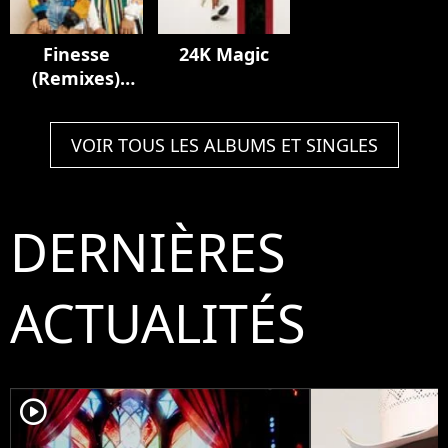
Finesse
24K Magic
(Remixes)
[feat. Cardi B]
VOIR TOUS LES ALBUMS ET SINGLES
DERNIÈRES
ACTUALITÉS
player2