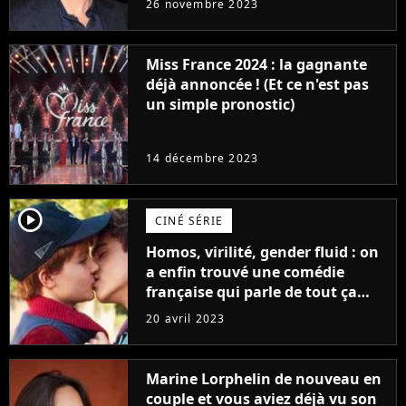
26 novembre 2023
Furious
Miss France 2024 : la gagnante
déjà annoncée ! (Et ce n'est pas
un simple pronostic)
14 décembre 2023
player2
CINÉ SÉRIE
Homos, virilité, gender fluid : on
a enfin trouvé une comédie
française qui parle de tout ça
sans être super ringarde
20 avril 2023
Marine Lorphelin de nouveau en
couple et vous aviez déjà vu son