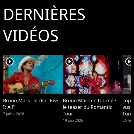
DERNIÈRES
VIDÉOS
player2
player2
player2
Bruno Mars : le clip "Risk
Bruno Mars en tournée :
Top 1
It All"
le teaser du Romantic
vus 
Tour
Funk
7 juillet 2026
Brun
19 juin 2026
26 fév