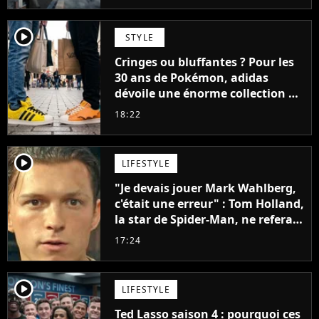
player2
STYLE
Cringes ou bluffantes ? Pour les
30 ans de Pokémon, adidas
dévoile une énorme collection de
sneakers et je ne sais pas quoi en
18:22
penser
player2
LIFESTYLE
"Je devais jouer Mark Wahlberg,
c'était une erreur" : Tom Holland,
la star de Spider-Man, ne referait
pas ce blockbuster
17:24
player2
LIFESTYLE
Ted Lasso saison 4 : pourquoi ces