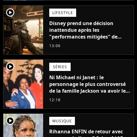
player2
LIFESTYLE
Disney prend une décision
inattendue après les
"performances mitigées" de
Vaiana et The Mandalorian &
13:06
Grogu au box-office
player2
SÉRIES
Ni Michael ni Janet : le
personnage le plus controversé
de la famille Jackson va avoir le
droit à sa propre série
12:18
player2
MUSIQUE
Rihanna ENFIN de retour avec