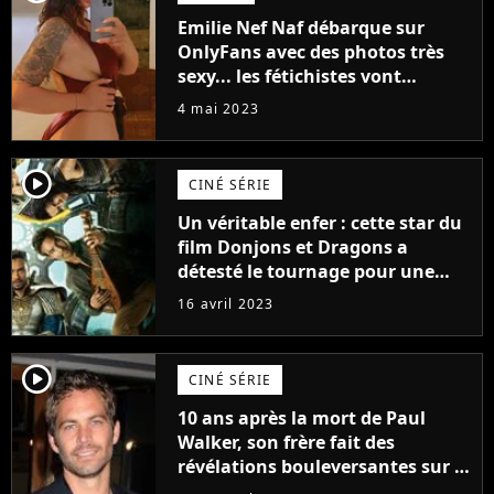
Emilie Nef Naf débarque sur
OnlyFans avec des photos très
sexy... les fétichistes vont
prendre leur pied !
4 mai 2023
player2
CINÉ SÉRIE
Un véritable enfer : cette star du
film Donjons et Dragons a
détesté le tournage pour une
raison très spéciale
16 avril 2023
player2
CINÉ SÉRIE
10 ans après la mort de Paul
Walker, son frère fait des
révélations bouleversantes sur la
réaction des acteurs de Fast and