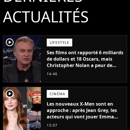
ACTUALITÉS
player2
LIFESTYLE
Ses films ont rapporté 6 milliards
de dollars et 18 Oscars, mais
Christopher Nolan a peur de
tourner un genre de films très
14:46
particulier
player2
CINÉMA
Les nouveaux X-Men sont en
approche : après Jean Grey, les
acteurs qui vont jouer Emma
Frost et Cyclope trouvés !
13:07