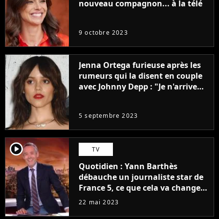
nouveau compagnon... à la télé
9 octobre 2023
Jenna Ortega furieuse après les
rumeurs qui la disent en couple
avec Johnny Depp : "Je n'arrive
même pas..."
5 septembre 2023
player2
TV
Quotidien : Yann Barthès
débauche un journaliste star de
France 5, ce que cela va changer
à la rentrée
22 mai 2023