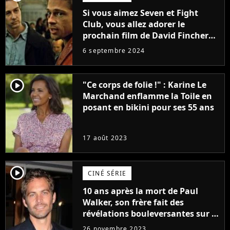
Si vous aimez Seven et Fight
Club, vous allez adorer le
prochain film de David Fincher
avec lequel il se réinvente
6 septembre 2024
complètement
player2
"Ce corps de folie !" : Karine Le
Marchand enflamme la Toile en
posant en bikini pour ses 55 ans
17 août 2023
player2
CINÉ SÉRIE
10 ans après la mort de Paul
Walker, son frère fait des
révélations bouleversantes sur la
réaction des acteurs de Fast and
26 novembre 2023