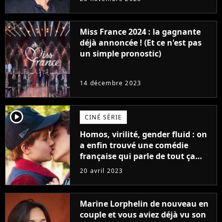
Furious
Miss France 2024 : la gagnante
déjà annoncée ! (Et ce n'est pas
un simple pronostic)
14 décembre 2023
player2
CINÉ SÉRIE
Homos, virilité, gender fluid : on
a enfin trouvé une comédie
française qui parle de tout ça
sans être super ringarde
20 avril 2023
Marine Lorphelin de nouveau en
couple et vous aviez déjà vu son