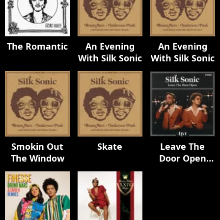
The Romantic
An Evening
An Evening
With Silk Sonic
With Silk Sonic
Smokin Out
Skate
Leave The
The Window
Door Open
(Live)