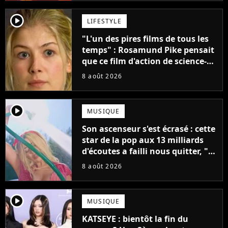
player2
LIFESTYLE
"L'un des pires films de tous les
temps" : Rosamund Pike pensait
que ce film d'action de science-
fiction avec Dwayne Johnson
8 août 2026
mettrait fin à sa carrière
player2
MUSIQUE
Son ascenseur s'est écrasé : cette
star de la pop aux 13 milliards
d'écoutes a failli nous quitter, "Je
pensais ne plus jamais chanter"
8 août 2026
player2
MUSIQUE
KATSEYE : bientôt la fin du