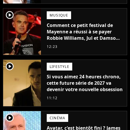
player2
MUSIQUE
Comment ce petit festival de
Mayenne a réussi à se payer
Robbie Williams, Jul et Damso
cette année ?
12:23
player2
LIFESTYLE
Si vous aimez 24 heures chrono,
cette future série de 2027 va
devenir votre nouvelle obsession
11:12
player2
CINÉMA
Avatar, c'est bientôt fini ? James