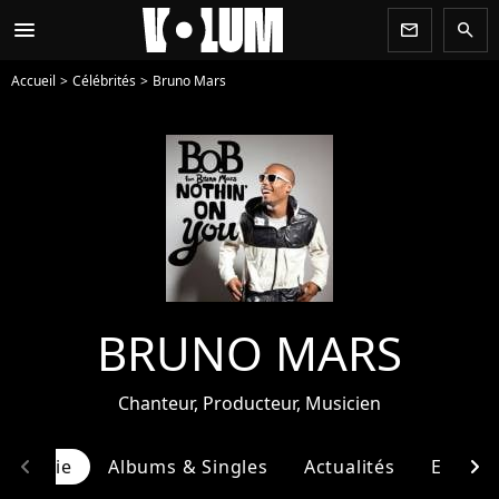
menu
newsletter
search
Accueil
Célébrités
Bruno Mars
BRUNO MARS
Chanteur, Producteur, Musicien
chevron_left
chevron_right
ographie
Albums & Singles
Actualités
Entour