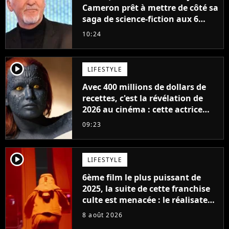
Cameron prêt à mettre de côté sa
saga de science-fiction aux 6
milliards de recettes
10:24
player2
LIFESTYLE
Avec 400 millions de dollars de
recettes, c'est la révélation de
2026 au cinéma : cette actrice
adorée prête à remplacer
09:23
Jennifer Lawrence chez Marvel
player2
LIFESTYLE
6ème film le plus puissant de
2025, la suite de cette franchise
culte est menacée : le réalisateur
claque la porte pour "différends
8 août 2026
créatifs"