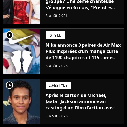
groupe ? Une 2ème chanteuse
s'éloigne en 6 mois, "Prendre
cette décision n’a pas été facile"
8 août 2026
player2
STYLE
Nike annonce 3 paires de Air Max
Plus inspirées d'un manga culte
de 1190 chapitres et 115 tomes
8 août 2026
player2
LIFESTYLE
Après le carton de Michael,
Jaafar Jackson annoncé au
casting d'un film d'action avec
Will Smith
8 août 2026