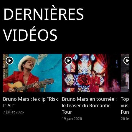
DERNIÈRES
VIDÉOS
player2
player2
player2
Bruno Mars : le clip "Risk
Bruno Mars en tournée :
Top 1
It All"
le teaser du Romantic
vus 
Tour
Funk
7 juillet 2026
Brun
19 juin 2026
26 fév