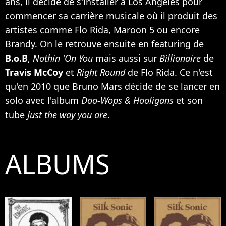
ans, il décide de s'installer à Los Angeles pour
commencer sa carrière musicale où il produit des
artistes comme
Flo Rida
,
Maroon 5
ou encore
Brandy
. On le retrouve ensuite en featuring de
B.o.B
,
Nothin 'On You
mais aussi sur
Billionaire
de
Travis McCoy
et
Right Round
de Flo Rida. Ce n'est
qu'en 2010 que Bruno Mars décide de se lancer en
solo avec l'album
Doo-Wops & Hooligans
et son
tube
Just the way you are
.
ALBUMS