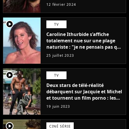
12 février 2024
player2
TV
Caroline Ithurbide s'affiche
totalement nue sur une plage
naturiste : "je ne pensais pas que
j'arriverais à le faire..."
25 juillet 2023
player2
TV
Deux stars de télé-réalité
débarquent sur Jacquie et Michel
et tournent un film porno : les
premières images du tournage
19 juin 2023
(exclu)
player2
CINÉ SÉRIE