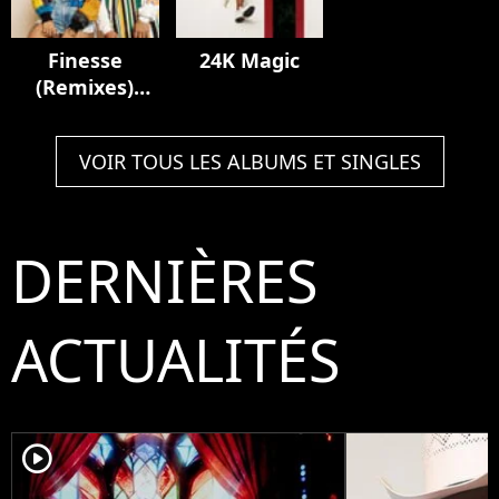
Finesse
24K Magic
(Remixes)
[feat. Cardi B]
VOIR TOUS LES ALBUMS ET SINGLES
DERNIÈRES
ACTUALITÉS
player2