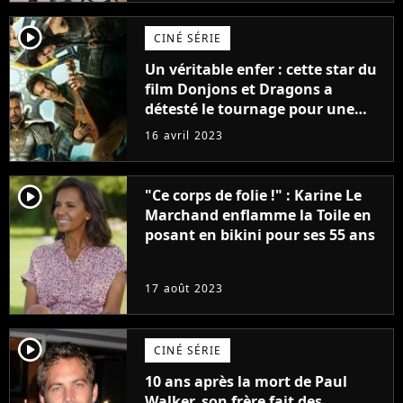
player2
CINÉ SÉRIE
Un véritable enfer : cette star du
film Donjons et Dragons a
détesté le tournage pour une
raison très spéciale
16 avril 2023
player2
"Ce corps de folie !" : Karine Le
Marchand enflamme la Toile en
posant en bikini pour ses 55 ans
17 août 2023
player2
CINÉ SÉRIE
10 ans après la mort de Paul
Walker, son frère fait des