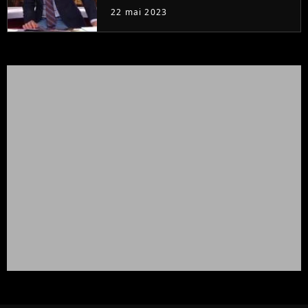
à la rentrée
22 mai 2023