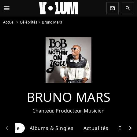
menu
newsletter
search
Accueil
Célébrités
Bruno Mars
BRUNO MARS
Chanteur, Producteur, Musicien
chevron_left
chevron_right
ographie
Albums & Singles
Actualités
Entour