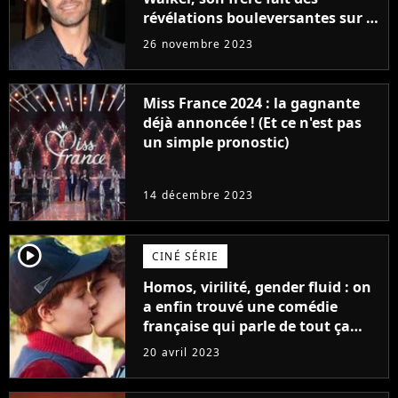
révélations bouleversantes sur la
réaction des acteurs de Fast and
26 novembre 2023
Furious
Miss France 2024 : la gagnante
déjà annoncée ! (Et ce n'est pas
un simple pronostic)
14 décembre 2023
player2
CINÉ SÉRIE
Homos, virilité, gender fluid : on
a enfin trouvé une comédie
française qui parle de tout ça
sans être super ringarde
20 avril 2023