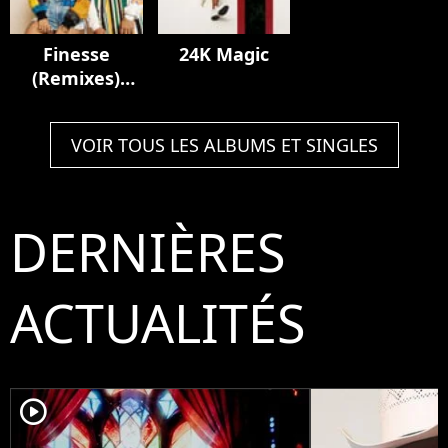
Finesse
24K Magic
(Remixes)
[feat. Cardi B]
VOIR TOUS LES ALBUMS ET SINGLES
DERNIÈRES
ACTUALITÉS
player2