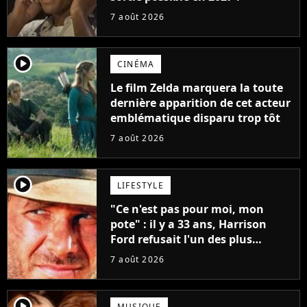
7 août 2026
player2
CINÉMA
Le film Zelda marquera la toute
dernière apparition de cet acteur
emblématique disparu trop tôt
7 août 2026
player2
LIFESTYLE
"Ce n'est pas pour moi, mon
pote" : il y a 33 ans, Harrison
Ford refusait l'un des plus
grands succès de tous les temps
7 août 2026
player2
MUSIQUE