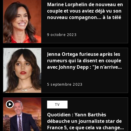
Marine Lorphelin de nouveau en
couple et vous aviez déjà vu son
nouveau compagnon... à la télé
9 octobre 2023
Jenna Ortega furieuse après les
rumeurs qui la disent en couple
avec Johnny Depp : "Je n'arrive
même pas..."
5 septembre 2023
player2
TV
Quotidien : Yann Barthès
débauche un journaliste star de
France 5, ce que cela va changer