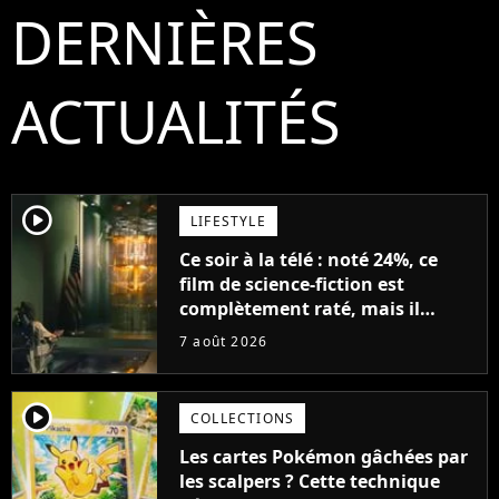
DERNIÈRES
ACTUALITÉS
player2
LIFESTYLE
Ce soir à la télé : noté 24%, ce
film de science-fiction est
complètement raté, mais il
aurait pu être encore pire à
7 août 2026
cause de son acteur
player2
COLLECTIONS
Les cartes Pokémon gâchées par
les scalpers ? Cette technique