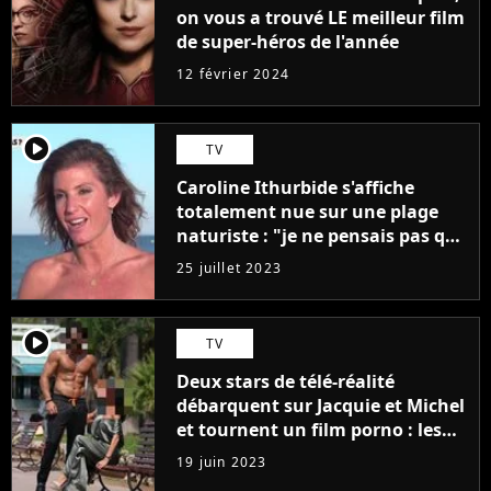
on vous a trouvé LE meilleur film
de super-héros de l'année
12 février 2024
player2
TV
Caroline Ithurbide s'affiche
totalement nue sur une plage
naturiste : "je ne pensais pas que
j'arriverais à le faire..."
25 juillet 2023
player2
TV
Deux stars de télé-réalité
débarquent sur Jacquie et Michel
et tournent un film porno : les
premières images du tournage
19 juin 2023
(exclu)