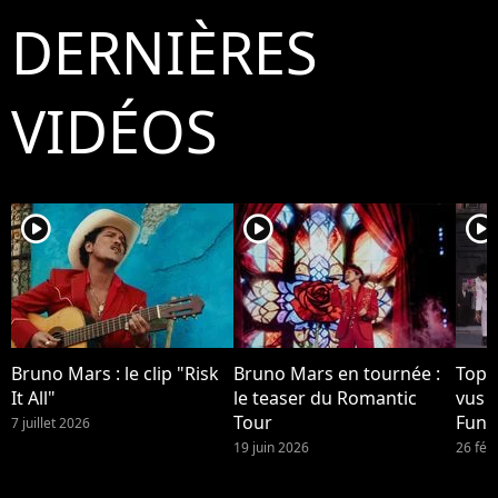
DERNIÈRES
VIDÉOS
player2
player2
player2
Bruno Mars : le clip "Risk
Bruno Mars en tournée :
Top 1
It All"
le teaser du Romantic
vus 
Tour
Funk
7 juillet 2026
Brun
19 juin 2026
26 fév