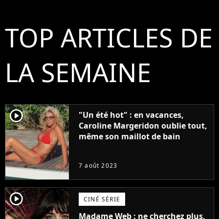
TOP ARTICLES DE
LA SEMAINE
player2
"Un été hot" : en vacances,
Caroline Margeridon oublie tout,
même son maillot de bain
7 août 2023
player2
CINÉ SÉRIE
Madame Web : ne cherchez plus,