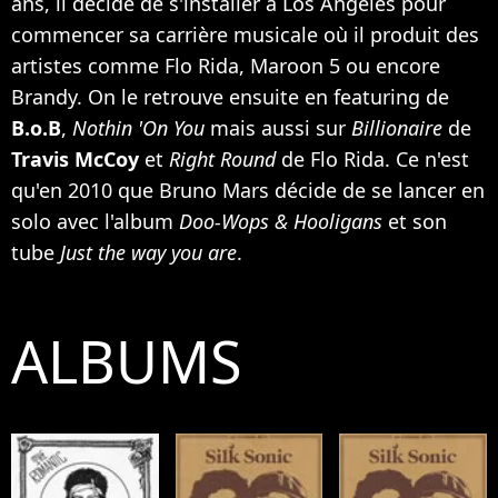
ans, il décide de s'installer à Los Angeles pour
commencer sa carrière musicale où il produit des
artistes comme
Flo Rida
,
Maroon 5
ou encore
Brandy
. On le retrouve ensuite en featuring de
B.o.B
,
Nothin 'On You
mais aussi sur
Billionaire
de
Travis McCoy
et
Right Round
de Flo Rida. Ce n'est
qu'en 2010 que Bruno Mars décide de se lancer en
solo avec l'album
Doo-Wops & Hooligans
et son
tube
Just the way you are
.
ALBUMS