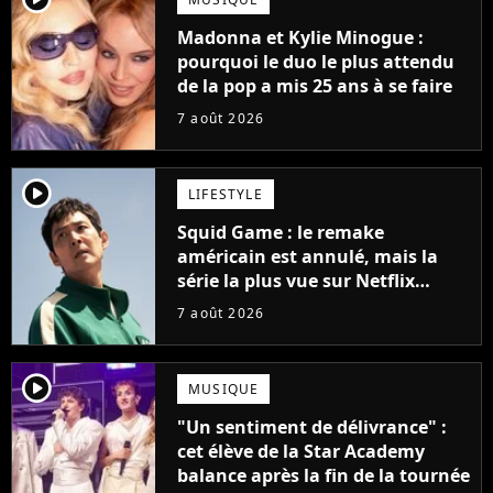
Madonna et Kylie Minogue :
pourquoi le duo le plus attendu
de la pop a mis 25 ans à se faire
7 août 2026
player2
LIFESTYLE
Squid Game : le remake
américain est annulé, mais la
série la plus vue sur Netflix
pourrait avoir une version
7 août 2026
française
player2
MUSIQUE
"Un sentiment de délivrance" :
cet élève de la Star Academy
balance après la fin de la tournée