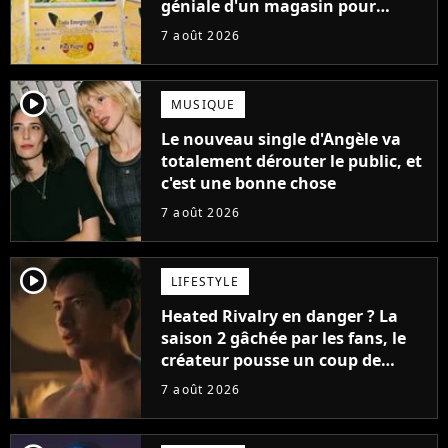
géniale d'un magasin pour
ruiner les revendeurs
7 août 2026
player2
MUSIQUE
Le nouveau single d'Angèle va
totalement dérouter le public, et
c'est une bonne chose
7 août 2026
player2
LIFESTYLE
Heated Rivalry en danger ? La
saison 2 gâchée par les fans, le
créateur pousse un coup de
gueule
7 août 2026