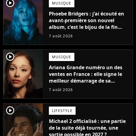
player2
MUSIQUE
Phoebe Bridgers : j'ai écouté en
avant-première son nouvel
album, c'est le bijou de la fin
d'été
7 août 2026
player2
MUSIQUE
Ariana Grande numéro un des
ventes en France : elle signe le
meilleur démarrage de sa
carrière avec son album Petal
7 août 2026
player2
LIFESTYLE
Michael 2 officialisé : une partie
de la suite déjà tournée, une
sortie possible en 2027 ?