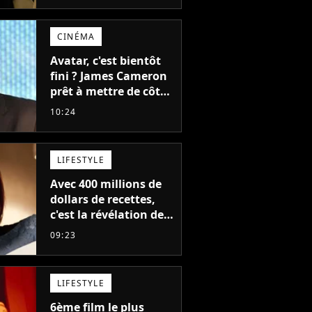
CINÉMA
Avatar, c'est bientôt
fini ? James Cameron
prêt à mettre de côté
sa saga de science-
10:24
fiction aux 6 milliards
de recettes
LIFESTYLE
Avec 400 millions de
dollars de recettes,
c'est la révélation de
2026 au cinéma : cette
09:23
actrice adorée prête à
remplacer Jennifer
Lawrence chez Marvel
LIFESTYLE
6ème film le plus