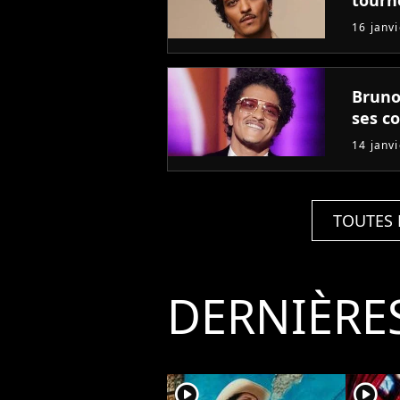
16 janv
Bruno 
ses c
14 janv
TOUTES 
DERNIÈRE
player2
player2