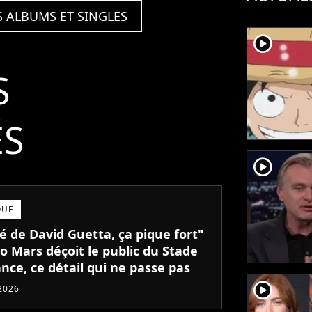
S ALBUMS ET SINGLES
player2
S
ÉS
player2
QUE
é de David Guetta, ça pique fort"
o Mars déçoit le public du Stade
nce, ce détail qui ne passe pas
player2
 2026