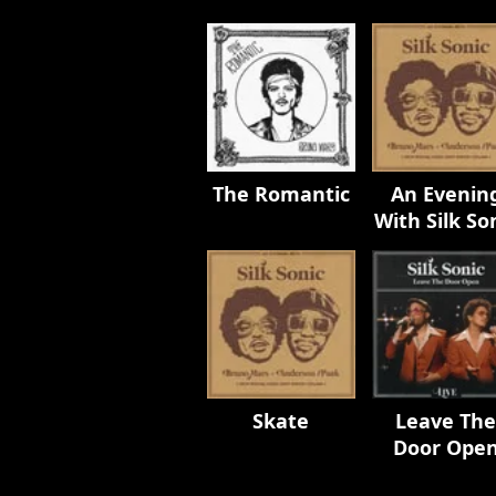
The Romantic
An Evenin
With Silk So
Skate
Leave Th
Door Ope
(Live)