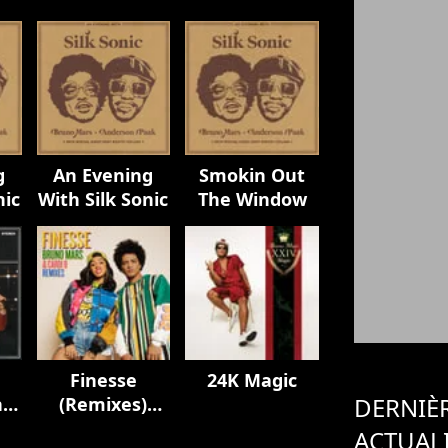
g
An Evening
Smokin Out
nic
With Silk Sonic
The Window
e
Finesse
24K Magic
DERNIÈ
n
(Remixes)
[feat. Cardi B]
ACTUAL