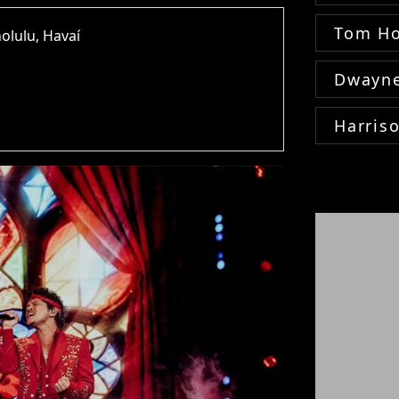
Tom Ho
olulu, Havaí
Dwayne
Harris