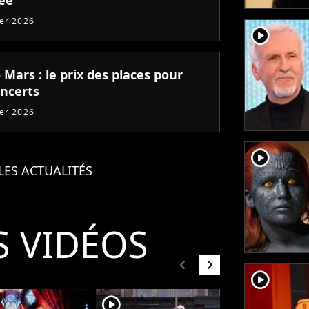
ier 2026
player2
Mars : le prix des places pour
oncerts
ier 2026
player2
LES ACTUALITÉS
S VIDÉOS
chevron_left
chevron_right
player2
player2