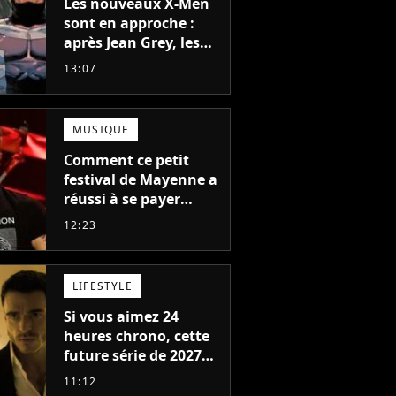
Les nouveaux X-Men
sont en approche :
après Jean Grey, les
acteurs qui vont jouer
13:07
Emma Frost et
Cyclope trouvés !
MUSIQUE
Comment ce petit
festival de Mayenne a
réussi à se payer
Robbie Williams, Jul et
12:23
Damso cette année ?
LIFESTYLE
Si vous aimez 24
heures chrono, cette
future série de 2027
va devenir votre
11:12
nouvelle obsession