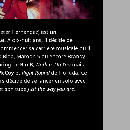
eter Hernandez) est un
. A dix-huit ans, il décide de
 commencer sa carrière musicale où il
o Rida
,
Maroon 5
ou encore
Brandy
.
uring de
B.o.B
,
Nothin 'On You
mais
 McCoy
et
Right Round
de Flo Rida. Ce
s décide de se lancer en solo avec
t son tube
Just the way you are
.