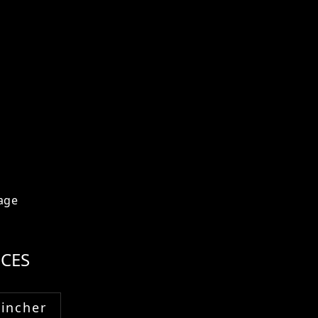
age
CES
Fincher