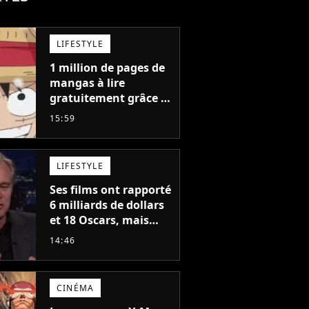
LIFESTYLE
1 million de pages de
mangas à lire
gratuitement grâce à
la Shueisha : je vous
15:59
propose 5 mangas
jamais sortis en
France à découvrir
LIFESTYLE
absolument
Ses films ont rapporté
6 milliards de dollars
et 18 Oscars, mais
Christopher Nolan a
14:46
peur de tourner un
genre de films très
particulier
CINÉMA