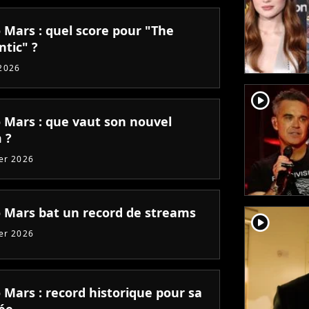
 Mars : quel score pour "The
tic" ?
2026
player2
 Mars : que vaut son nouvel
 ?
ier 2026
 Mars bat un record de streams
player2
ier 2026
 Mars : record historique pour sa
ée