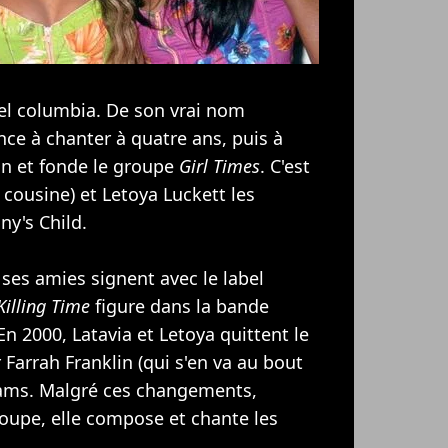
bel columbia. De son vrai nom
e à chanter à quatre ans, puis à
on et fonde le groupe
Girl Times
. C'est
 cousine) et Letoya Luckett les
ny's Child
.
 ses amies signent avec le label
Killing Time
figure dans la bande
 En 2000, Latavia et Letoya quittent le
Farrah Franklin (qui s'en va au bout
iams
. Malgré ces changements,
oupe, elle compose et chante les