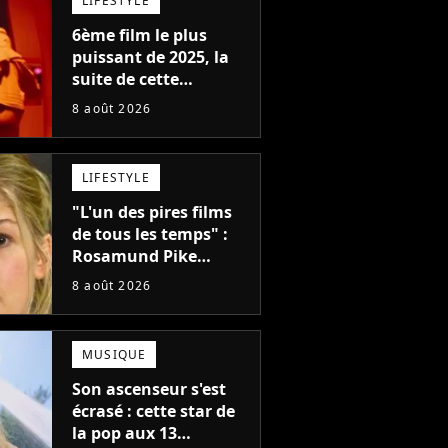
LIFESTYLE
6ème film le plus
puissant de 2025, la
suite de cette
franchise culte est
8 août 2026
menacée : le
réalisateur claque la
porte pour "différends
LIFESTYLE
créatifs"
"L'un des pires films
de tous les temps" :
Rosamund Pike
pensait que ce film
8 août 2026
d'action de science-
fiction avec Dwayne
Johnson mettrait fin à
MUSIQUE
sa carrière
Son ascenseur s'est
écrasé : cette star de
la pop aux 13