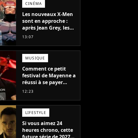
CINÉMA
Les nouveaux X-Men
sont en approche :
après Jean Grey, les
acteurs qui vont jouer
13:07
Emma Frost et
Cyclope trouvés !
MUSIQUE
Comment ce petit
festival de Mayenne a
réussi à se payer
Robbie Williams, Jul et
12:23
Damso cette année ?
LIFESTYLE
Si vous aimez 24
heures chrono, cette
future série de 2027