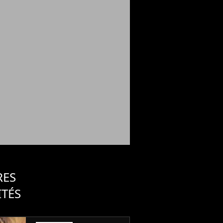
RES
ITÉS