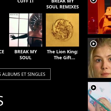
CUFF IT
BREAK MY
SOUL REMIXES
player2
CE
BREAK MY
The Lion King:
SOUL
The Gift
[Deluxe
Edition]
S ALBUMS ET SINGLES
player2
S