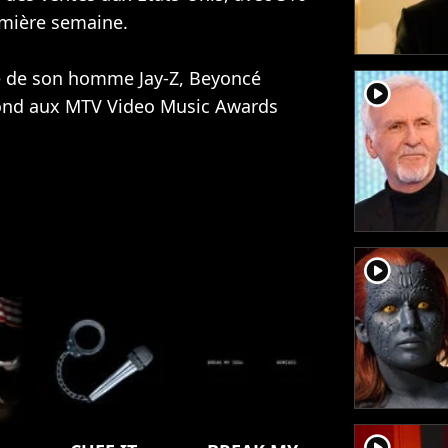
emière semaine.
 de son homme Jay-Z, Beyoncé
player2
rond aux MTV Video Music Awards
player2
player2