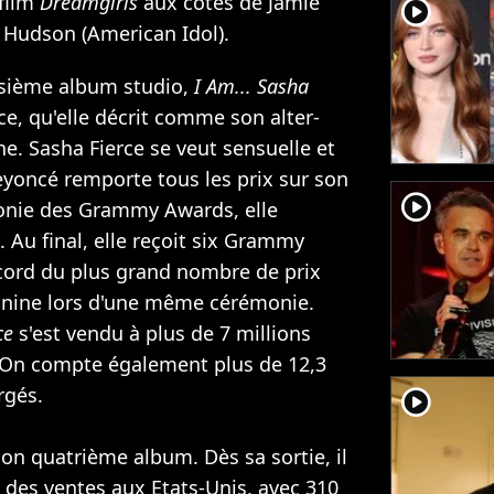
 film
Dreamgirls
aux côtés de
Jamie
player2
r Hudson
(American Idol).
isième album studio,
I Am... Sasha
rce, qu'elle décrit comme son alter-
ne. Sasha Fierce se veut sensuelle et
eyoncé remporte tous les prix sur son
player2
onie des Grammy Awards, elle
 Au final, elle reçoit six Grammy
ecord du plus grand nombre de prix
inine lors d'une même cérémonie.
ce
s'est vendu à plus de 7 millions
 On compte également plus de 12,3
rgés.
player2
son quatrième album. Dès sa sortie, il
n des ventes aux Etats-Unis, avec 310