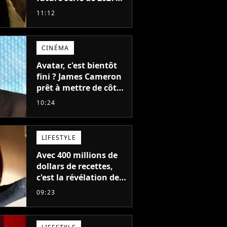
va devenir votre
11:12
nouvelle obsession
CINÉMA
Avatar, c'est bientôt
fini ? James Cameron
prêt à mettre de côté
sa saga de science-
10:24
fiction aux 6 milliards
de recettes
LIFESTYLE
Avec 400 millions de
dollars de recettes,
c'est la révélation de
2026 au cinéma : cette
09:23
actrice adorée prête à
remplacer Jennifer
Lawrence chez Marvel