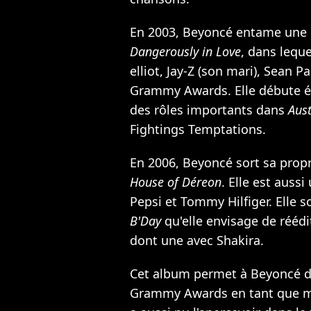
En 2003, Beyoncé entame une ca
Dangerously in Love
, dans lequ
elliot,
Jay-Z
(son mari),
Sean Pa
Grammy Awards. Elle débute é
des rôles importants dans
Aus
Fightings Temptations.
En 2006, Beyoncé sort sa prop
House of Déreon
. Elle est auss
Pepsi et Tommy Hilfiger. Elle 
B'Day
qu'elle envisage de rééd
dont une avec
Shakira
.
Cet album permet à Beyoncé d'o
Grammy Awards en tant que m