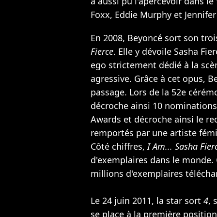
a aussi pu l'apercevoir dans le
Foxx
,
Eddie Murphy
et
Jennife
En 2008, Beyoncé sort son tro
Fierce
. Elle y dévoile Sasha Fie
ego strictement dédié à la scè
agressive. Grâce à cet opus, B
passage. Lors de la 52e cérém
décroche ainsi 10 nominations.
Awards et décroche ainsi le r
remportés par une artiste fém
Côté chiffres,
I Am... Sasha Fier
d'exemplaires dans le monde.
millions d'exemplaires télécha
Le 24 juin 2011, la star sort
4
, 
se place à la première positio