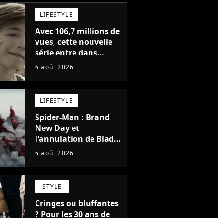
LIFESTYLE
Avec 106,7 millions de
vues, cette nouvelle
série entre dans
l'histoire de Netflix en
6 août 2026
seulement 48 jours
LIFESTYLE
Spider-Man : Brand
New Day et
l'annulation de Blade
montrent que Marvel
6 août 2026
n'est plus capable de
faire quoi que ce soit
de simple
STYLE
Cringes ou bluffantes
? Pour les 30 ans de