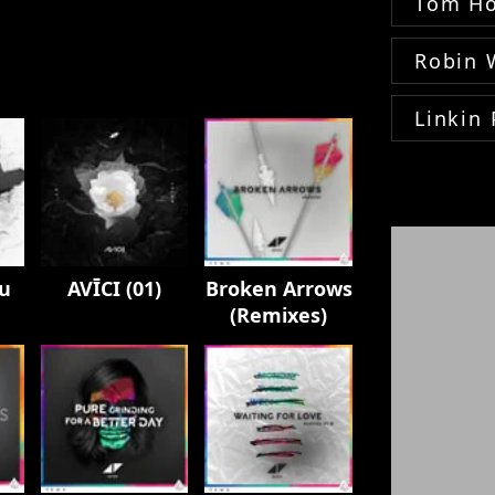
Tom Ho
Robin 
Linkin 
ou
AVĪCI (01)
Broken Arrows
(Remixes)