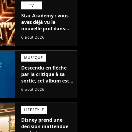
TV
Star Academy : vous
avez déjà vu la
nouvelle prof dans
The Voice et aux
6 août 2026
Enfoirés
MUSIQUE
Descendu en flèche
par la critique à sa
sortie, cet album est
en train de devenir le
6 août 2026
plus populaire de son
auteur
LIFESTYLE
Disney prend une
décision inattendue