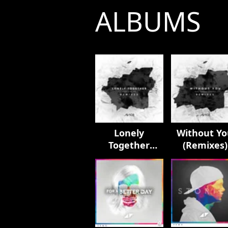
ALBUMS
Lonely
Without Y
Together
(Remixes)
(Remixes)