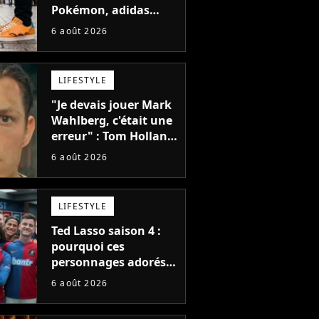
Pokémon, adidas
dévoile une énorme
6 août 2026
collection de sneakers
et je ne sais pas quoi
en penser
LIFESTYLE
"Je devais jouer Mark
Wahlberg, c'était une
erreur" : Tom Holland,
la star de Spider-Man,
6 août 2026
ne referait pas ce
blockbuster
LIFESTYLE
Ted Lasso saison 4 :
pourquoi ces
personnages adorés
des fans ne sont pas
6 août 2026
dans la suite ?