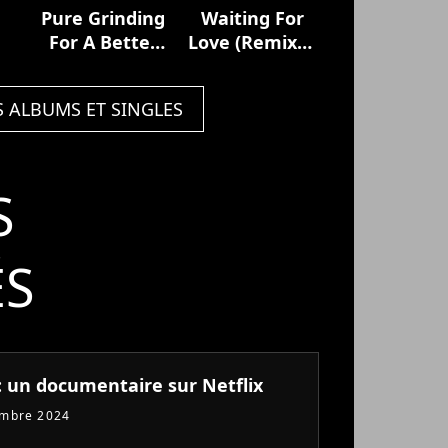
Pure Grinding
Waiting For
For A Better
Love (Remixes
Day
Pt. II)
S ALBUMS ET SINGLES
S
ÉS
 : un documentaire sur Netflix
embre 2024