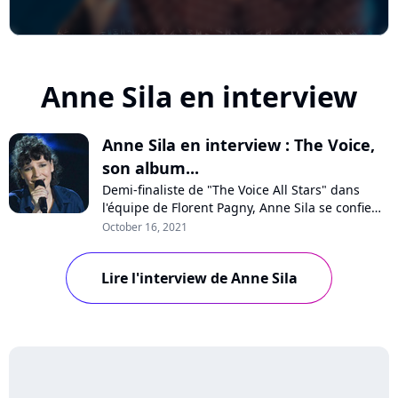
Anne Sila en interview
Anne Sila en interview : The Voice,
son album...
Demi-finaliste de "The Voice All Stars" dans
l'équipe de Florent Pagny, Anne Sila se confie
en interview à Pure Charts depuis les coulisses
October 16, 2021
de l'émission. Son retour à zéro, son statut de
favorite, ses chances de gagner cette édition
Lire l'interview de Anne Sila
anniversaire ou son nouvel album "A nos
coeurs"... L'artiste se raconte a...