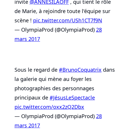
invite
@ANNESILAOFF
, qui tient le rôle
de Marie, à rejoindre toute l'équipe sur
scène !
pic.twitter.com/USh1CT7f9N
— OlympiaProd (@OlympiaProd)
28
mars 2017
Sous le regard de
#BrunoCoquatrix
dans
la galerie qui mène au foyer les
photographies des personnages
principaux de
#JésusLeSpectacle
pic.twitter.com/oxx2zQ2Dbx
— OlympiaProd (@OlympiaProd)
28
mars 2017