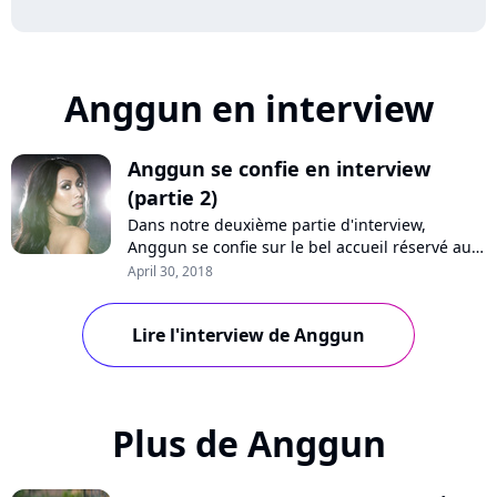
Anggun en interview
Anggun se confie en interview
(partie 2)
Dans notre deuxième partie d'interview,
Anggun se confie sur le bel accueil réservé aux
Etats-Unis à son single "What We Remember",
April 30, 2018
revient sur le succès de son tube "La neige au
Sahara", évoque le féminisme et le sexisme,
Lire l'interview de Anggun
avant de se souvenir de son expérience à
l'Eurovision. Rencontre avec une artiste sa...
Plus de Anggun