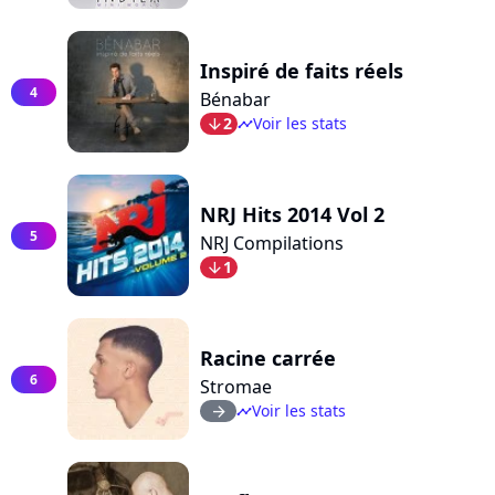
Inspiré de faits réels
4
Bénabar
2
Voir les stats
arrow_bot
timeline
NRJ Hits 2014 Vol 2
5
NRJ Compilations
1
arrow_bot
Racine carrée
6
Stromae
Voir les stats
arrow_right
timeline