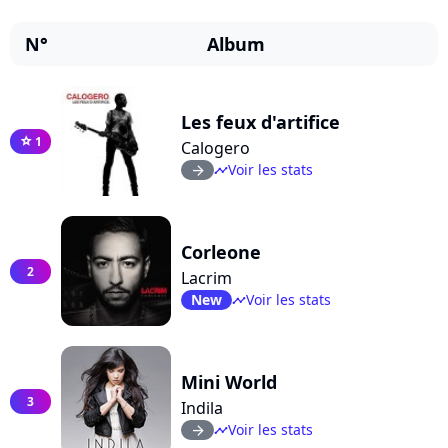
N°
Album
Les feux d'artifice
1
star
Calogero
Voir les stats
arrow_right
timeline
Corleone
2
Lacrim
New
Voir les stats
timeline
Mini World
3
Indila
Voir les stats
arrow_right
timeline