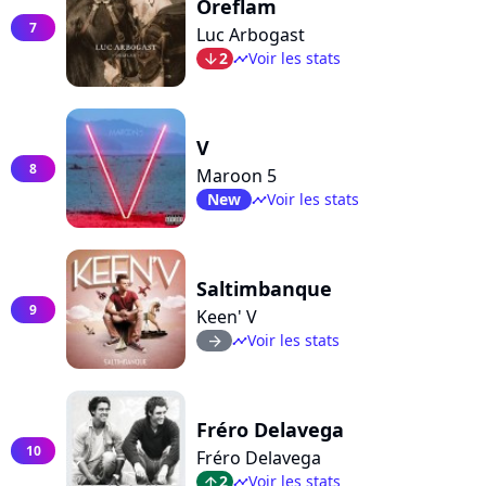
Oreflam
7
Luc Arbogast
2
Voir les stats
arrow_bot
timeline
V
8
Maroon 5
New
Voir les stats
timeline
Saltimbanque
9
Keen' V
Voir les stats
arrow_right
timeline
Fréro Delavega
10
Fréro Delavega
2
Voir les stats
arrow_top
timeline