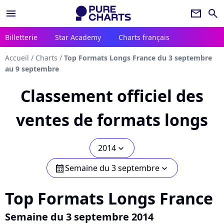
menu
newsletter
search
Billetterie
Star Academy
Charts français
Accueil
/
Charts
/
Top Formats Longs France du 3 septembre
au 9 septembre
Classement officiel des
ventes de formats longs
2014
chevron_bot
Semaine du 3 septembre
calendar
chevron_bot
Top Formats Longs France
Semaine du 3 septembre 2014