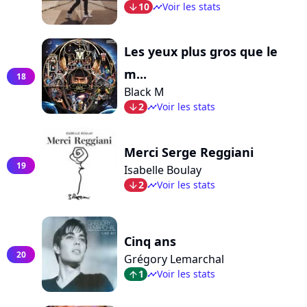
10
Voir les stats
arrow_bot
timeline
Les yeux plus gros que le
m...
18
Black M
2
Voir les stats
arrow_bot
timeline
Merci Serge Reggiani
19
Isabelle Boulay
2
Voir les stats
arrow_bot
timeline
Cinq ans
20
Grégory Lemarchal
1
Voir les stats
arrow_top
timeline