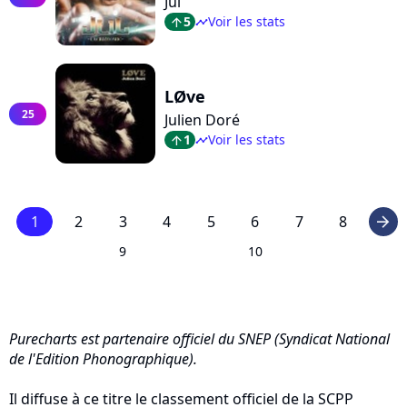
Jul
5
Voir les stats
arrow_top
timeline
LØve
25
Julien Doré
1
Voir les stats
arrow_top
timeline
1
2
3
4
5
6
7
8
arrow_right
9
10
Purecharts est partenaire officiel du SNEP (Syndicat National
de l'Edition Phonographique).
Il diffuse à ce titre le classement officiel de la SCPP