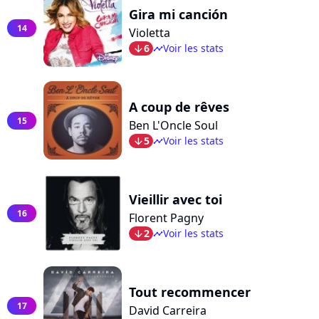
Gira mi canción
14
Violetta
6
Voir les stats
arrow_bot
timeline
A coup de rêves
15
Ben L'Oncle Soul
5
Voir les stats
arrow_bot
timeline
Vieillir avec toi
16
Florent Pagny
2
Voir les stats
arrow_bot
timeline
Tout recommencer
17
David Carreira