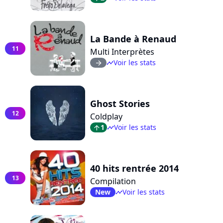
La Bande à Renaud
11
Multi Interprètes
Voir les stats
arrow_right
timeline
Ghost Stories
12
Coldplay
1
Voir les stats
arrow_top
timeline
40 hits rentrée 2014
13
Compilation
New
Voir les stats
timeline