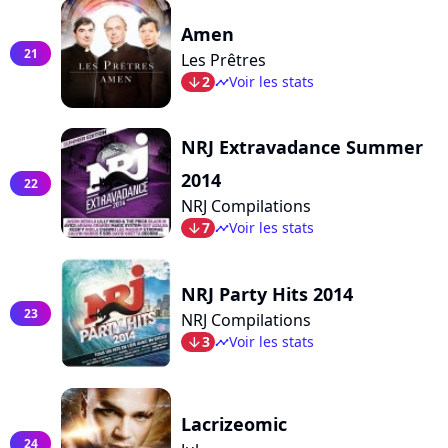
Amen
21
Les Prêtres
2
Voir les stats
arrow_bot
timeline
NRJ Extravadance Summer
2014
22
NRJ Compilations
7
Voir les stats
arrow_bot
timeline
NRJ Party Hits 2014
23
NRJ Compilations
3
Voir les stats
arrow_bot
timeline
Lacrizeomic
24