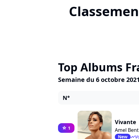
Classement
Top Albums Fr
Semaine du 6 octobre 202
N°
Vivante
1
star
Amel Bent
New
Vo
timeline