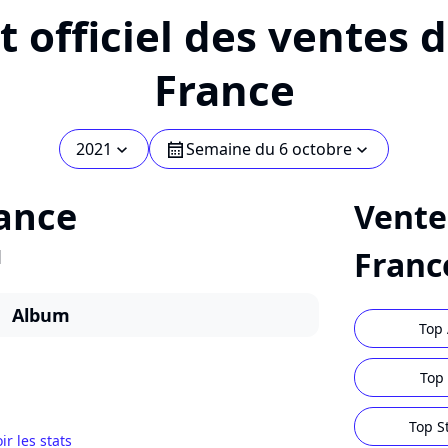
 officiel des ventes 
France
2021
Semaine du 6 octobre
chevron_bot
calendar
chevron_bot
ance
Vente
1
Franc
Album
Top 
Top 
Top S
ir les stats