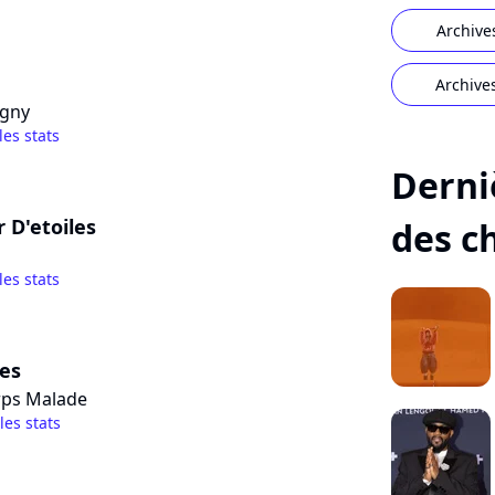
Archive
Archive
agny
les stats
Derni
 D'etoiles
des c
les stats
es
rps Malade
 les stats