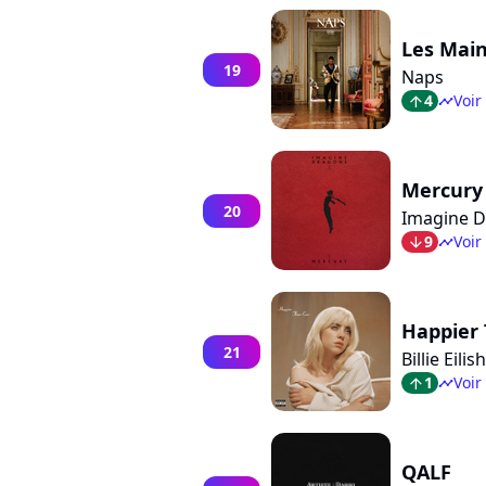
Les Main
19
Naps
4
Voir
arrow_top
timeline
Mercury 
20
Imagine 
9
Voir
arrow_bot
timeline
Happier 
21
Billie Eilish
1
Voir
arrow_top
timeline
QALF