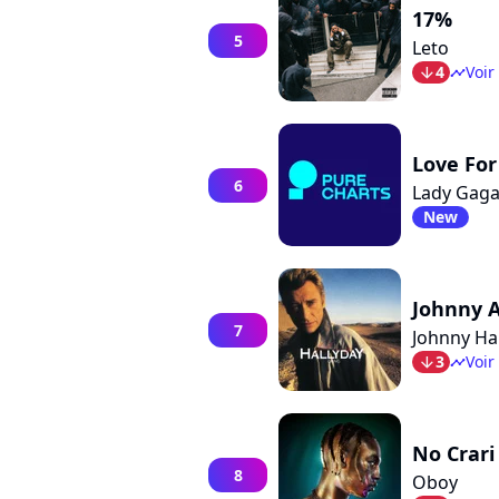
17%
5
Leto
4
Voir
arrow_bot
timeline
Love For
6
Lady Gaga
New
Johnny A
7
Johnny Ha
3
Voir
arrow_bot
timeline
No Crari
8
Oboy