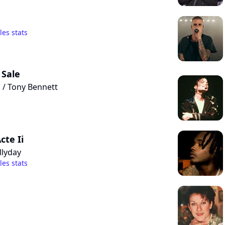
 les stats
 Sale
 / Tony Bennett
cte Ii
llyday
 les stats