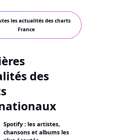
utes les actualités des charts
France
ières
lités des
ts
rnationaux
Spotify : les artistes,
chansons et albums les