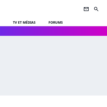
newsletter
search
TV ET MÉDIAS
FORUMS