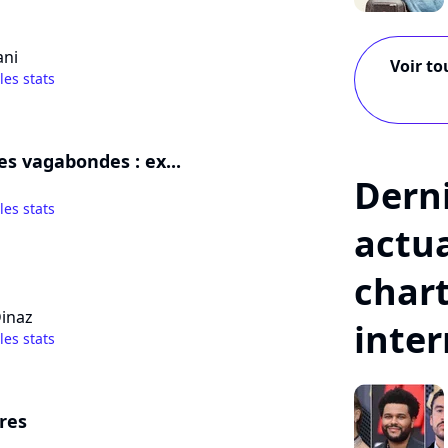
ani
Voir to
 les stats
es vagabondes : ex...
Dern
 les stats
actua
char
Dinaz
inte
 les stats
res