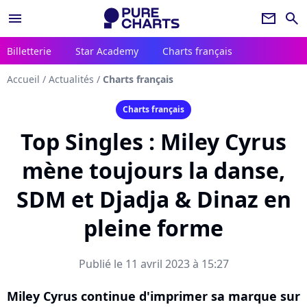
menu
newsletter
search
Billetterie
Star Academy
Charts français
Accueil
/
Actualités
/
Charts français
Charts français
Top Singles : Miley Cyrus
mène toujours la danse,
SDM et Djadja & Dinaz en
pleine forme
Publié le 11 avril 2023 à 15:27
Miley Cyrus continue d'imprimer sa marque sur