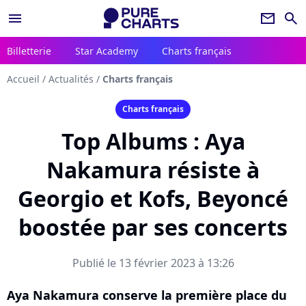
menu
newsletter
search
Billetterie
Star Academy
Charts français
Accueil
/
Actualités
/
Charts français
Charts français
Top Albums : Aya
Nakamura résiste à
Georgio et Kofs, Beyoncé
boostée par ses concerts
Publié le 13 février 2023 à 13:26
Aya Nakamura conserve la première place du