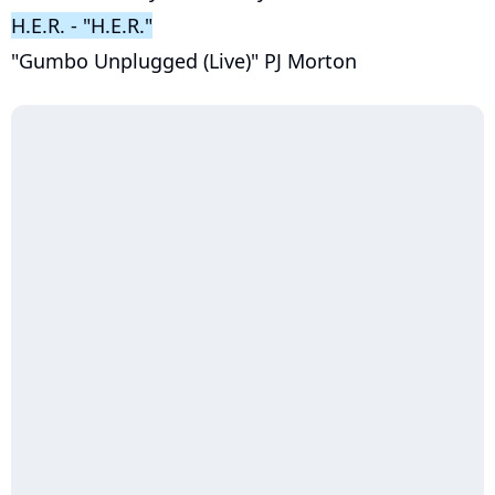
H.E.R. - "H.E.R."
"Gumbo Unplugged (Live)" PJ Morton