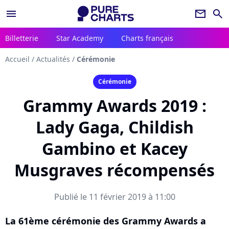
menu
newsletter
search
Billetterie
Star Academy
Charts français
Accueil
/
Actualités
/
Cérémonie
Cérémonie
Grammy Awards 2019 :
Lady Gaga, Childish
Gambino et Kacey
Musgraves récompensés
Publié le 11 février 2019 à 11:00
La 61ème cérémonie des Grammy Awards a