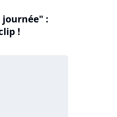
 journée" :
lip !