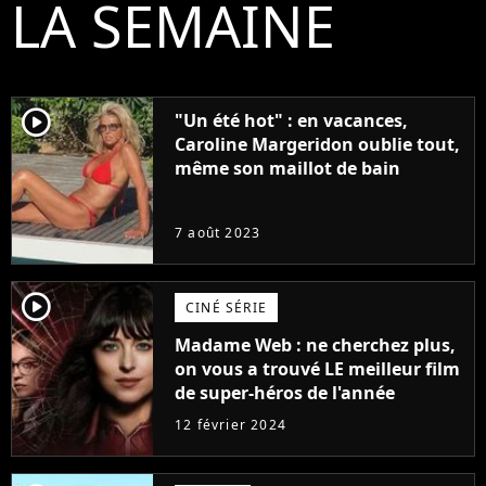
LA SEMAINE
player2
"Un été hot" : en vacances,
Caroline Margeridon oublie tout,
même son maillot de bain
7 août 2023
player2
CINÉ SÉRIE
Madame Web : ne cherchez plus,
on vous a trouvé LE meilleur film
de super-héros de l'année
12 février 2024