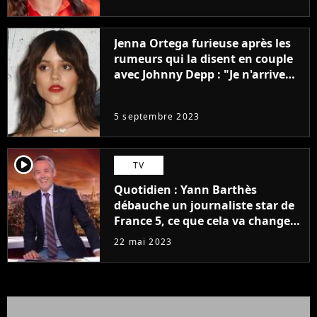
Jenna Ortega furieuse après les
rumeurs qui la disent en couple
avec Johnny Depp : "Je n'arrive
même pas..."
5 septembre 2023
player2
TV
Quotidien : Yann Barthès
débauche un journaliste star de
France 5, ce que cela va changer
à la rentrée
22 mai 2023