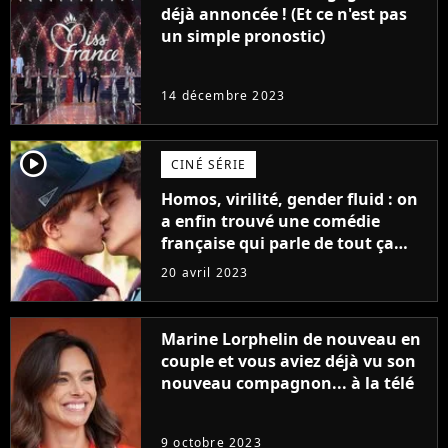
déjà annoncée ! (Et ce n'est pas
un simple pronostic)
14 décembre 2023
player2
CINÉ SÉRIE
Homos, virilité, gender fluid : on
a enfin trouvé une comédie
française qui parle de tout ça
sans être super ringarde
20 avril 2023
Marine Lorphelin de nouveau en
couple et vous aviez déjà vu son
nouveau compagnon... à la télé
9 octobre 2023