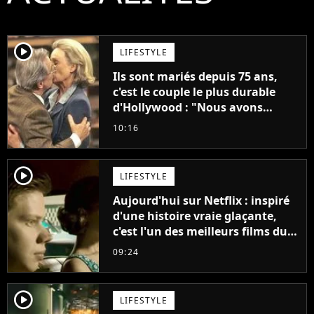
player2
LIFESTYLE
Ils sont mariés depuis 75 ans,
c'est le couple le plus durable
d'Hollywood : "Nous avons
avancé jour après jour, et les
10:16
jours se sont transformés en
décennies"
player2
LIFESTYLE
Aujourd'hui sur Netflix : inspiré
d'une histoire vraie glaçante,
c'est l'un des meilleurs films du
21ème siècle
09:24
player2
LIFESTYLE