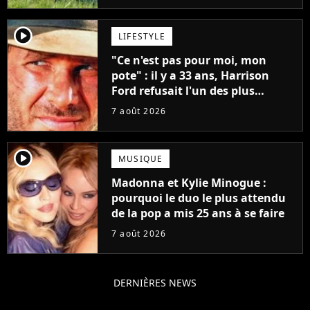
player2
LIFESTYLE
"Ce n'est pas pour moi, mon
pote" : il y a 33 ans, Harrison
Ford refusait l'un des plus
grands succès de tous les temps
7 août 2026
player2
MUSIQUE
Madonna et Kylie Minogue :
pourquoi le duo le plus attendu
de la pop a mis 25 ans à se faire
7 août 2026
DERNIÈRES NEWS