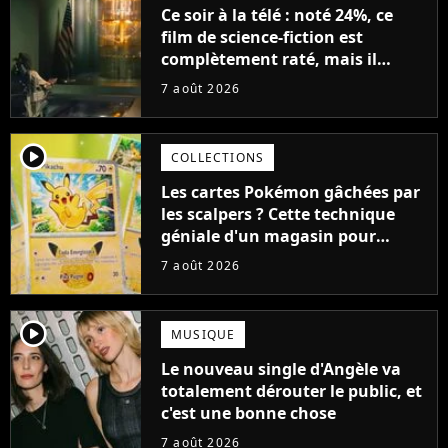
Ce soir à la télé : noté 24%, ce
film de science-fiction est
complètement raté, mais il
aurait pu être encore pire à
7 août 2026
cause de son acteur
player2
COLLECTIONS
Les cartes Pokémon gâchées par
les scalpers ? Cette technique
géniale d'un magasin pour
ruiner les revendeurs
7 août 2026
player2
MUSIQUE
Le nouveau single d'Angèle va
totalement dérouter le public, et
c'est une bonne chose
7 août 2026