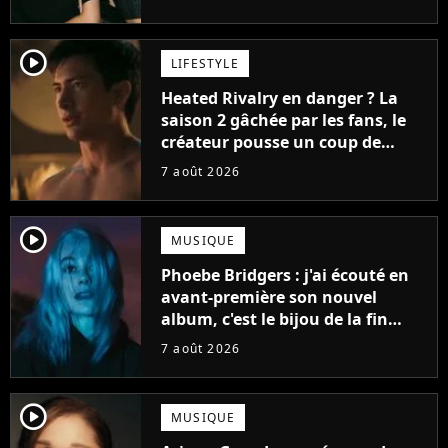
player2
LIFESTYLE
Heated Rivalry en danger ? La
saison 2 gâchée par les fans, le
créateur pousse un coup de
gueule
7 août 2026
player2
MUSIQUE
Phoebe Bridgers : j'ai écouté en
avant-première son nouvel
album, c'est le bijou de la fin
d'été
7 août 2026
player2
MUSIQUE