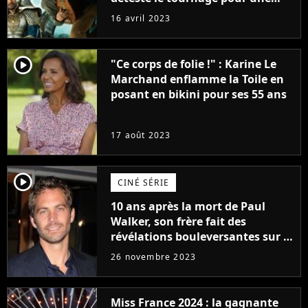
raison très spéciale
16 avril 2023
player2
"Ce corps de folie !" : Karine Le
Marchand enflamme la Toile en
posant en bikini pour ses 55 ans
17 août 2023
player2
CINÉ SÉRIE
10 ans après la mort de Paul
Walker, son frère fait des
révélations bouleversantes sur la
réaction des acteurs de Fast and
26 novembre 2023
Furious
Miss France 2024 : la gagnante