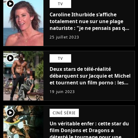
player2
TV
Caroline Ithurbide s'affiche
totalement nue sur une plage
naturiste : "je ne pensais pas que
j'arriverais à le faire..."
25 juillet 2023
player2
TV
Deux stars de télé-réalité
débarquent sur Jacquie et Michel
et tournent un film porno : les
premières images du tournage
19 juin 2023
(exclu)
player2
CINÉ SÉRIE
Un véritable enfer : cette star du
film Donjons et Dragons a
détesté le tournage pour une