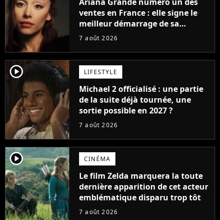
Ariana Grande numéro un des
ventes en France : elle signe le
meilleur démarrage de sa
carrière avec son album Petal
7 août 2026
player2
LIFESTYLE
Michael 2 officialisé : une partie
de la suite déjà tournée, une
sortie possible en 2027 ?
7 août 2026
player2
CINÉMA
Le film Zelda marquera la toute
dernière apparition de cet acteur
emblématique disparu trop tôt
7 août 2026