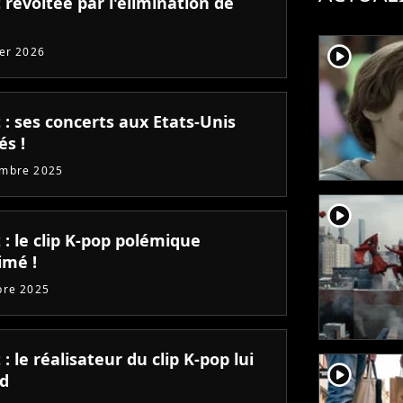
 révoltée par l'élimination de
player2
ier 2026
 : ses concerts aux Etats-Unis
és !
embre 2025
player2
 : le clip K-pop polémique
imé !
bre 2025
 : le réalisateur du clip K-pop lui
player2
d