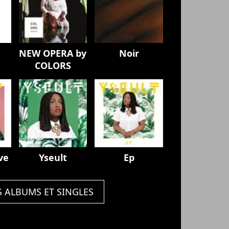
NEW OPERA by
Noir
COLORS
ve
Yseult
Ep
S ALBUMS ET SINGLES