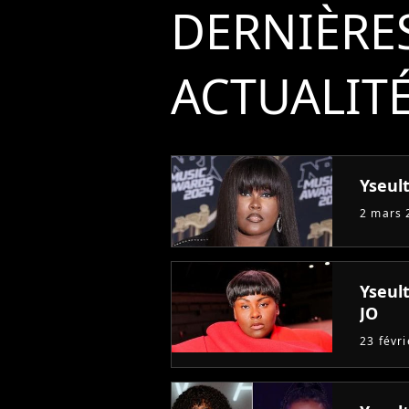
DERNIÈRE
ACTUALIT
Yseult
2 mars 
Yseult
JO
23 févr