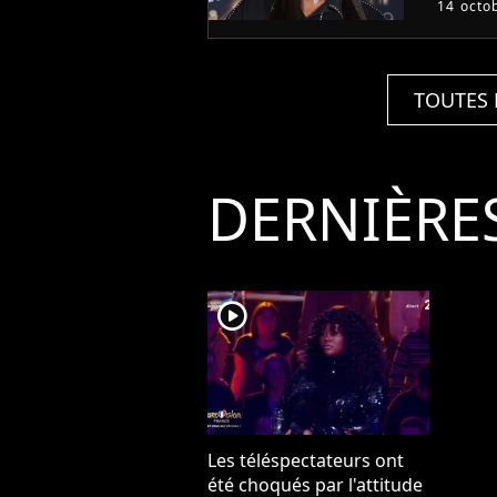
14 octo
TOUTES 
DERNIÈRE
player2
Les téléspectateurs ont
été choqués par l'attitude