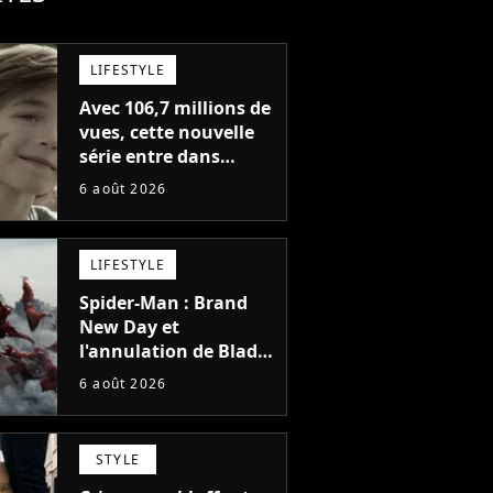
LIFESTYLE
Avec 106,7 millions de
vues, cette nouvelle
série entre dans
l'histoire de Netflix en
6 août 2026
seulement 48 jours
LIFESTYLE
Spider-Man : Brand
New Day et
l'annulation de Blade
montrent que Marvel
6 août 2026
n'est plus capable de
faire quoi que ce soit
de simple
STYLE