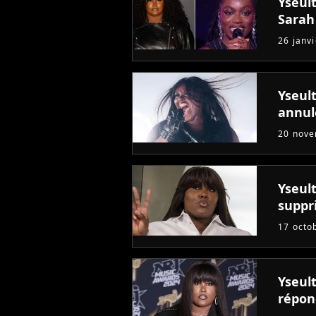
Yseult
Sarah
26 janv
Yseult
annul
20 nov
Yseult
suppr
17 octo
Yseult
répon