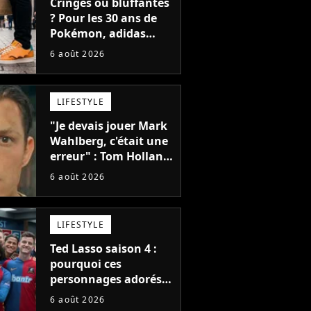
Cringes ou bluffantes
? Pour les 30 ans de
Pokémon, adidas
dévoile une énorme
6 août 2026
collection de sneakers
et je ne sais pas quoi
en penser
LIFESTYLE
"Je devais jouer Mark
Wahlberg, c'était une
erreur" : Tom Holland,
la star de Spider-Man,
6 août 2026
ne referait pas ce
blockbuster
LIFESTYLE
Ted Lasso saison 4 :
pourquoi ces
personnages adorés
des fans ne sont pas
6 août 2026
dans la suite ?