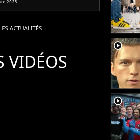
bre 2025
LES ACTUALITÉS
player2
S VIDÉOS
player2