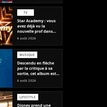
TV
Star Academy : vous
avez déjà vu la
nouvelle prof dans
The Voice et aux
6 août 2026
Enfoirés
MUSIQUE
Descendu en flèche
par la critique à sa
sortie, cet album est
en train de devenir le
6 août 2026
plus populaire de son
auteur
LIFESTYLE
Disney prend une