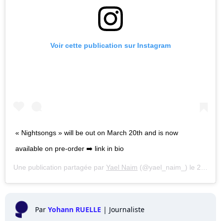
Voir cette publication sur Instagram
« Nightsongs » will be out on March 20th and is now
available on pre-order ➡️ link in bio
Une publication partagée par
Yael Naim
(@yael_naim_) le
20 Févr. 2020 à 10 :59 PST
Par
Yohann RUELLE
|
Journaliste