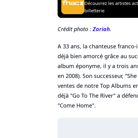
Découvrez les artistes ac
billetterie
Crédit photo :
Zoriah
.
A 33 ans, la chanteuse franco-
déjà bien amorcé grâce au succ
album éponyme, il y a trois an
en 2008). Son successeur, "She
ventes de notre Top Albums e
déjà "Go To The River" a défend
"Come Home".