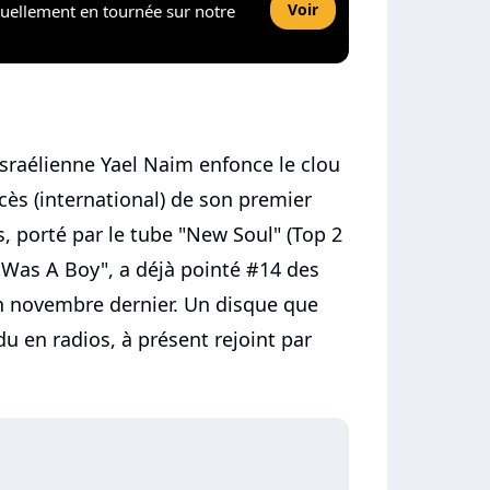
Voir
tuellement en tournée sur notre
israélienne Yael Naim enfonce le clou
ès (international) de son premier
s, porté par le tube "New Soul" (Top 2
 Was A Boy", a déjà pointé #14 des
n novembre dernier. Un disque que
u en radios, à présent rejoint par