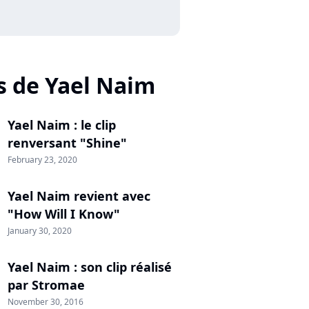
s de Yael Naim
Yael Naim : le clip
renversant "Shine"
February 23, 2020
Yael Naim revient avec
"How Will I Know"
January 30, 2020
Yael Naim : son clip réalisé
par Stromae
November 30, 2016