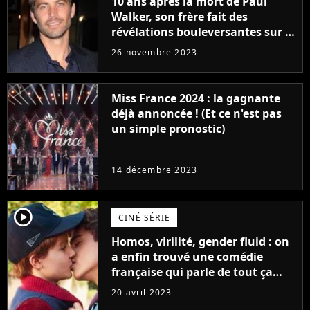
10 ans après la mort de Paul
Walker, son frère fait des
révélations bouleversantes sur la
réaction des acteurs de Fast and
26 novembre 2023
Furious
Miss France 2024 : la gagnante
déjà annoncée ! (Et ce n'est pas
un simple pronostic)
14 décembre 2023
player2
CINÉ SÉRIE
Homos, virilité, gender fluid : on
a enfin trouvé une comédie
française qui parle de tout ça
sans être super ringarde
20 avril 2023