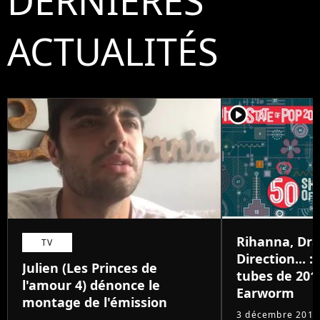
DERNIÈRES
ACTUALITÉS
player2
Rihanna, Dr
TV
Direction... 
Julien (Les Princes de
tubes de 201
l'amour 4) dénonce le
Earworm
montage de l'émission
3 décembre 2015