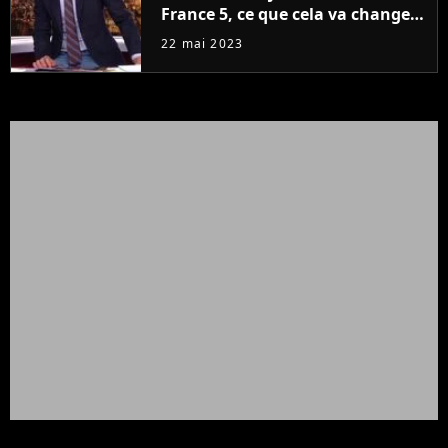
France 5, ce que cela va changer
à la rentrée
22 mai 2023