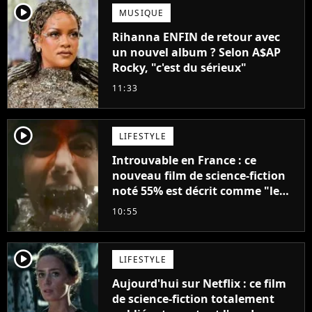
player2
MUSIQUE
Rihanna ENFIN de retour avec
un nouvel album ? Selon A$AP
Rocky, "c'est du sérieux"
11:33
player2
LIFESTYLE
Introuvable en France : ce
nouveau film de science-fiction
noté 55% est décrit comme "le
plus stupide de l'année"
10:55
player2
LIFESTYLE
Aujourd'hui sur Netflix : ce film
de science-fiction totalement