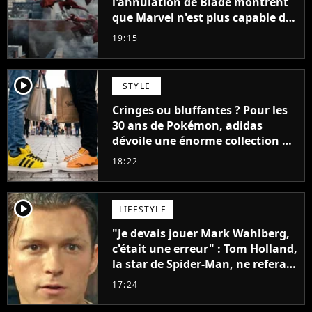
l'annulation de Blade montrent
que Marvel n'est plus capable de
faire quoi que ce soit de simple
19:15
player2
STYLE
Cringes ou bluffantes ? Pour les
30 ans de Pokémon, adidas
dévoile une énorme collection de
sneakers et je ne sais pas quoi en
18:22
penser
player2
LIFESTYLE
"Je devais jouer Mark Wahlberg,
c'était une erreur" : Tom Holland,
la star de Spider-Man, ne referait
pas ce blockbuster
17:24