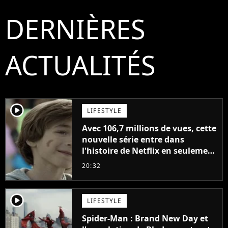
DERNIÈRES
ACTUALITÉS
player2
LIFESTYLE
Avec 106,7 millions de vues, cette
nouvelle série entre dans
l'histoire de Netflix en seulement
48 jours
20:32
player2
LIFESTYLE
Spider-Man : Brand New Day et