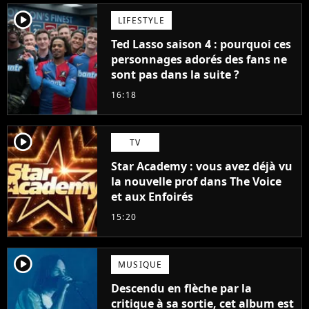
player2
LIFESTYLE
Ted Lasso saison 4 : pourquoi ces
personnages adorés des fans ne
sont pas dans la suite ?
16:18
player2
TV
Star Academy : vous avez déjà vu
la nouvelle prof dans The Voice
et aux Enfoirés
15:20
player2
MUSIQUE
Descendu en flèche par la
critique à sa sortie, cet album est