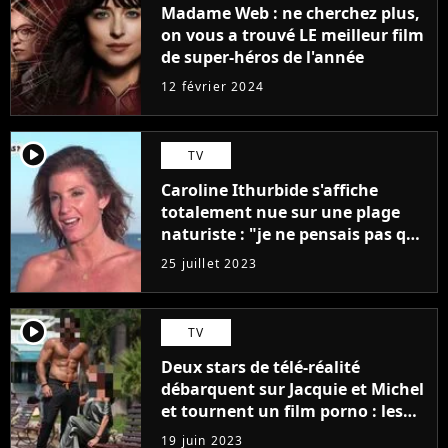
Madame Web : ne cherchez plus,
on vous a trouvé LE meilleur film
de super-héros de l'année
12 février 2024
player2
TV
Caroline Ithurbide s'affiche
totalement nue sur une plage
naturiste : "je ne pensais pas que
j'arriverais à le faire..."
25 juillet 2023
player2
TV
Deux stars de télé-réalité
débarquent sur Jacquie et Michel
et tournent un film porno : les
premières images du tournage
19 juin 2023