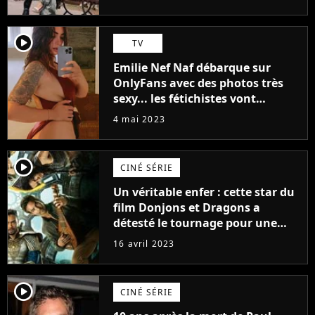
(exclu)
player2
TV
Emilie Nef Naf débarque sur
OnlyFans avec des photos très
sexy... les fétichistes vont
prendre leur pied !
4 mai 2023
player2
CINÉ SÉRIE
Un véritable enfer : cette star du
film Donjons et Dragons a
détesté le tournage pour une
raison très spéciale
16 avril 2023
player2
CINÉ SÉRIE