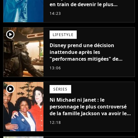
en train de devenir le plus
populaire de son auteur
14:23
player2
LIFESTYLE
Disney prend une décision
inattendue après les
"performances mitigées" de
Vaiana et The Mandalorian &
13:06
Grogu au box-office
player2
SÉRIES
Ni Michael ni Janet : le
personnage le plus controversé
de la famille Jackson va avoir le
droit à sa propre série
12:18