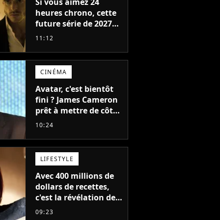
Si vous aimez 24
heures chrono, cette
future série de 2027
va devenir votre
11:12
nouvelle obsession
CINÉMA
Avatar, c'est bientôt
fini ? James Cameron
prêt à mettre de côté
sa saga de science-
10:24
fiction aux 6 milliards
de recettes
LIFESTYLE
Avec 400 millions de
dollars de recettes,
c'est la révélation de
2026 au cinéma : cette
09:23
actrice adorée prête à