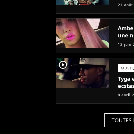
21 août
Amber
une n
12 juin
player2
MUSI
Tyga e
ecsta
8 avril 
TOUTES 