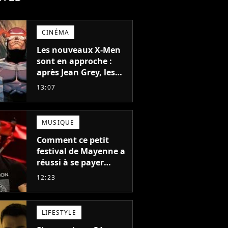
CINÉMA
Les nouveaux X-Men
sont en approche :
après Jean Grey, les
acteurs qui vont jouer
13:07
Emma Frost et
Cyclope trouvés !
MUSIQUE
Comment ce petit
festival de Mayenne a
réussi à se payer
Robbie Williams, Jul et
12:23
Damso cette année ?
LIFESTYLE