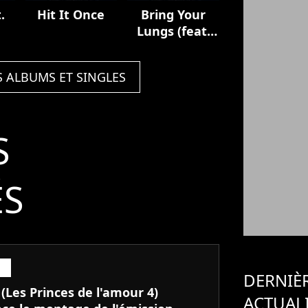
.
Hit It Once
Bring Your
Lungs (feat.
Smoke DZA)
S ALBUMS ET SINGLES
S
ÉS
DERNIÈ
 (Les Princes de l'amour 4)
ACTUAL