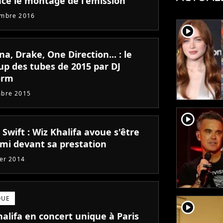
ce le montage de l'émission
embre 2016
player2
a, Drake, One Direction... : le
p des tubes de 2015 par DJ
orm
mbre 2015
player2
 Swift : Wiz Khalifa avoue s'être
mi devant sa prestation
ier 2014
QUE
player2
alifa en concert unique à Paris