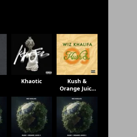
e
Khaotic
Kush &
Orange Juice
k
(15th
Anniversary)