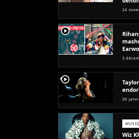
dénon
24 nov
player2
Rihann
mashu
Earw
3 déce
player2
Taylor
endor
30 janv
MUSI
Wiz Kh