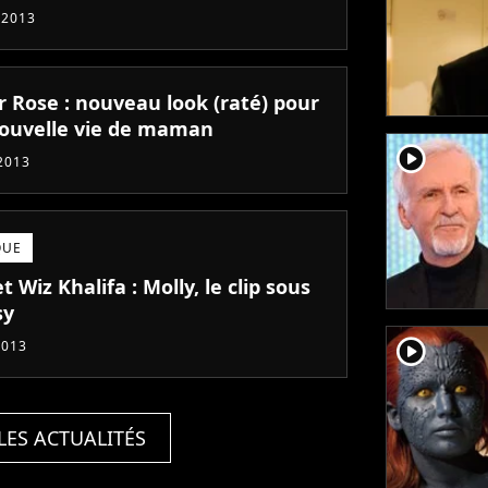
 2013
 Rose : nouveau look (raté) pour
ouvelle vie de maman
player2
 2013
QUE
t Wiz Khalifa : Molly, le clip sous
sy
player2
2013
LES ACTUALITÉS