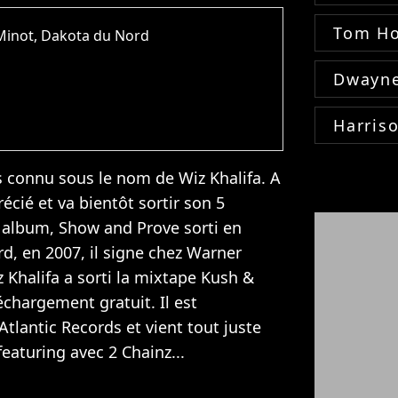
Tom Ho
Minot, Dakota du Nord
Dwayne
Harris
s connu sous le nom de Wiz Khalifa. A
récié et va bientôt sortir son 5
r album, Show and Prove sorti en
ard, en 2007, il signe chez Warner
 Khalifa a sorti la mixtape Kush &
échargement gratuit. Il est
tlantic Records et vient tout juste
 featuring avec 2 Chainz...