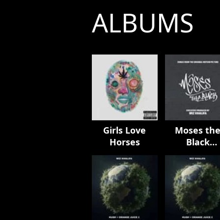
ALBUMS
Girls Love
Moses th
Horses
Black
Soundtrac