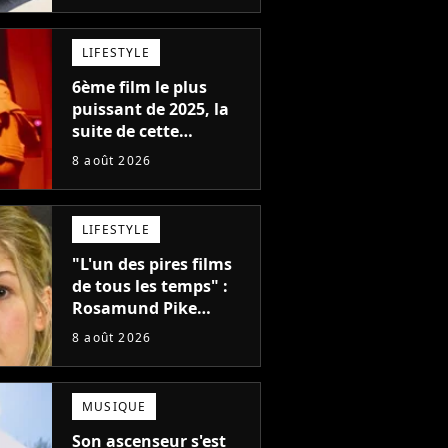
remplacer Jennifer
Lawrence chez Marvel
LIFESTYLE
6ème film le plus
puissant de 2025, la
suite de cette
franchise culte est
8 août 2026
menacée : le
réalisateur claque la
porte pour "différends
LIFESTYLE
créatifs"
"L'un des pires films
de tous les temps" :
Rosamund Pike
pensait que ce film
8 août 2026
d'action de science-
fiction avec Dwayne
Johnson mettrait fin à
MUSIQUE
sa carrière
Son ascenseur s'est