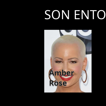
SON ENT
Amber
Rose