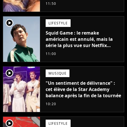
11:50
player2
LIFESTYLE
Squid Game : le remake
américain est annulé, mais la
série la plus vue sur Netflix
pourrait avoir une version
11:00
française
player2
MUSIQUE
"Un sentiment de délivrance" :
cet élève de la Star Academy
balance après la fin de la tournée
10:20
player2
LIFESTYLE