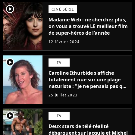
player2
CINÉ SÉRIE
Madame Web : ne cherchez plus,
on vous a trouvé LE meilleur film
de super-héros de l'année
12 février 2024
player2
TV
Caroline Ithurbide s'affiche
totalement nue sur une plage
naturiste : "je ne pensais pas que
j'arriverais à le faire..."
25 juillet 2023
player2
TV
Deux stars de télé-réalité
débarquent sur Jacquie et Michel