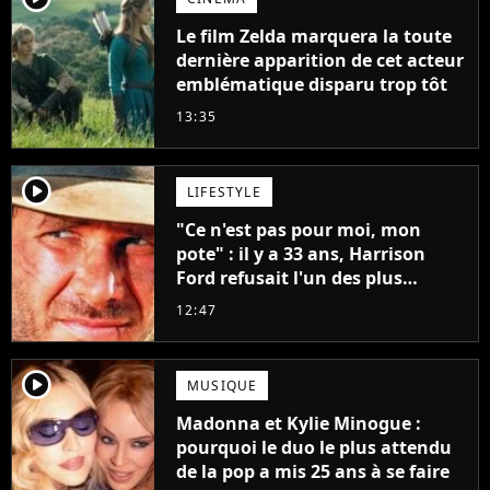
Le film Zelda marquera la toute
dernière apparition de cet acteur
emblématique disparu trop tôt
13:35
player2
LIFESTYLE
"Ce n'est pas pour moi, mon
pote" : il y a 33 ans, Harrison
Ford refusait l'un des plus
grands succès de tous les temps
12:47
player2
MUSIQUE
Madonna et Kylie Minogue :
pourquoi le duo le plus attendu
de la pop a mis 25 ans à se faire