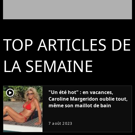
TOP ARTICLES DE
LA SEMAINE
player2
"Un été hot" : en vacances,
Caroline Margeridon oublie tout,
même son maillot de bain
7 août 2023