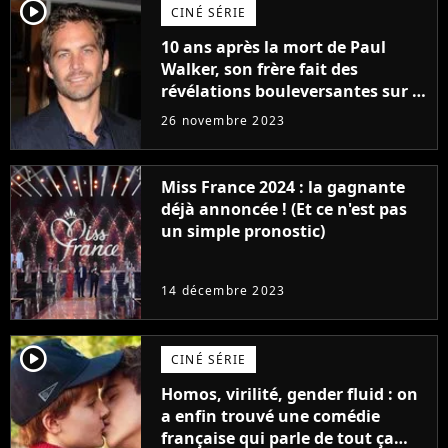
player2
CINÉ SÉRIE
10 ans après la mort de Paul
Walker, son frère fait des
révélations bouleversantes sur la
réaction des acteurs de Fast and
26 novembre 2023
Furious
Miss France 2024 : la gagnante
déjà annoncée ! (Et ce n'est pas
un simple pronostic)
14 décembre 2023
player2
CINÉ SÉRIE
Homos, virilité, gender fluid : on
a enfin trouvé une comédie
française qui parle de tout ça