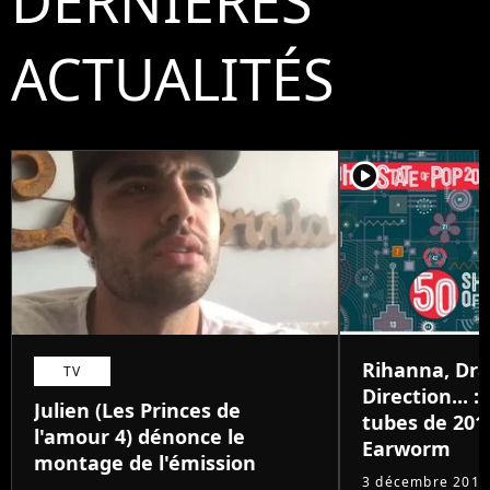
DERNIÈRES
ACTUALITÉS
player2
Rihanna, Dr
TV
Direction... 
Julien (Les Princes de
tubes de 201
l'amour 4) dénonce le
Earworm
montage de l'émission
3 décembre 2015