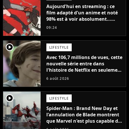
Aujourd'hui en streaming : ce
film adapté d'un anime et noté
98% est à voir absolument...
sinon vous ne comprendrez plus
09:24
la série
player2
LIFESTYLE
Avec 106,7 millions de vues, cette
nouvelle série entre dans
l'histoire de Netflix en seulement
48 jours
6 août 2026
player2
LIFESTYLE
Spider-Man : Brand New Day et
l'annulation de Blade montrent
que Marvel n'est plus capable de
faire quoi que ce soit de simple