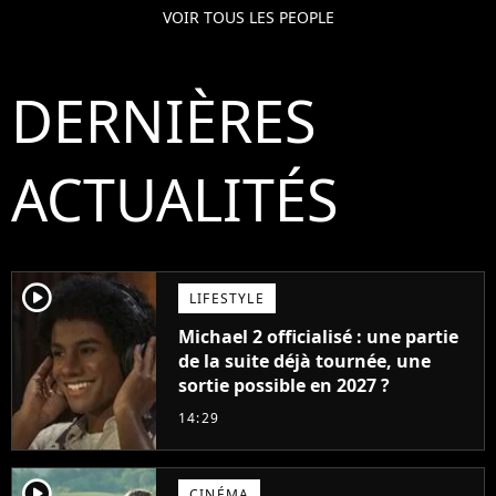
VOIR TOUS LES PEOPLE
DERNIÈRES
ACTUALITÉS
player2
LIFESTYLE
Michael 2 officialisé : une partie
de la suite déjà tournée, une
sortie possible en 2027 ?
14:29
player2
CINÉMA