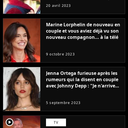
sans être super ringarde
20 avril 2023
Marine Lorphelin de nouveau en
couple et vous aviez déjà vu son
nouveau compagnon... à la télé
9 octobre 2023
Jenna Ortega furieuse après les
rumeurs qui la disent en couple
avec Johnny Depp : "Je n'arrive
même pas..."
5 septembre 2023
player2
TV