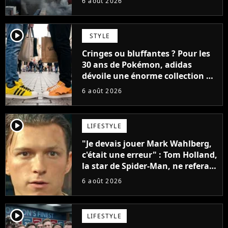
6 août 2026
player2
STYLE
Cringes ou bluffantes ? Pour les
30 ans de Pokémon, adidas
dévoile une énorme collection de
sneakers et je ne sais pas quoi en
6 août 2026
penser
player2
LIFESTYLE
"Je devais jouer Mark Wahlberg,
c'était une erreur" : Tom Holland,
la star de Spider-Man, ne referait
pas ce blockbuster
6 août 2026
player2
LIFESTYLE