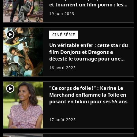
et tournent un film porno : les
premières images du tournage
19 juin 2023
(exclu)
player2
CINÉ SÉRIE
Un véritable enfer : cette star du
film Donjons et Dragons a
détesté le tournage pour une
raison très spéciale
16 avril 2023
player2
"Ce corps de folie !" : Karine Le
Marchand enflamme la Toile en
posant en bikini pour ses 55 ans
17 août 2023