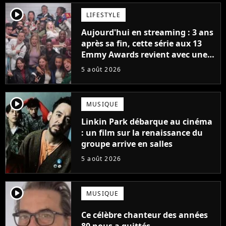
player2
LIFESTYLE
Aujourd'hui en streaming : 3 ans
après sa fin, cette série aux 13
Emmy Awards revient avec une
suite... totalement différente
5 août 2026
player2
MUSIQUE
Linkin Park débarque au cinéma
: un film sur la renaissance du
groupe arrive en salles
5 août 2026
player2
MUSIQUE
Ce célèbre chanteur des années
80 nous a quittés