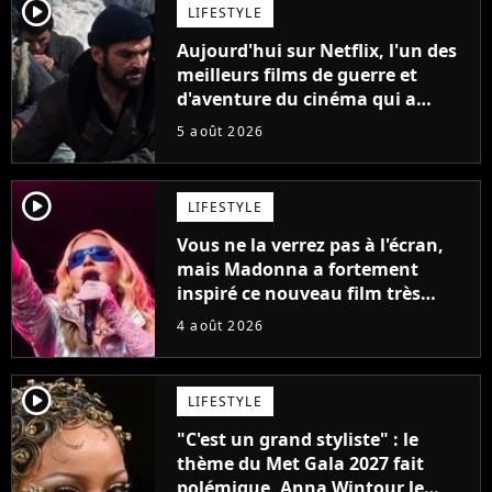
player2
LIFESTYLE
Aujourd'hui sur Netflix, l'un des
meilleurs films de guerre et
d'aventure du cinéma qui a
connu un succès retentissant à
5 août 2026
son époque
player2
LIFESTYLE
Vous ne la verrez pas à l'écran,
mais Madonna a fortement
inspiré ce nouveau film très
attendu
4 août 2026
player2
LIFESTYLE
"C'est un grand styliste" : le
thème du Met Gala 2027 fait
polémique, Anna Wintour le