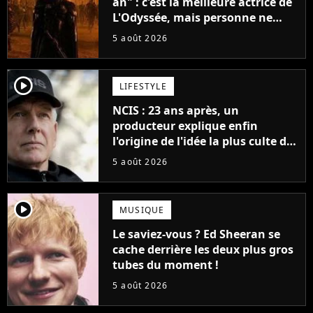
an" : c'est la meilleure actrice de
L'Odyssée, mais personne ne
veut lui donner de rôle au
5 août 2026
cinéma
player2
LIFESTYLE
NCIS : 23 ans après, un
producteur explique enfin
l'origine de l'idée la plus culte de
la série (et on ne parle pas du
5 août 2026
bateau)
player2
MUSIQUE
Le saviez-vous ? Ed Sheeran se
cache derrière les deux plus gros
tubes du moment !
5 août 2026