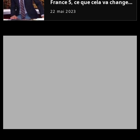
France 5, ce que cela va changer
à la rentrée
22 mai 2023