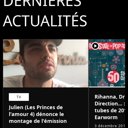
DERNIÈRES
ACTUALITÉS
player2
Rihanna, Dr
TV
Direction... 
Julien (Les Princes de
tubes de 201
l'amour 4) dénonce le
Earworm
montage de l'émission
3 décembre 2015