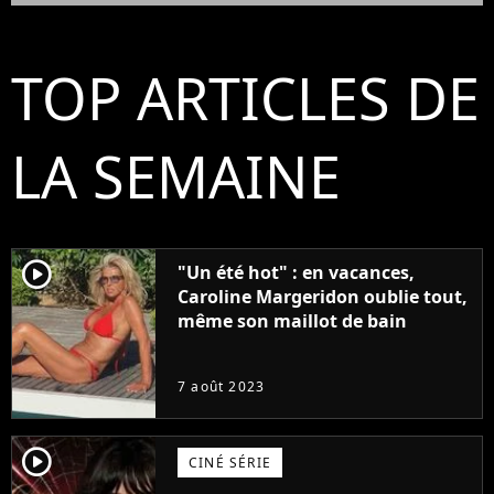
TOP ARTICLES DE
LA SEMAINE
player2
"Un été hot" : en vacances,
Caroline Margeridon oublie tout,
même son maillot de bain
7 août 2023
player2
CINÉ SÉRIE