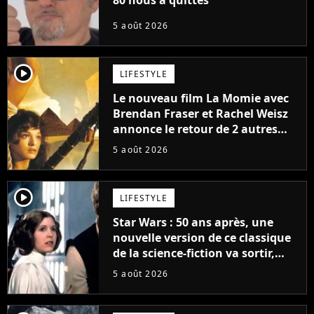
5 août 2026
player2
LIFESTYLE
Le nouveau film La Momie avec
Brendan Fraser et Rachel Weisz
annonce le retour de 2 autres
personnages emblématiques de
5 août 2026
la saga
player2
LIFESTYLE
Star Wars : 50 ans après, une
nouvelle version de ce classique
de la science-fiction va sortir,
mais on ne la verra jamais en
5 août 2026
France