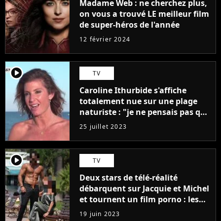
Madame Web : ne cherchez plus,
on vous a trouvé LE meilleur film
de super-héros de l'année
12 février 2024
player2
TV
Caroline Ithurbide s'affiche
totalement nue sur une plage
naturiste : "je ne pensais pas que
j'arriverais à le faire..."
25 juillet 2023
player2
TV
Deux stars de télé-réalité
débarquent sur Jacquie et Michel
et tournent un film porno : les
premières images du tournage
19 juin 2023