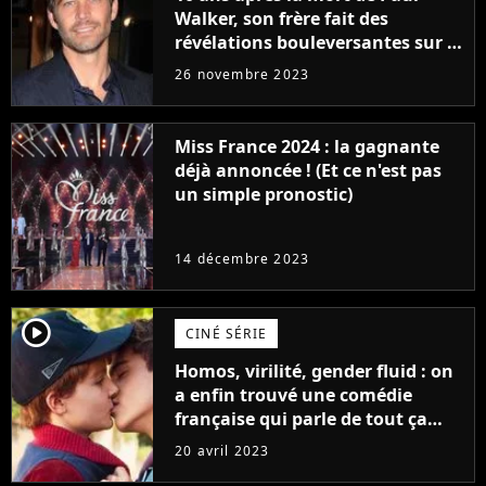
Walker, son frère fait des
révélations bouleversantes sur la
réaction des acteurs de Fast and
26 novembre 2023
Furious
Miss France 2024 : la gagnante
déjà annoncée ! (Et ce n'est pas
un simple pronostic)
14 décembre 2023
player2
CINÉ SÉRIE
Homos, virilité, gender fluid : on
a enfin trouvé une comédie
française qui parle de tout ça
sans être super ringarde
20 avril 2023