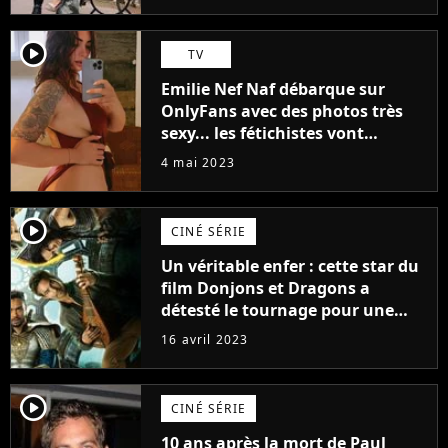
(exclu)
player2
TV
Emilie Nef Naf débarque sur
OnlyFans avec des photos très
sexy... les fétichistes vont
prendre leur pied !
4 mai 2023
player2
CINÉ SÉRIE
Un véritable enfer : cette star du
film Donjons et Dragons a
détesté le tournage pour une
raison très spéciale
16 avril 2023
player2
CINÉ SÉRIE
10 ans après la mort de Paul