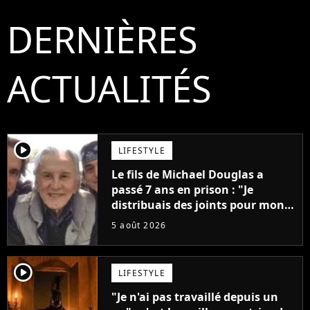
DERNIÈRES
ACTUALITÉS
player2
LIFESTYLE
Le fils de Michael Douglas a
passé 7 ans en prison : "Je
distribuais des joints pour mon
père"
5 août 2026
player2
LIFESTYLE
"Je n'ai pas travaillé depuis un