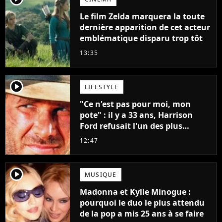
Le film Zelda marquera la toute
dernière apparition de cet acteur
emblématique disparu trop tôt
13:35
player2
LIFESTYLE
"Ce n'est pas pour moi, mon
pote" : il y a 33 ans, Harrison
Ford refusait l'un des plus
grands succès de tous les temps
12:47
player2
MUSIQUE
Madonna et Kylie Minogue :
pourquoi le duo le plus attendu
de la pop a mis 25 ans à se faire