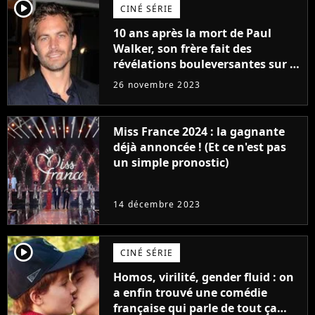
player2
CINÉ SÉRIE
10 ans après la mort de Paul
Walker, son frère fait des
révélations bouleversantes sur la
réaction des acteurs de Fast and
26 novembre 2023
Furious
Miss France 2024 : la gagnante
déjà annoncée ! (Et ce n'est pas
un simple pronostic)
14 décembre 2023
player2
CINÉ SÉRIE
Homos, virilité, gender fluid : on
a enfin trouvé une comédie
française qui parle de tout ça