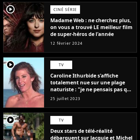
player2
CINÉ SÉRIE
Madame Web : ne cherchez plus,
on vous a trouvé LE meilleur film
de super-héros de l'année
12 février 2024
player2
TV
Caroline Ithurbide s'affiche
totalement nue sur une plage
naturiste : "je ne pensais pas que
j'arriverais à le faire..."
25 juillet 2023
player2
TV
Deux stars de télé-réalité
débarquent sur Jacquie et Michel