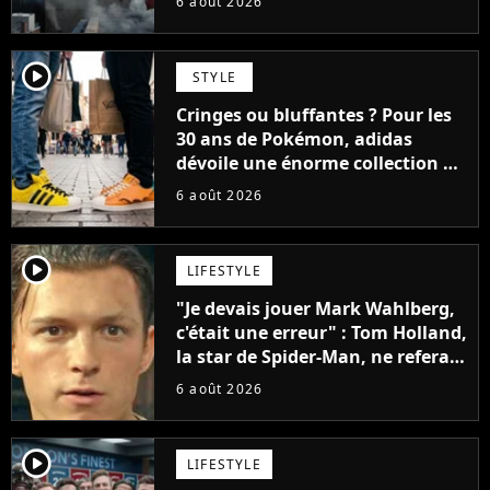
6 août 2026
player2
STYLE
Cringes ou bluffantes ? Pour les
30 ans de Pokémon, adidas
dévoile une énorme collection de
sneakers et je ne sais pas quoi en
6 août 2026
penser
player2
LIFESTYLE
"Je devais jouer Mark Wahlberg,
c'était une erreur" : Tom Holland,
la star de Spider-Man, ne referait
pas ce blockbuster
6 août 2026
player2
LIFESTYLE