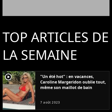
TOP ARTICLES DE
LA SEMAINE
player2
"Un été hot" : en vacances,
Caroline Margeridon oublie tout,
même son maillot de bain
7 août 2023