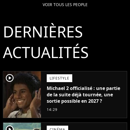
VOIR TOUS LES PEOPLE
DERNIÈRES
ACTUALITÉS
player2
LIFESTYLE
Michael 2 officialisé : une partie
de la suite déjà tournée, une
sortie possible en 2027 ?
14:29
player2
CINÉMA