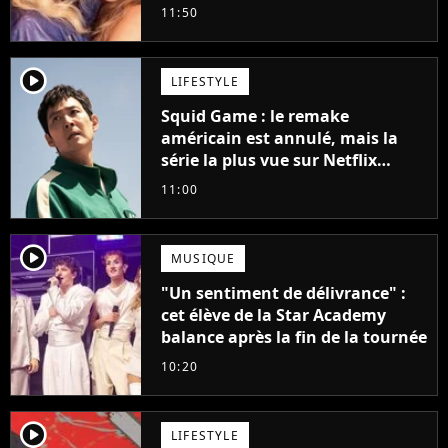
11:50
player2
LIFESTYLE
Squid Game : le remake
américain est annulé, mais la
série la plus vue sur Netflix
pourrait avoir une version
11:00
française
player2
MUSIQUE
"Un sentiment de délivrance" :
cet élève de la Star Academy
balance après la fin de la tournée
10:20
player2
LIFESTYLE