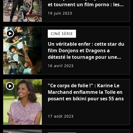
et tournent un film porno : les
premières images du tournage
19 juin 2023
(exclu)
player2
CINÉ SÉRIE
Un véritable enfer : cette star du
film Donjons et Dragons a
détesté le tournage pour une
raison très spéciale
16 avril 2023
player2
"Ce corps de folie !" : Karine Le
Marchand enflamme la Toile en
posant en bikini pour ses 55 ans
17 août 2023