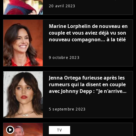
sans être super ringarde
20 avril 2023
Marine Lorphelin de nouveau en
couple et vous aviez déjà vu son
nouveau compagnon... à la télé
9 octobre 2023
Jenna Ortega furieuse après les
rumeurs qui la disent en couple
avec Johnny Depp : "Je n'arrive
même pas..."
5 septembre 2023
player2
TV