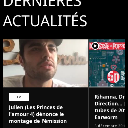
DERNIÈRES
ACTUALITÉS
player2
Rihanna, Dr
TV
Direction... 
Julien (Les Princes de
tubes de 201
l'amour 4) dénonce le
Earworm
montage de l'émission
3 décembre 2015