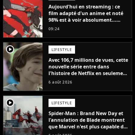
Aujourd'hui en streaming : ce
film adapté d'un anime et noté
98% est à voir absolument...
sinon vous ne comprendrez plus
09:24
la série
player2
LIFESTYLE
Avec 106,7 millions de vues, cette
nouvelle série entre dans
l'histoire de Netflix en seulement
48 jours
6 août 2026
player2
LIFESTYLE
Spider-Man : Brand New Day et
l'annulation de Blade montrent
que Marvel n'est plus capable de
faire quoi que ce soit de simple