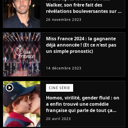
Walker, son frère fait des
révélations bouleversantes sur la
réaction des acteurs de Fast and
26 novembre 2023
Furious
Miss France 2024 : la gagnante
déjà annoncée ! (Et ce n'est pas
un simple pronostic)
14 décembre 2023
player2
CINÉ SÉRIE
Homos, virilité, gender fluid : on
a enfin trouvé une comédie
française qui parle de tout ça
sans être super ringarde
20 avril 2023