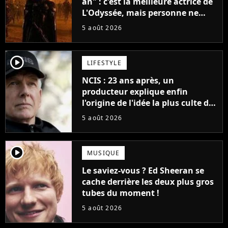
an" : c'est la meilleure actrice de
L'Odyssée, mais personne ne
veut lui donner de rôle au
5 août 2026
cinéma
player2
LIFESTYLE
NCIS : 23 ans après, un
producteur explique enfin
l'origine de l'idée la plus culte de
la série (et on ne parle pas du
5 août 2026
bateau)
player2
MUSIQUE
Le saviez-vous ? Ed Sheeran se
cache derrière les deux plus gros
tubes du moment !
5 août 2026