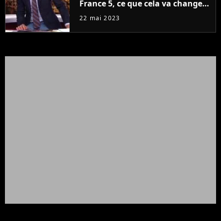
France 5, ce que cela va changer
à la rentrée
22 mai 2023