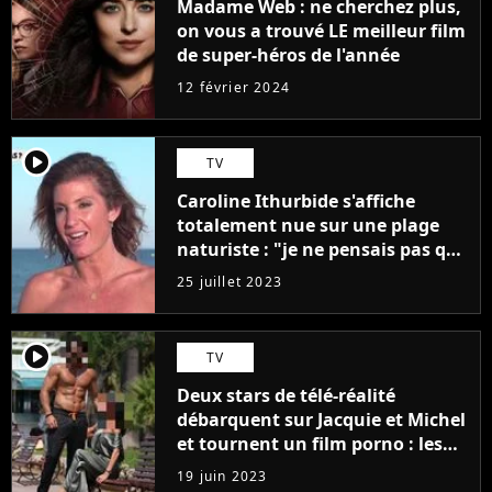
Madame Web : ne cherchez plus,
on vous a trouvé LE meilleur film
de super-héros de l'année
12 février 2024
player2
TV
Caroline Ithurbide s'affiche
totalement nue sur une plage
naturiste : "je ne pensais pas que
j'arriverais à le faire..."
25 juillet 2023
player2
TV
Deux stars de télé-réalité
débarquent sur Jacquie et Michel
et tournent un film porno : les
premières images du tournage
19 juin 2023