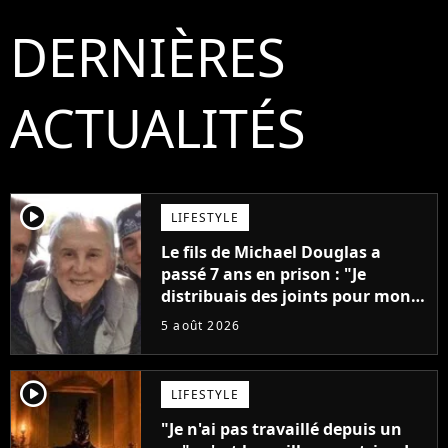
DERNIÈRES
ACTUALITÉS
player2
LIFESTYLE
Le fils de Michael Douglas a
passé 7 ans en prison : "Je
distribuais des joints pour mon
père"
5 août 2026
player2
LIFESTYLE
"Je n'ai pas travaillé depuis un