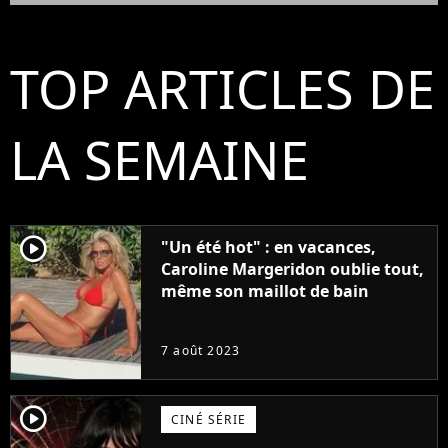
TOP ARTICLES DE
LA SEMAINE
player2
"Un été hot" : en vacances,
Caroline Margeridon oublie tout,
même son maillot de bain
7 août 2023
player2
CINÉ SÉRIE