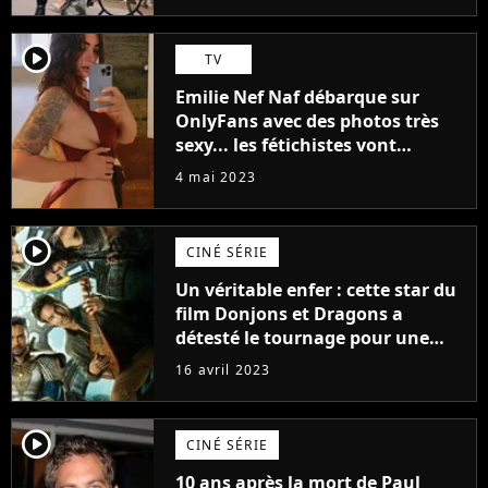
(exclu)
player2
TV
Emilie Nef Naf débarque sur
OnlyFans avec des photos très
sexy... les fétichistes vont
prendre leur pied !
4 mai 2023
player2
CINÉ SÉRIE
Un véritable enfer : cette star du
film Donjons et Dragons a
détesté le tournage pour une
raison très spéciale
16 avril 2023
player2
CINÉ SÉRIE
10 ans après la mort de Paul