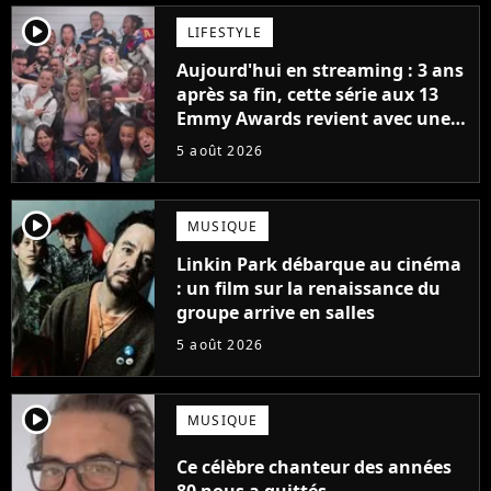
player2
LIFESTYLE
Aujourd'hui en streaming : 3 ans
après sa fin, cette série aux 13
Emmy Awards revient avec une
suite... totalement différente
5 août 2026
player2
MUSIQUE
Linkin Park débarque au cinéma
: un film sur la renaissance du
groupe arrive en salles
5 août 2026
player2
MUSIQUE
Ce célèbre chanteur des années
80 nous a quittés