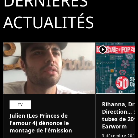
DERNIÈRES
ACTUALITÉS
player2
Rihanna, Dr
TV
Direction... 
Julien (Les Princes de
tubes de 201
l'amour 4) dénonce le
Earworm
montage de l'émission
3 décembre 2015