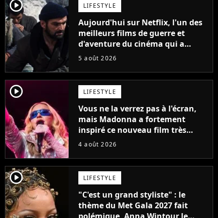
player2
LIFESTYLE
Aujourd'hui sur Netflix, l'un des
meilleurs films de guerre et
d'aventure du cinéma qui a
connu un succès retentissant à
5 août 2026
son époque
player2
LIFESTYLE
Vous ne la verrez pas à l'écran,
mais Madonna a fortement
inspiré ce nouveau film très
attendu
4 août 2026
player2
LIFESTYLE
"C'est un grand styliste" : le
thème du Met Gala 2027 fait
polémique, Anna Wintour le