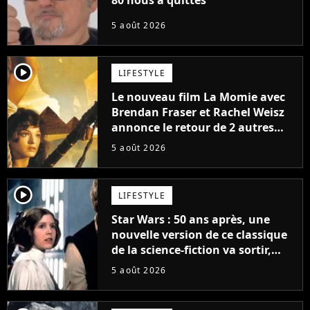
5 août 2026
player2
LIFESTYLE
Le nouveau film La Momie avec
Brendan Fraser et Rachel Weisz
annonce le retour de 2 autres
personnages emblématiques de
5 août 2026
la saga
player2
LIFESTYLE
Star Wars : 50 ans après, une
nouvelle version de ce classique
de la science-fiction va sortir,
mais on ne la verra jamais en
5 août 2026
France