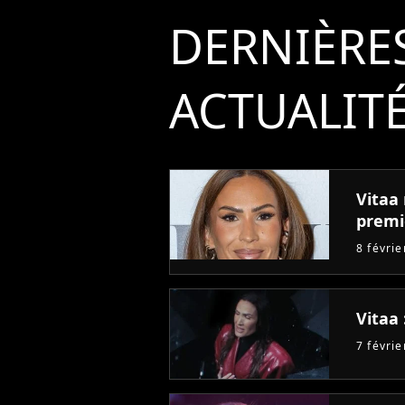
DERNIÈRE
ACTUALIT
Vitaa 
premi
8 févri
Vitaa 
7 févri