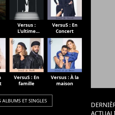
Versus :
VersuS : En
L’ultime
Concert
chapitre
n
VersuS : En
Versus : À la
t
famille
maison
S ALBUMS ET SINGLES
DERNIÈ
ACTUAL