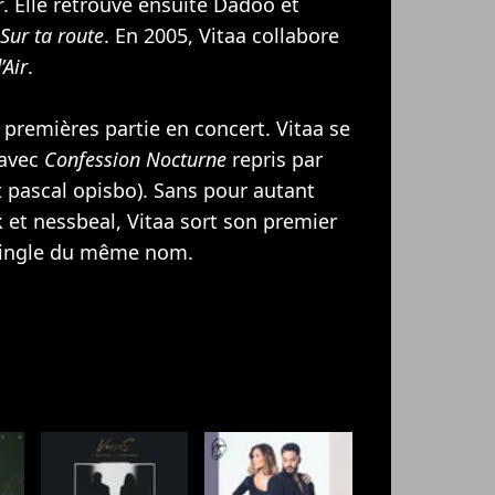
r
. Elle retrouve ensuite Dadoo et
Sur ta route
. En 2005, Vitaa collabore
’Air
.
 premières partie en concert. Vitaa se
 avec
Confession Nocturne
repris par
 pascal opisbo). Sans pour autant
k
et nessbeal, Vitaa sort son premier
single du même nom.