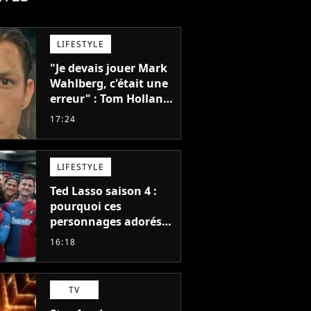
LIFESTYLE
"Je devais jouer Mark
Wahlberg, c'était une
erreur" : Tom Holland,
la star de Spider-Man,
17:24
ne referait pas ce
blockbuster
LIFESTYLE
Ted Lasso saison 4 :
pourquoi ces
personnages adorés
des fans ne sont pas
16:18
dans la suite ?
TV