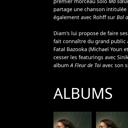
premier morceau solo
Ma sœu
partage une chanson intitulée
également avec
Rohff
sur
Bol d
Diam's lui propose de faire ses
fait connaître du grand public
Fatal Bazooka
(
Michael Youn
et
cesser les featurings avec
Sini
album
A Fleur de Toi
avec son 
ALBUMS