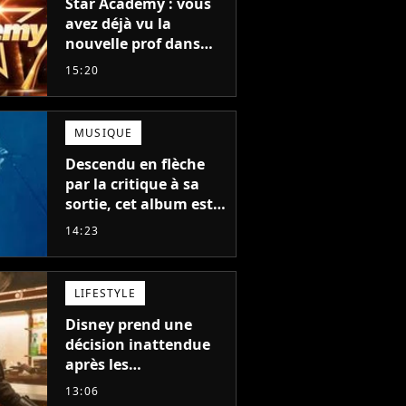
Star Academy : vous
avez déjà vu la
nouvelle prof dans
The Voice et aux
15:20
Enfoirés
MUSIQUE
Descendu en flèche
par la critique à sa
sortie, cet album est
en train de devenir le
14:23
plus populaire de son
auteur
LIFESTYLE
Disney prend une
décision inattendue
après les
"performances
13:06
mitigées" de Vaiana