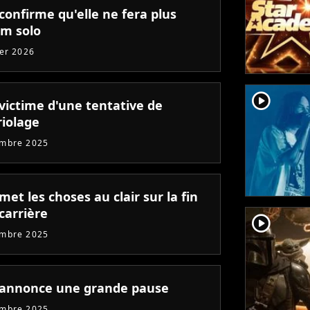
confirme qu'elle ne fera plus
um solo
ier 2026
player2
 victime d'une tentative de
iolage
embre 2025
met les choses au clair sur la fin
carrière
player2
embre 2025
 annonce une grande pause
embre 2025