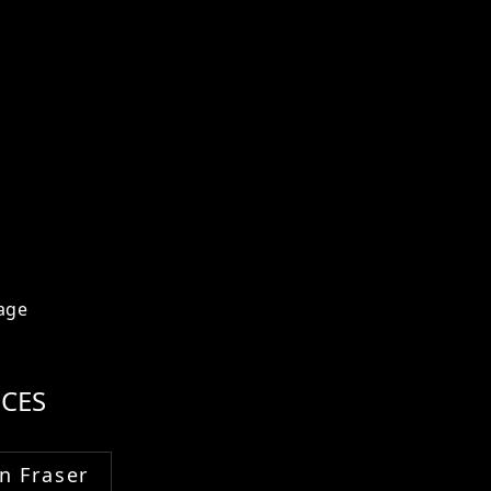
age
CES
n Fraser