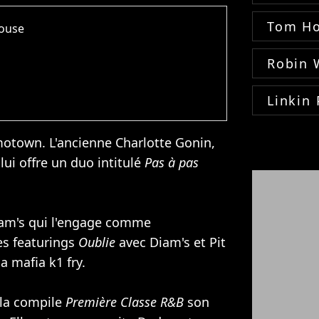
Tom Ho
house
Robin 
Linkin 
 motown. L'ancienne Charlotte Gonin,
lui offre un duo intitulé
Pas à pas
am's
qui l'engage comme
les featurings
Oublie
avec Diam's et Pit
a mafia k1 fry.
 la compile
Première Classe R&B
son