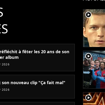
S
player2
ÉS
réfléchit à fêter les 20 ans de son
player2
er album
er 2026
: son nouveau clip "Ça fait mal"
er 2026
player2