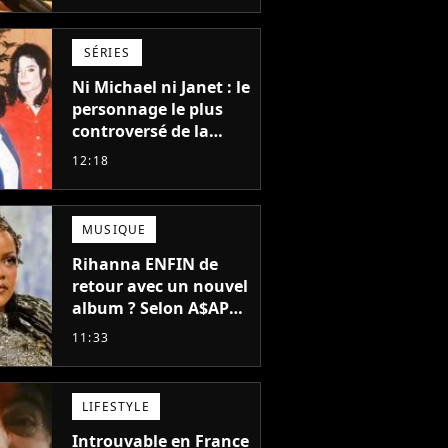
et The Mandalorian &
Grogu au box-office
SÉRIES
Ni Michael ni Janet : le
personnage le plus
controversé de la
famille Jackson va
12:18
avoir le droit à sa
propre série
MUSIQUE
Rihanna ENFIN de
retour avec un nouvel
album ? Selon A$AP
Rocky, "c'est du
11:33
sérieux"
LIFESTYLE
Introuvable en France