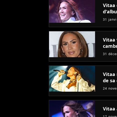
Vitaa 
d'alb
31 janv
Vitaa
cambr
31 déc
Vitaa 
de sa 
24 nov
Vitaa
17 nov