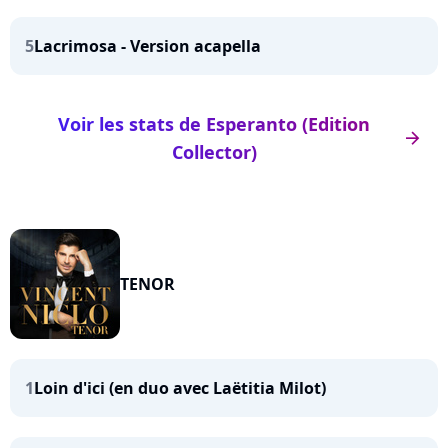
5
Lacrimosa - Version acapella
Voir les stats de Esperanto (Edition
arrow_right
Collector)
TENOR
1
Loin d'ici (en duo avec Laëtitia Milot)