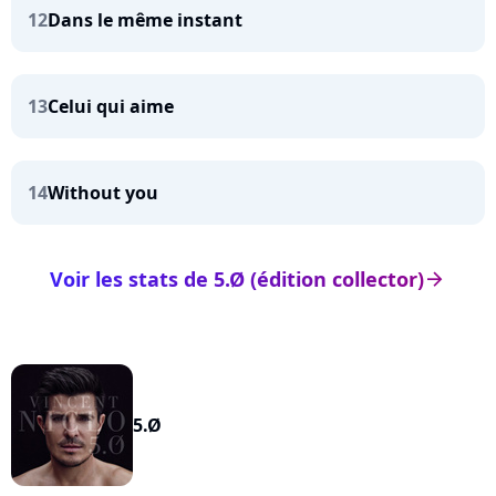
12
Dans le même instant
13
Celui qui aime
14
Without you
Voir les stats de 5.Ø (édition collector)
arrow_right
5.Ø