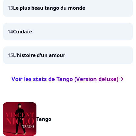
13
Le plus beau tango du monde
14
Cuidate
15
L'histoire d'un amour
Voir les stats de Tango (Version deluxe)
arrow_right
Tango