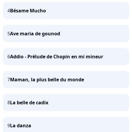
4
Bésame Mucho
5
Ave maria de gounod
6
Addio - Prélude de Chopin en mi mineur
7
Maman, la plus belle du monde
8
La belle de cadix
9
La danza