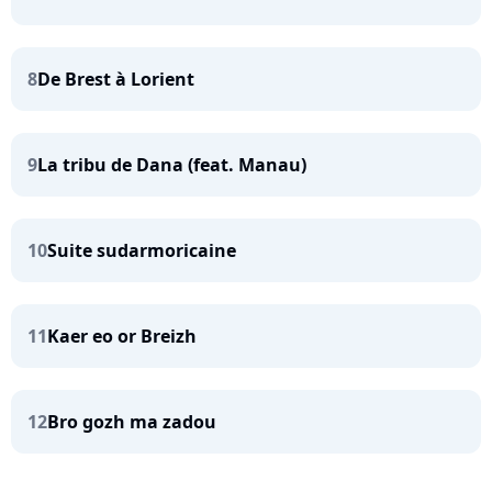
8
De Brest à Lorient
9
La tribu de Dana (feat. Manau)
10
Suite sudarmoricaine
11
Kaer eo or Breizh
12
Bro gozh ma zadou