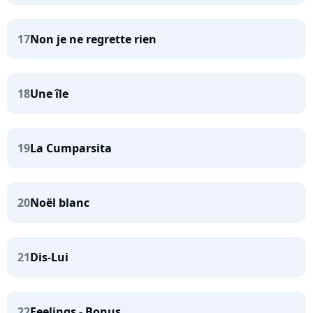
17
Non je ne regrette rien
18
Une île
19
La Cumparsita
20
Noël blanc
21
Dis-Lui
22
Feelings - Bonus