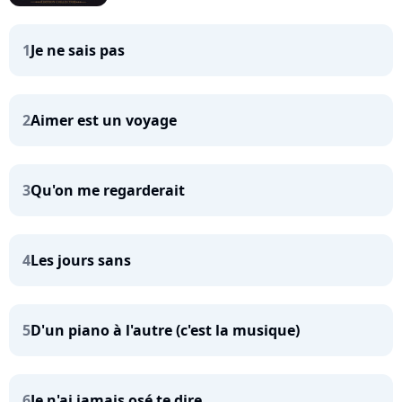
1
Je ne sais pas
2
Aimer est un voyage
3
Qu'on me regarderait
4
Les jours sans
5
D'un piano à l'autre (c'est la musique)
6
Je n'ai jamais osé te dire