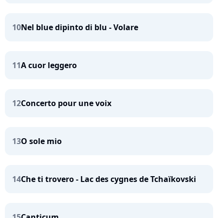
10
Nel blue dipinto di blu - Volare
11
A cuor leggero
12
Concerto pour une voix
13
O sole mio
14
Che ti trovero - Lac des cygnes de Tchaïkovski
15
Canticum