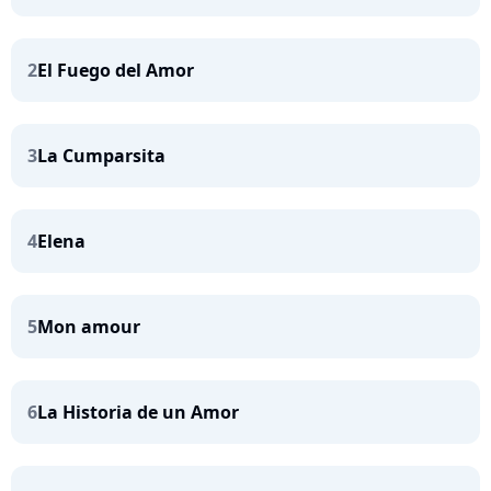
2
El Fuego del Amor
3
La Cumparsita
4
Elena
5
Mon amour
6
La Historia de un Amor