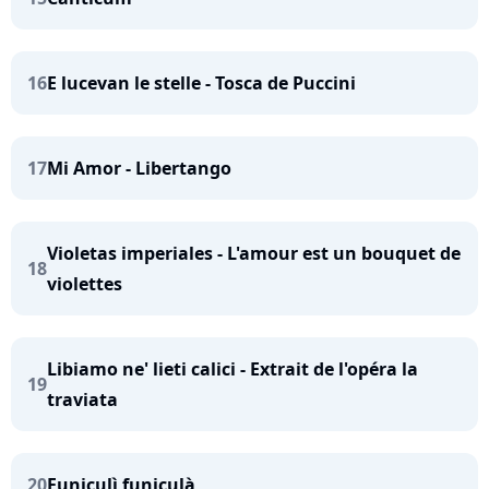
16
E lucevan le stelle - Tosca de Puccini
17
Mi Amor - Libertango
Violetas imperiales - L'amour est un bouquet de
18
violettes
Libiamo ne' lieti calici - Extrait de l'opéra la
19
traviata
20
Funiculì funiculà