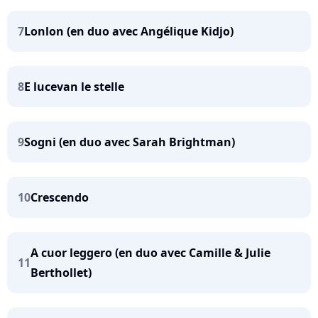
7
Lonlon (en duo avec Angélique Kidjo)
8
E lucevan le stelle
9
Sogni (en duo avec Sarah Brightman)
10
Crescendo
A cuor leggero (en duo avec Camille & Julie
11
Berthollet)