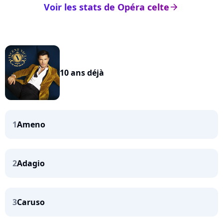
Voir les stats de Opéra celte
arrow_right
10 ans déjà
1
Ameno
2
Adagio
3
Caruso