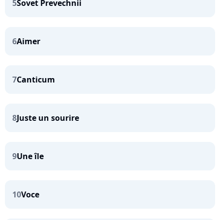
5
Sovet Prevechnii
6
Aimer
7
Canticum
8
Juste un sourire
9
Une île
10
Voce