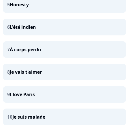
5
Honesty
6
L'été indien
7
À corps perdu
8
Je vais t'aimer
9
I love Paris
10
Je suis malade