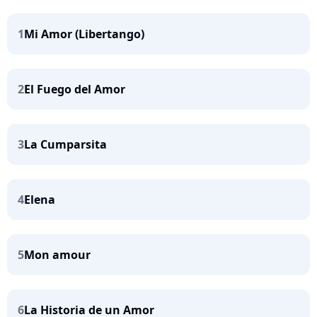
1
Mi Amor (Libertango)
2
El Fuego del Amor
3
La Cumparsita
4
Elena
5
Mon amour
6
La Historia de un Amor