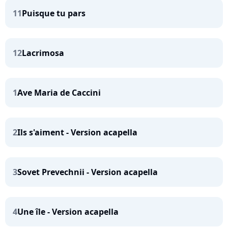
11
Puisque tu pars
12
Lacrimosa
1
Ave Maria de Caccini
2
Ils s'aiment - Version acapella
3
Sovet Prevechnii - Version acapella
4
Une île - Version acapella