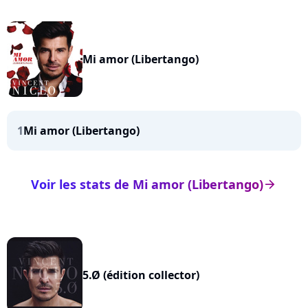
Mi amor (Libertango)
1
Mi amor (Libertango)
Voir les stats de Mi amor (Libertango)
arrow_right
5.Ø (édition collector)