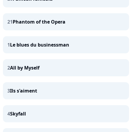
21
Phantom of the Opera
1
Le blues du businessman
2
All by Myself
3
Ils s'aiment
4
Skyfall