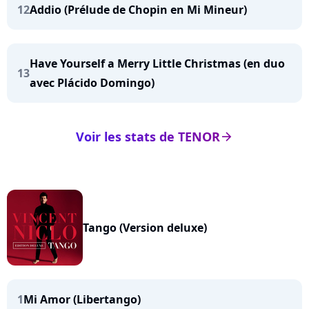
12
Addio (Prélude de Chopin en Mi Mineur)
Have Yourself a Merry Little Christmas (en duo
13
avec Plácido Domingo)
Voir les stats de TENOR
arrow_right
Tango (Version deluxe)
1
Mi Amor (Libertango)