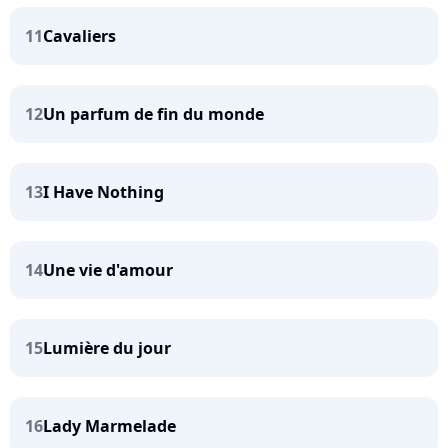
11
Cavaliers
12
Un parfum de fin du monde
13
I Have Nothing
14
Une vie d'amour
15
Lumière du jour
16
Lady Marmelade