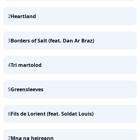
2
Heartland
3
Borders of Salt (feat. Dan Ar Braz)
4
Tri martolod
5
Greensleeves
6
Fils de Lorient (feat. Soldat Louis)
7
Mna na heireann