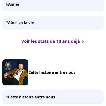
6
Aimer
7
Ainsi va la vie
Voir les stats de 10 ans déjà
arrow_right
Cette histoire entre nous
1
Cette histoire entre nous