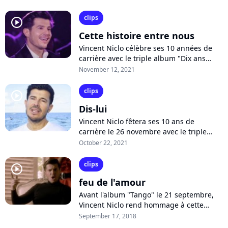
"un peu plus régional", le chanteur...
clips
player2
Cette histoire entre nous
Vincent Niclo célèbre ses 10 années de
carrière avec le triple album "Dix ans
déjà", attendu le 26 novembre. Après
November 12, 2021
avoir proposé une reprise du titre...
clips
player2
Dis-lui
Vincent Niclo fêtera ses 10 ans de
carrière le 26 novembre avec le triple
album "Dix ans déjà". On y retrouvera
October 22, 2021
notamment une reprise du tube "Dis-
lui"...
clips
player2
feu de l'amour
Avant l'album "Tango" le 21 septembre,
Vincent Niclo rend hommage à cette
danse avec le single "El Fuego del Amor".
September 17, 2018
Plus sensuel que jamais, le ténor...