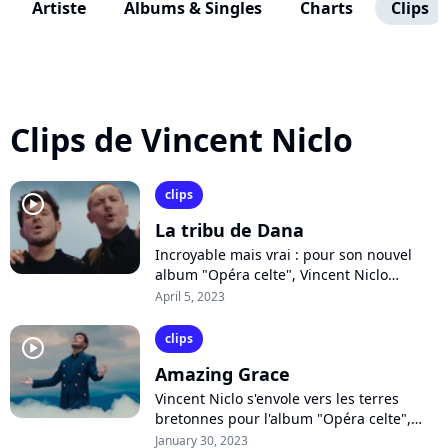
Artiste
Albums & Singles
Charts
Clips
Clips de Vincent Niclo
clips
player2
La tribu de Dana
Incroyable mais vrai : pour son nouvel
album "Opéra celte", Vincent Niclo
reprend le tube mythique "La tribu de
April 5, 2023
Dana". Pour l'occasion, le ténor fait...
clips
player2
Amazing Grace
Vincent Niclo s'envole vers les terres
bretonnes pour l'album "Opéra celte",
prévu le 31 mars. Dans ce disque-concept
January 30, 2023