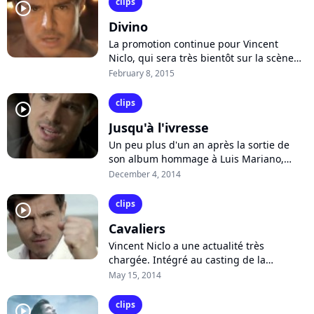
clips
player2
Divino
La promotion continue pour Vincent
Niclo, qui sera très bientôt sur la scène
de l'Olympia pour défendre son nouvel
February 8, 2015
album "Ce que je suis". Le ténor
parisien...
clips
player2
Jusqu'à l'ivresse
Un peu plus d'un an après la sortie de
son album hommage à Luis Mariano,
"Luis", Vincent Niclo annonce la sortie
December 4, 2014
prochaine d'un nouvel opus, pour la
première...
clips
player2
Cavaliers
Vincent Niclo a une actualité très
chargée. Intégré au casting de la
comédie musicale "Le Belle et la Bête", le
May 15, 2014
chanteur s'apprête à partir en tournée...
clips
player2