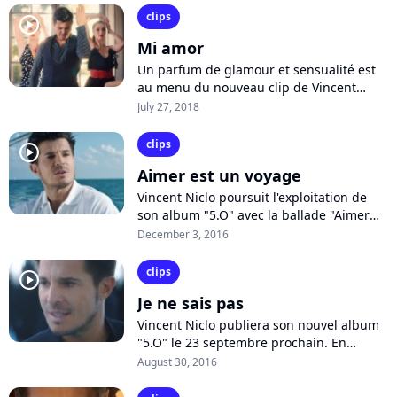
clips
player2
Mi amor
Un parfum de glamour et sensualité est
au menu du nouveau clip de Vincent
Niclo, "Mi amor (Libertango)", chargé
July 27, 2018
d'annoncer l'arrivée pour le 21
septembre...
clips
player2
Aimer est un voyage
Vincent Niclo poursuit l'exploitation de
son album "5.O" avec la ballade "Aimer
est un voyage", réalisée par Pascal
December 3, 2016
Obispo et Pierre Jaconelli. Découvrez...
clips
player2
Je ne sais pas
Vincent Niclo publiera son nouvel album
"5.O" le 23 septembre prochain. En
attendant, le crooner dévoile le premier
August 30, 2016
extrait "Je ne sais pas", composé...