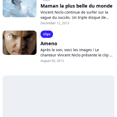
Maman la plus belle du monde
Vincent Niclo continue de surfer sur la
vague du succès. Un triple disque de
platine en poche pour son dernier album
December 12, 2013
"Opéra rouge", le ténor vient de...
clips
player2
Ameno
Après le son, voici les images ! Le
chanteur Vincent Niclo présente le clip de
son nouveau single "Ameno" enregistré
August 30, 2012
avec les Chœurs de l'Armée Rouge....