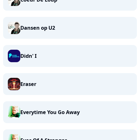
Dansen op U2
Didn' I
Eraser
Everytime You Go Away