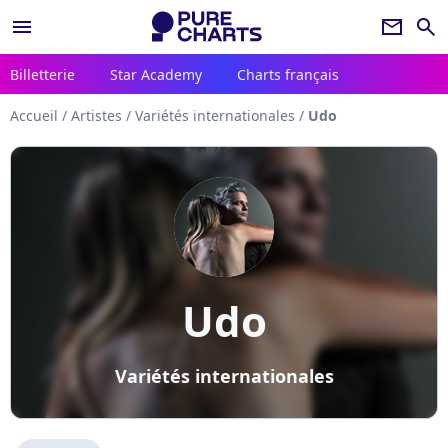
menu
newsletter
search
Billetterie
Star Academy
Charts français
Accueil
/
Artistes
/
Variétés internationales
/
Udo
Udo
Variétés internationales