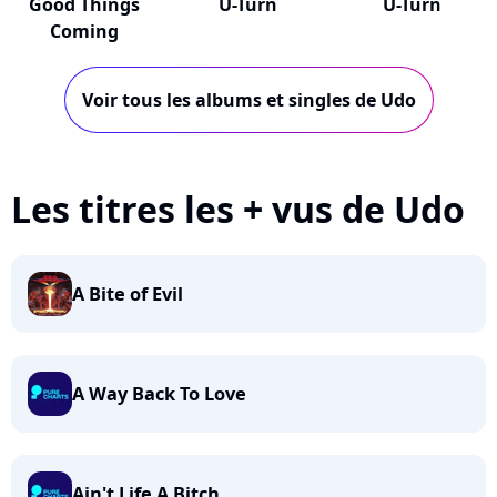
Good Things
U-Turn
U-Turn
Coming
Voir tous les albums et singles de Udo
Les titres les + vus de Udo
A Bite of Evil
A Way Back To Love
Ain't Life A Bitch