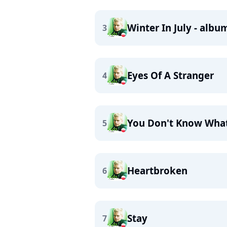
Winter In July - albu
3
Eyes Of A Stranger
4
You Don't Know What
5
Heartbroken
6
Stay
7