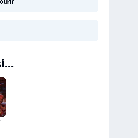
ourir
...
y