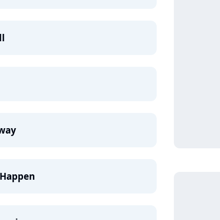
ll
Away
t Happen