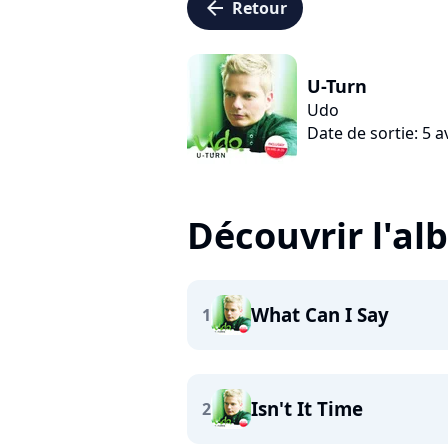
arrow_left
Retour
U-Turn
Udo
Date de sortie: 5 a
Découvrir l'a
What Can I Say
1
Isn't It Time
2