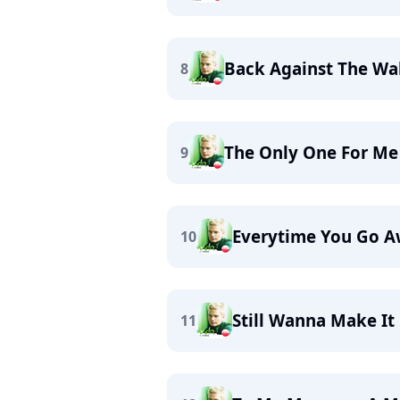
Back Against The Wa
8
The Only One For Me
9
Everytime You Go 
10
Still Wanna Make I
11