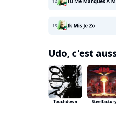
Tu Me Manques A M
12
Ik Mis Je Zo
13
Udo, c'est aussi
Touchdown
Steelfactor