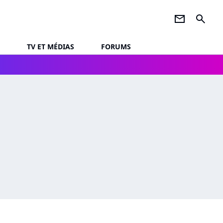
newsletter
search
TV ET MÉDIAS
FORUMS