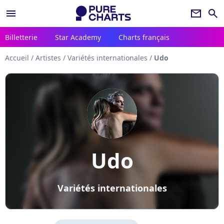
menu
newsletter
search
Billetterie
Star Academy
Charts français
Accueil
/
Artistes
/
Variétés internationales
/
Udo
Udo
Variétés internationales