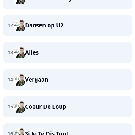
Dansen op U2
12
Alles
13
Vergaan
14
Coeur De Loup
15
Si Je Te Dis Tout
16