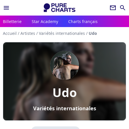
menu
newsletter
search
Billetterie
Star Academy
Charts français
Accueil
/
Artistes
/
Variétés internationales
/
Udo
Udo
Variétés internationales