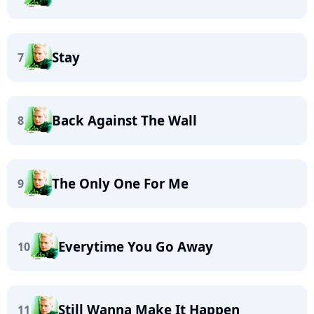
Stay
7
Back Against The Wall
8
The Only One For Me
9
Everytime You Go Away
10
Still Wanna Make It Happen
11