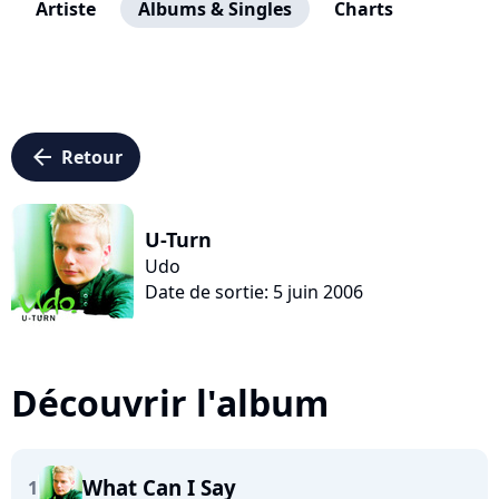
Artiste
Albums & Singles
Charts
arrow_left
Retour
U-Turn
Udo
Date de sortie: 5 juin 2006
Découvrir l'album
What Can I Say
1