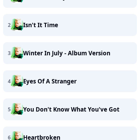
Isn't It Time
2
Winter In July - Album Version
3
Eyes Of A Stranger
4
You Don't Know What You've Got
5
Heartbroken
6