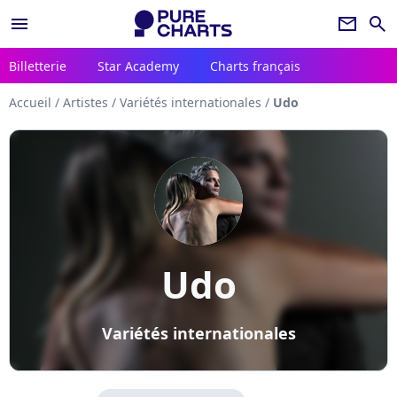
menu
newsletter
search
Billetterie
Star Academy
Charts français
Accueil
/
Artistes
/
Variétés internationales
/
Udo
Udo
Variétés internationales