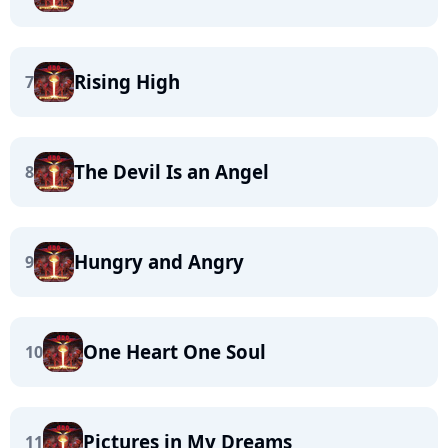
Rising High
7
The Devil Is an Angel
8
Hungry and Angry
9
One Heart One Soul
10
Pictures in My Dreams
11