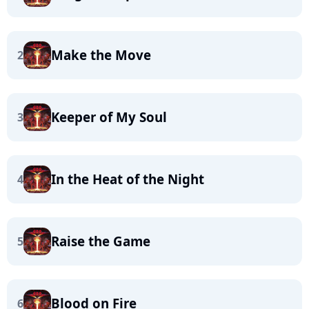
Make the Move
2
Keeper of My Soul
3
In the Heat of the Night
4
Raise the Game
5
Blood on Fire
6