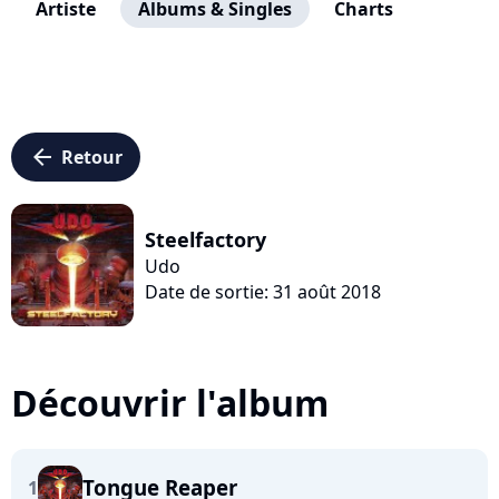
Artiste
Albums & Singles
Charts
arrow_left
Retour
Steelfactory
Udo
Date de sortie: 31 août 2018
Découvrir l'album
Tongue Reaper
1