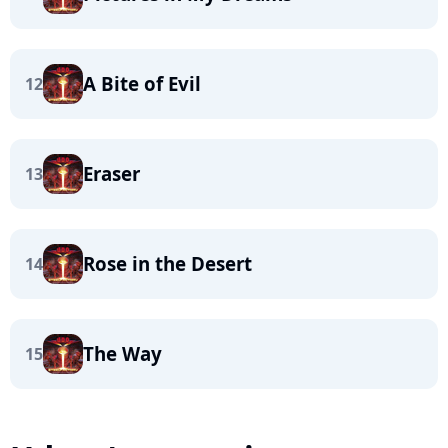
A Bite of Evil
12
Eraser
13
Rose in the Desert
14
The Way
15