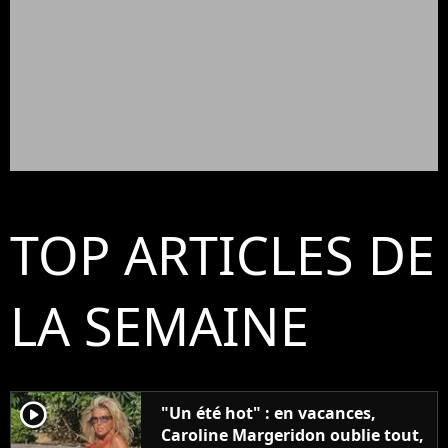
TOP ARTICLES DE
LA SEMAINE
player2
"Un été hot" : en vacances,
Caroline Margeridon oublie tout,