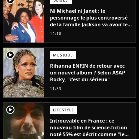
SÉRIES
Ni Michael ni Janet : le
personnage le plus controversé
de la famille Jackson va avoir le
droit à sa propre série
12:18
player2
MUSIQUE
Rihanna ENFIN de retour avec
un nouvel album ? Selon A$AP
Rocky, "c'est du sérieux"
11:33
player2
LIFESTYLE
Introuvable en France : ce
nouveau film de science-fiction
noté 55% est décrit comme "le