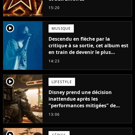
15:20
player2
MUSIQUE
Descendu en flèche par la
critique à sa sortie, cet album est
en train de devenir le plus
populaire de son auteur
14:23
player2
LIFESTYLE
Disney prend une décision
inattendue après les
"performances mitigées" de
Vaiana et The Mandalorian &
13:06
Grogu au box-office
player2