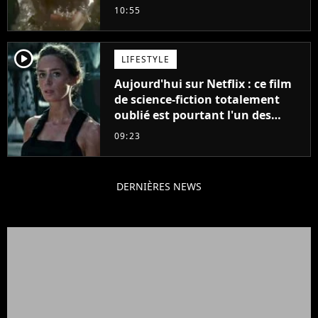
plus stupide de l'année"
10:55
player2
LIFESTYLE
Aujourd'hui sur Netflix : ce film
de science-fiction totalement
oublié est pourtant l'un des
meilleurs des années 2010
09:23
DERNIÈRES NEWS