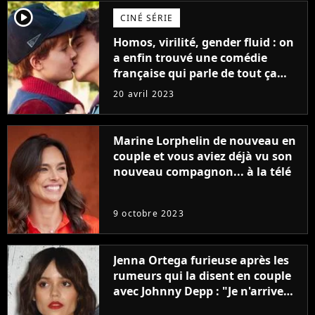
player2
CINÉ SÉRIE
Homos, virilité, gender fluid : on
a enfin trouvé une comédie
française qui parle de tout ça
sans être super ringarde
20 avril 2023
Marine Lorphelin de nouveau en
couple et vous aviez déjà vu son
nouveau compagnon... à la télé
9 octobre 2023
Jenna Ortega furieuse après les
rumeurs qui la disent en couple
avec Johnny Depp : "Je n'arrive
même pas..."