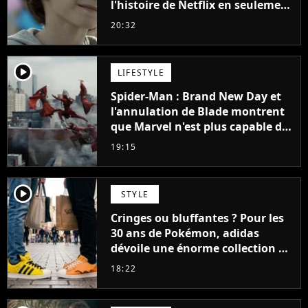
l'histoire de Netflix en seulement
48 jours
20:32
player2
LIFESTYLE
Spider-Man : Brand New Day et
l'annulation de Blade montrent
que Marvel n'est plus capable de
faire quoi que ce soit de simple
19:15
player2
STYLE
Cringes ou bluffantes ? Pour les
30 ans de Pokémon, adidas
dévoile une énorme collection de
sneakers et je ne sais pas quoi en
18:22
penser