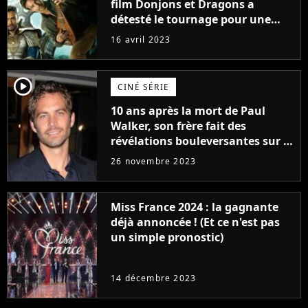
film Donjons et Dragons a
détesté le tournage pour une
raison très spéciale
16 avril 2023
player2
CINÉ SÉRIE
10 ans après la mort de Paul
Walker, son frère fait des
révélations bouleversantes sur la
réaction des acteurs de Fast and
26 novembre 2023
Furious
Miss France 2024 : la gagnante
déjà annoncée ! (Et ce n'est pas
un simple pronostic)
14 décembre 2023