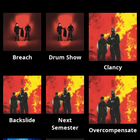
Breach
Drum Show
Clancy
Backslide
Next
Semester
Overcompensate