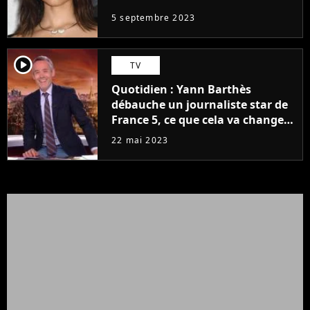
5 septembre 2023
player2
TV
Quotidien : Yann Barthès
débauche un journaliste star de
France 5, ce que cela va changer
à la rentrée
22 mai 2023