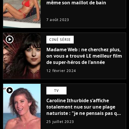
même son maillot de bain
7 août 2023
player2
CINÉ SÉRIE
Madame Web : ne cherchez plus,
on vous a trouvé LE meilleur film
de super-héros de l'année
12 février 2024
player2
TV
Caroline Ithurbide s'affiche
totalement nue sur une plage
naturiste : "je ne pensais pas que
j'arriverais à le faire..."
25 juillet 2023