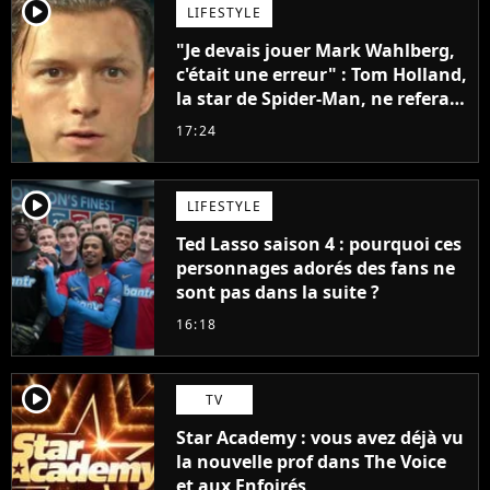
player2
LIFESTYLE
"Je devais jouer Mark Wahlberg,
c'était une erreur" : Tom Holland,
la star de Spider-Man, ne referait
pas ce blockbuster
17:24
player2
LIFESTYLE
Ted Lasso saison 4 : pourquoi ces
personnages adorés des fans ne
sont pas dans la suite ?
16:18
player2
TV
Star Academy : vous avez déjà vu
la nouvelle prof dans The Voice
et aux Enfoirés