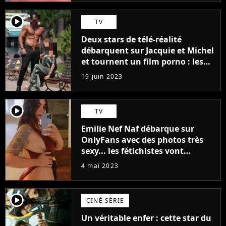
player2
TV
Deux stars de télé-réalité
débarquent sur Jacquie et Michel
et tournent un film porno : les
premières images du tournage
19 juin 2023
(exclu)
player2
TV
Emilie Nef Naf débarque sur
OnlyFans avec des photos très
sexy... les fétichistes vont
prendre leur pied !
4 mai 2023
player2
CINÉ SÉRIE
Un véritable enfer : cette star du