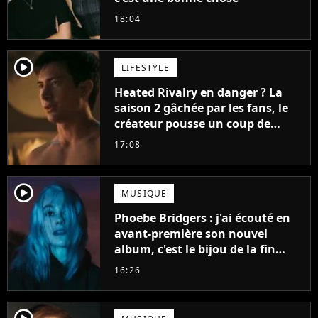
18:04
player2
LIFESTYLE
Heated Rivalry en danger ? La
saison 2 gâchée par les fans, le
créateur pousse un coup de
gueule
17:08
player2
MUSIQUE
Phoebe Bridgers : j'ai écouté en
avant-première son nouvel
album, c'est le bijou de la fin
d'été
16:26
player2