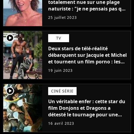
totalement nue sur une plage
naturiste : "je ne pensais pas que
j'arriverais à le faire..."
25 juillet 2023
player2
TV
Deux stars de télé-réalité
débarquent sur Jacquie et Michel
et tournent un film porno : les
premières images du tournage
19 juin 2023
(exclu)
player2
CINÉ SÉRIE
Un véritable enfer : cette star du
film Donjons et Dragons a
détesté le tournage pour une
raison très spéciale
16 avril 2023