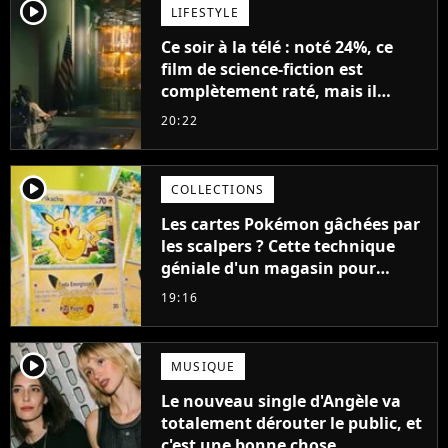
player2
LIFESTYLE
Ce soir à la télé : noté 24%, ce
film de science-fiction est
complètement raté, mais il
aurait pu être encore pire à
20:22
cause de son acteur
player2
COLLECTIONS
Les cartes Pokémon gâchées par
les scalpers ? Cette technique
géniale d'un magasin pour
ruiner les revendeurs
19:16
player2
MUSIQUE
Le nouveau single d'Angèle va
totalement dérouter le public, et
c'est une bonne chose