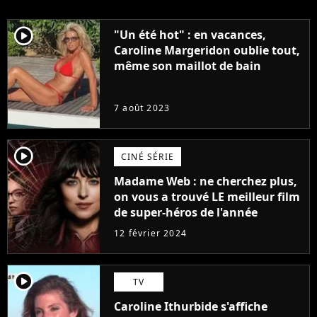
player2
"Un été hot" : en vacances,
Caroline Margeridon oublie tout,
même son maillot de bain
7 août 2023
player2
CINÉ SÉRIE
Madame Web : ne cherchez plus,
on vous a trouvé LE meilleur film
de super-héros de l'année
12 février 2024
player2
TV
Caroline Ithurbide s'affiche