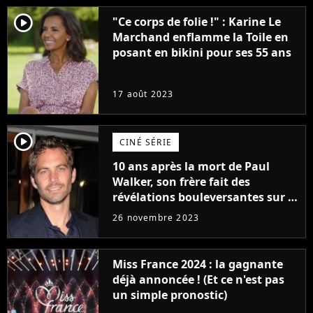
player2
"Ce corps de folie !" : Karine Le
Marchand enflamme la Toile en
posant en bikini pour ses 55 ans
17 août 2023
player2
CINÉ SÉRIE
10 ans après la mort de Paul
Walker, son frère fait des
révélations bouleversantes sur la
réaction des acteurs de Fast and
26 novembre 2023
Furious
Miss France 2024 : la gagnante
déjà annoncée ! (Et ce n'est pas
un simple pronostic)