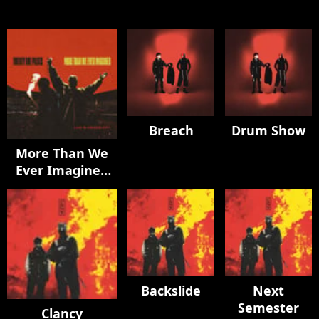
Breach
Drum Show
More Than We
Ever Imagined
(Live in Mexico
City)
Backslide
Next
Semester
Clancy