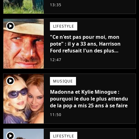
13:35
player2
LIFESTYLE
"Ce n'est pas pour moi, mon
pote" : il y a 33 ans, Harrison
Ford refusait l'un des plus
grands succès de tous les temps
12:47
player2
MUSIQUE
Madonna et Kylie Minogue :
pourquoi le duo le plus attendu
de la pop a mis 25 ans à se faire
11:50
player2
LIFESTYLE