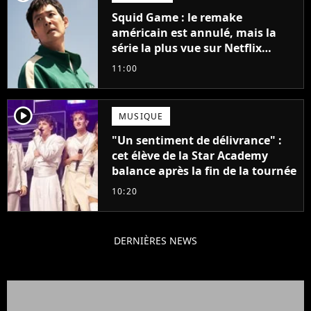
Squid Game : le remake
américain est annulé, mais la
série la plus vue sur Netflix
pourrait avoir une version
11:00
française
player2
MUSIQUE
"Un sentiment de délivrance" :
cet élève de la Star Academy
balance après la fin de la tournée
10:20
DERNIÈRES NEWS