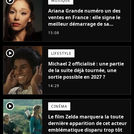
MUSIQUE
Ariana Grande numéro un des
ventes en France : elle signe le
meilleur démarrage de sa
carrière avec son album Petal
15:08
player2
LIFESTYLE
Michael 2 officialisé : une partie
de la suite déjà tournée, une
sortie possible en 2027 ?
14:29
player2
CINÉMA
Le film Zelda marquera la toute
dernière apparition de cet acteur
emblématique disparu trop tôt