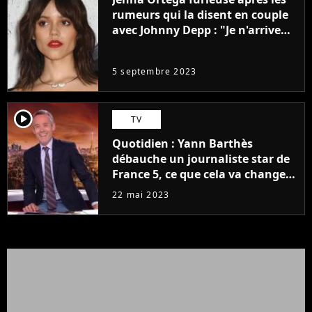
rumeurs qui la disent en couple
avec Johnny Depp : "Je n'arrive
même pas..."
5 septembre 2023
player2
TV
Quotidien : Yann Barthès
débauche un journaliste star de
France 5, ce que cela va changer
à la rentrée
22 mai 2023