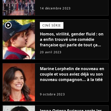
14 décembre 2023
player2
CINÉ SÉRIE
Homos, virilité, gender fluid : on
a enfin trouvé une comédie
française qui parle de tout ça
sans être super ringarde
20 avril 2023
Marine Lorphelin de nouveau en
couple et vous aviez déjà vu son
nouveau compagnon... à la télé
9 octobre 2023
Jenna Ortega furieuse après les