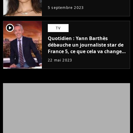
5 septembre 2023
player2
TV
Quotidien : Yann Barthès
débauche un journaliste star de
France 5, ce que cela va changer
à la rentrée
22 mai 2023