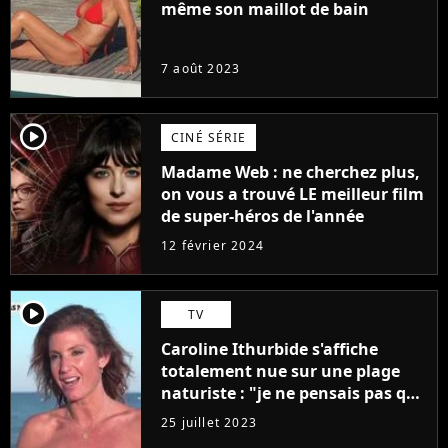
même son maillot de bain
7 août 2023
player2
CINÉ SÉRIE
Madame Web : ne cherchez plus,
on vous a trouvé LE meilleur film
de super-héros de l'année
12 février 2024
player2
TV
Caroline Ithurbide s'affiche
totalement nue sur une plage
naturiste : "je ne pensais pas que
j'arriverais à le faire..."
25 juillet 2023