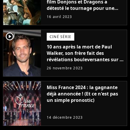
film Donjons et Dragons a
détesté le tournage pour une
raison très spéciale
16 avril 2023
player2
CINÉ SÉRIE
10 ans après la mort de Paul
Walker, son frère fait des
révélations bouleversantes sur la
réaction des acteurs de Fast and
26 novembre 2023
Furious
Miss France 2024 : la gagnante
déjà annoncée ! (Et ce n'est pas
un simple pronostic)
14 décembre 2023