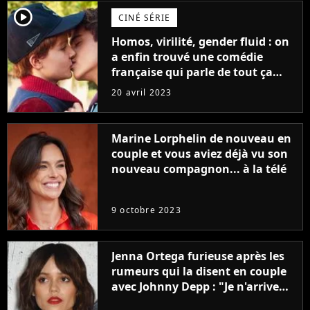
player2
CINÉ SÉRIE
Homos, virilité, gender fluid : on
a enfin trouvé une comédie
française qui parle de tout ça
sans être super ringarde
20 avril 2023
Marine Lorphelin de nouveau en
couple et vous aviez déjà vu son
nouveau compagnon... à la télé
9 octobre 2023
Jenna Ortega furieuse après les
rumeurs qui la disent en couple
avec Johnny Depp : "Je n'arrive
même pas..."