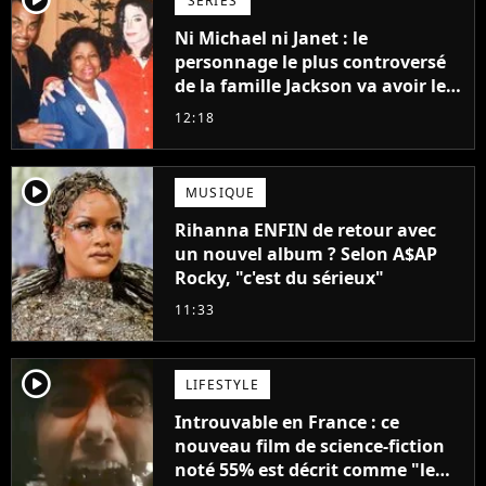
SÉRIES
Ni Michael ni Janet : le
personnage le plus controversé
de la famille Jackson va avoir le
droit à sa propre série
12:18
player2
MUSIQUE
Rihanna ENFIN de retour avec
un nouvel album ? Selon A$AP
Rocky, "c'est du sérieux"
11:33
player2
LIFESTYLE
Introuvable en France : ce
nouveau film de science-fiction
noté 55% est décrit comme "le