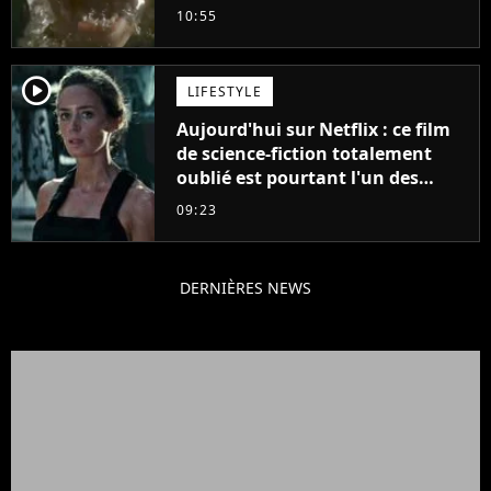
plus stupide de l'année"
10:55
player2
LIFESTYLE
Aujourd'hui sur Netflix : ce film
de science-fiction totalement
oublié est pourtant l'un des
meilleurs des années 2010
09:23
DERNIÈRES NEWS