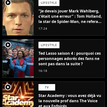
player2
LIFESTYLE
"Je devais jouer Mark Wahlberg,
c'était une erreur" : Tom Holland,
la star de Spider-Man, ne referait
pas ce blockbuster
17:24
player2
LIFESTYLE
Ted Lasso saison 4 : pourquoi ces
personnages adorés des fans ne
sont pas dans la suite ?
16:18
player2
TV
Star Academy : vous avez déjà vu
la nouvelle prof dans The Voice
et aux Enfoirés