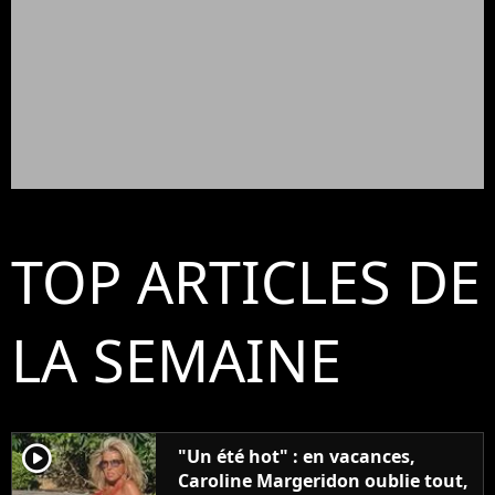
TOP ARTICLES DE
LA SEMAINE
player2
"Un été hot" : en vacances,
Caroline Margeridon oublie tout,