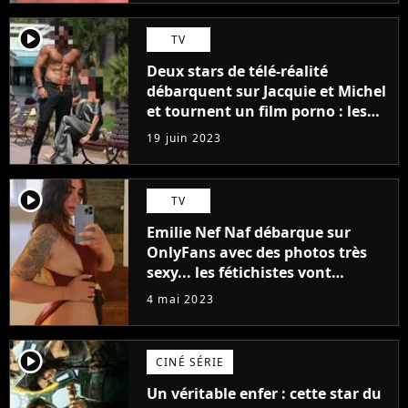
player2
TV
Deux stars de télé-réalité
débarquent sur Jacquie et Michel
et tournent un film porno : les
premières images du tournage
19 juin 2023
(exclu)
player2
TV
Emilie Nef Naf débarque sur
OnlyFans avec des photos très
sexy... les fétichistes vont
prendre leur pied !
4 mai 2023
player2
CINÉ SÉRIE
Un véritable enfer : cette star du