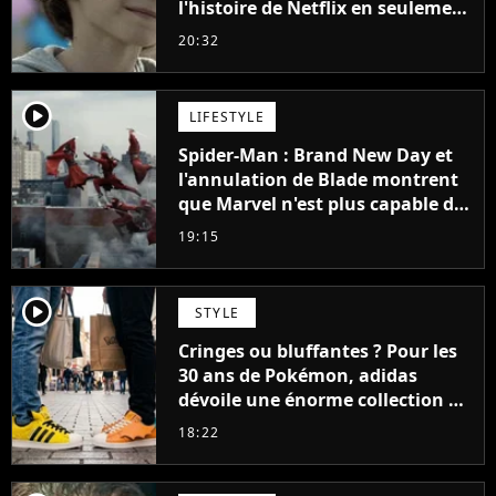
l'histoire de Netflix en seulement
48 jours
20:32
player2
LIFESTYLE
Spider-Man : Brand New Day et
l'annulation de Blade montrent
que Marvel n'est plus capable de
faire quoi que ce soit de simple
19:15
player2
STYLE
Cringes ou bluffantes ? Pour les
30 ans de Pokémon, adidas
dévoile une énorme collection de
sneakers et je ne sais pas quoi en
18:22
penser