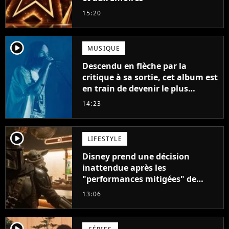
15:20
player2
MUSIQUE
Descendu en flèche par la
critique à sa sortie, cet album est
en train de devenir le plus
populaire de son auteur
14:23
player2
LIFESTYLE
Disney prend une décision
inattendue après les
"performances mitigées" de
Vaiana et The Mandalorian &
13:06
Grogu au box-office
player2