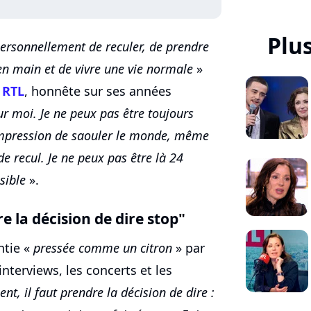
Plu
 personnellement de reculer, de prendre
en main et de vivre une vie normale
»
r
RTL
, honnête sur ses années
r moi. Je ne peux pas être toujours
'impression de saouler le monde, même
de recul. Je ne peux pas être là 24
sible
».
re la décision de dire stop"
ntie «
pressée comme un citron
» par
nterviews, les concerts et les
t, il faut prendre la décision de dire :