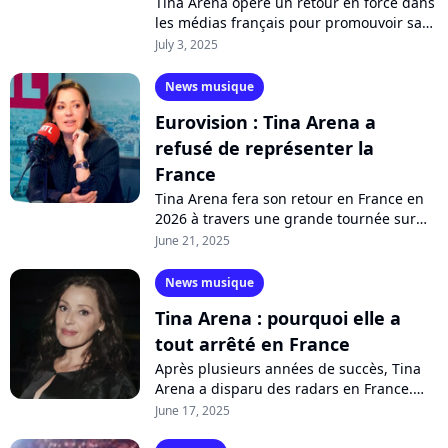
Tina Arena opère un retour en force dans
les médias français pour promouvoir sa
tournée qui aura lieu en 2026. Interrogée
July 3, 2025
sur sa carrière, la chanteuse...
News musique
Eurovision : Tina Arena a
refusé de représenter la
France
Tina Arena fera son retour en France en
2026 à travers une grande tournée sur
laquelle elle reprendra ses tubes qui ont
June 21, 2025
marqué le public. Mais pourrait-elle...
News musique
Tina Arena : pourquoi elle a
tout arrêté en France
Après plusieurs années de succès, Tina
Arena a disparu des radars en France.
Que s'est-il passé ? "J'étais pressée
June 17, 2025
comme un citron" confie la chanteuse,...