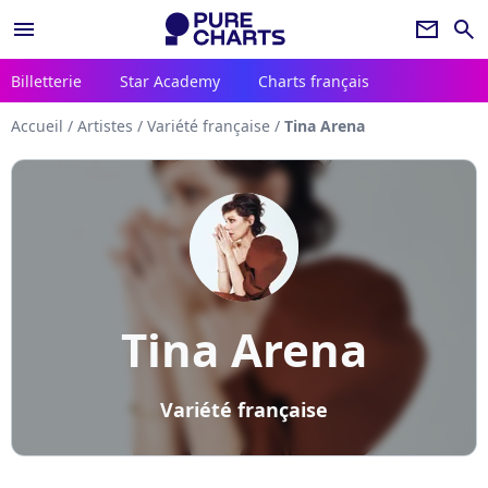
menu
newsletter
search
Billetterie
Star Academy
Charts français
Accueil
/
Artistes
/
Variété française
/
Tina Arena
Tina Arena
Variété française