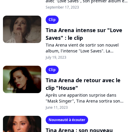
avec "Love Saves", son premier album en
cinq ans. Un disque en forme de
September 17, 2023
renaissance personnelle et artistique...
Clip
Tina Arena intense sur "Love
Saves" : le clip
Tina Arena vient de sortir son nouvel
album, l'intense "Love Saves". La
chanteuse australienne dévoile le clip du
July 19, 2023
morceau-titre, une ballade à fleur de...
Clip
Tina Arena de retour avec le
clip "House"
Après une apparition surprise dans
"Mask Singer", Tina Arena sortira son
nouvel album "Love Saves" cet été. Après
June 11, 2023
"Danser sur la glace", la chanteuse...
Nouveauté à écouter
Tina Arena : son nouveau