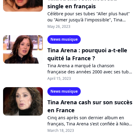
single en français
Célèbre pour ses tubes "Aller plus haut"
ou "Aimer jusqu'à l'impossible", Tina
Arena revient en France après plusieurs
May 26, 2023
années d'absence. Avant son nouvel...
News musique
Tina Arena : pourquoi a-t-elle
quitté la France ?
Tina Arena a marqué la chanson
française des années 2000 avec ses tubes
"Aller plus haut" ou "Je m'appelle
April 15, 2023
Badgad". Mais depuis des années,
l'artiste...
News musique
Tina Arena cash sur son succès
en France
Cinq ans après son dernier album en
français, Tina Arena s'est confiée à Nikos
Aliagas sur son impressionnante carrière
March 18, 2023
qui dure depuis près de 50 ans....