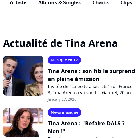
Artiste
Albums & Singles
Charts
Clips
Actualité de Tina Arena
Musique en TV
Tina Arena : son fils la surprend
en pleine émission
Invitée de "La boîte à secrets" sur France
3, Tina Arena a vu son fils Gabriel, 20 ans,
débarquer aux côtés de Patrick
January 27, 2026
Hernandez pour entonner le tube...
News musique
Tina Arena : "Refaire DALS ?
Non !"