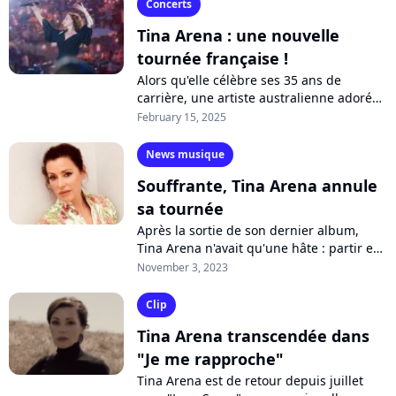
Concerts
Tina Arena : une nouvelle
tournée française !
Alors qu'elle célèbre ses 35 ans de
carrière, une artiste australienne adorée
des Français annonce son retour sur
February 15, 2025
scène : il s'agit de Tina Arena ! En...
News musique
Souffrante, Tina Arena annule
sa tournée
Après la sortie de son dernier album,
Tina Arena n'avait qu'une hâte : partir en
tournée pour chanter ses tubes et ses
November 3, 2023
nouvelles chansons. Malheureusement,...
Clip
Tina Arena transcendée dans
"Je me rapproche"
Tina Arena est de retour depuis juillet