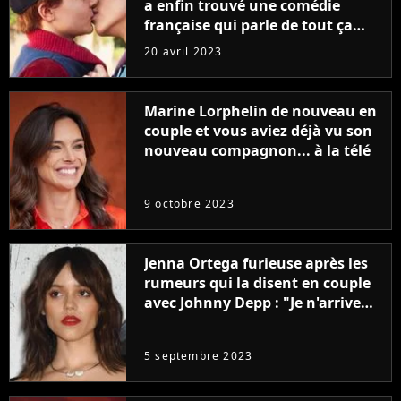
a enfin trouvé une comédie
française qui parle de tout ça
sans être super ringarde
20 avril 2023
Marine Lorphelin de nouveau en
couple et vous aviez déjà vu son
nouveau compagnon... à la télé
9 octobre 2023
Jenna Ortega furieuse après les
rumeurs qui la disent en couple
avec Johnny Depp : "Je n'arrive
même pas..."
5 septembre 2023