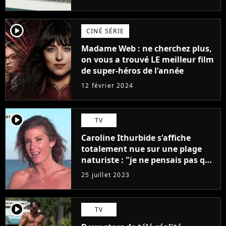
player2
CINÉ SÉRIE
Madame Web : ne cherchez plus,
on vous a trouvé LE meilleur film
de super-héros de l'année
12 février 2024
player2
TV
Caroline Ithurbide s'affiche
totalement nue sur une plage
naturiste : "je ne pensais pas que
j'arriverais à le faire..."
25 juillet 2023
player2
TV