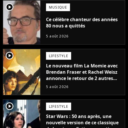
player2
MUSIQUE
Ce célèbre chanteur des années
80 nous a quittés
5 août 2026
player2
LIFESTYLE
Le nouveau film La Momie avec
Brendan Fraser et Rachel Weisz
annonce le retour de 2 autres
personnages emblématiques de
5 août 2026
la saga
player2
LIFESTYLE
Star Wars : 50 ans après, une
nouvelle version de ce classique