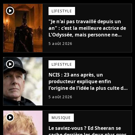
player2
LIFESTYLE
"Je n'ai pas travaillé depuis un
an" : c'est la meilleure actrice de
L'Odyssée, mais personne ne
veut lui donner de rôle au
5 août 2026
cinéma
player2
LIFESTYLE
NCIS : 23 ans après, un
producteur explique enfin
l'origine de l'idée la plus culte de
la série (et on ne parle pas du
5 août 2026
bateau)
player2
MUSIQUE
Le saviez-vous ? Ed Sheeran se
cache derrière les deux plus gros