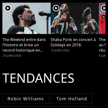
player2
player2
player2
The Weeknd entre dans
Shaka Ponk en concert à
The 
l'histoire et brise un
Solidays en 2018.
au St
record historique en
réuss
10 juillet 2026
France
23 juillet 2026
9 juill
TENDANCES
Robin Williams
Tom Holland