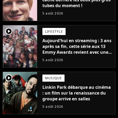
tubes du moment !
5 août 2026
player2
LIFESTYLE
Aujourd'hui en streaming : 3 ans
après sa fin, cette série aux 13
Emmy Awards revient avec une
suite... totalement différente
5 août 2026
player2
MUSIQUE
Linkin Park débarque au cinéma
: un film sur la renaissance du
groupe arrive en salles
5 août 2026