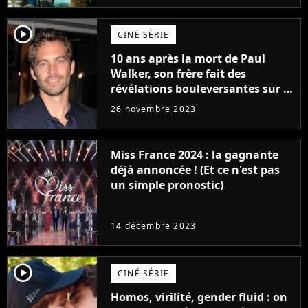
player2
CINÉ SÉRIE
10 ans après la mort de Paul
Walker, son frère fait des
révélations bouleversantes sur la
réaction des acteurs de Fast and
26 novembre 2023
Furious
Miss France 2024 : la gagnante
déjà annoncée ! (Et ce n'est pas
un simple pronostic)
14 décembre 2023
player2
CINÉ SÉRIE
Homos, virilité, gender fluid : on