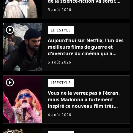
de la science-fiction va sortir,
mais on ne la verra jamais en
5 août 2026
France
player2
LIFESTYLE
Aujourd'hui sur Netflix, l'un des
meilleurs films de guerre et
d'aventure du cinéma qui a
connu un succès retentissant à
5 août 2026
son époque
player2
LIFESTYLE
Vous ne la verrez pas à l'écran,
mais Madonna a fortement
inspiré ce nouveau film très
attendu
4 août 2026