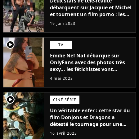
Deux stars de télé-réalité
débarquent sur Jacquie et Michel
et tournent un film porno : les
premières images du tournage
19 juin 2023
(exclu)
player2
TV
Emilie Nef Naf débarque sur
OnlyFans avec des photos très
sexy... les fétichistes vont
prendre leur pied !
4 mai 2023
player2
CINÉ SÉRIE
Un véritable enfer : cette star du
film Donjons et Dragons a
détesté le tournage pour une
raison très spéciale
16 avril 2023