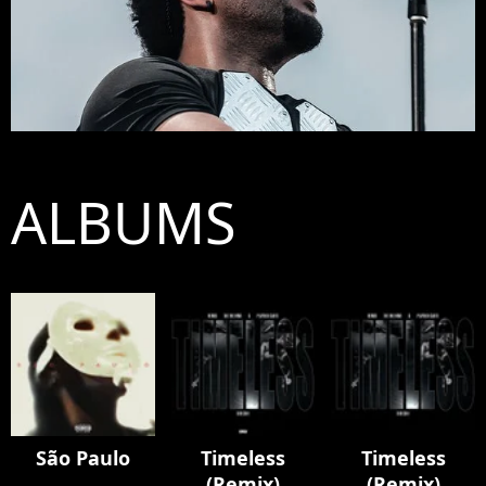
ALBUMS
São Paulo
Timeless
Timeless
(Remix)
(Remix)