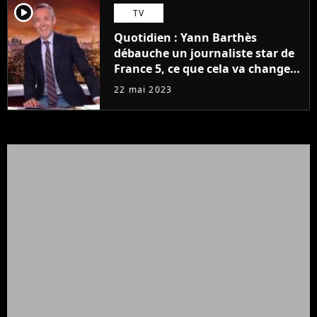
player2
TV
Quotidien : Yann Barthès
débauche un journaliste star de
France 5, ce que cela va changer
à la rentrée
22 mai 2023