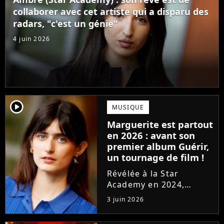
confectionné avec...
collaborer avec cet artiste qui a disparu des
radars, "c'est un génie"
4 juin 2026
player2
MUSIQUE
Marguerite est partout
en 2026 : avant son
premier album Guérir,
un tournage de film !
Révélée à la Star
Academy en 2024,
Marguerite officialise
3 juin 2026
l'arrivée pour l'automne
de son premier album