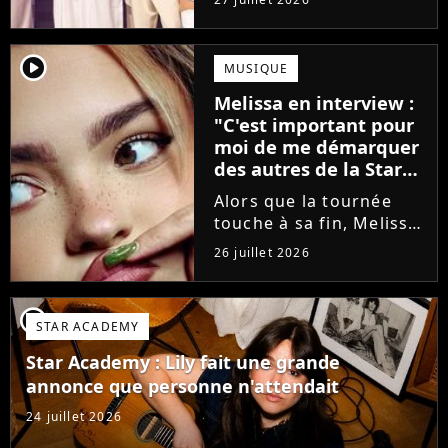
minutes avant le show,
trois élèves ont
annoncé ne pas vouloir
player2
MUSIQUE
monter sur scène pour
Melissa en interview :
des raisons politiques.
"C'est important pour
Leur...
moi de me démarquer
des autres de la Star
Academy"
Alors que la tournée
touche à sa fin, Melissa
se confie en interview
26 juillet 2026
sur Volum sur la
création de son EP tout
va bien (j'crois), son
player2
STAR ACADEMY
envie de gommer
l'étiquette Star
Star Academy : Lily fait une grande
Academy, le jeu...
annonce que personne n'attendait
24 juillet 2026