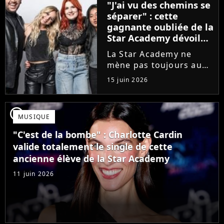
"J'ai vu des chemins se
que Jenifer et Nolwenn
séparer" : cette
Leroy !
gagnante oubliée de la
Star Academy dévoile
l'envers du décor du
La Star Academy ne
métier
mène pas toujours au
succès. Après l'échec de
15 juin 2026
son premier album,
Anisha Jo, gagnante de
la Star Academy 2022, a
player2
MUSIQUE
vu beaucoup de portes
se fermer. Sur
"C'est de la bombe" : Charlotte Cardin
Instagram, elle...
valide totalement le single de cette
ancienne élève de la Star Academy
11 juin 2026