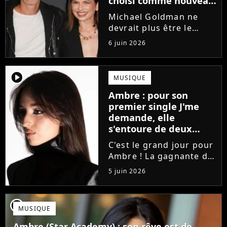
choisi comme nouveau
directeur ?
Michael Goldman ne
devrait plus être le
directeur de la Star
6 juin 2026
Academy lors de la
saison 2026. Et pour lui
succéder, c'est un
player2
MUSIQUE
ancien gagnant de
Ambre : pour son
l'émission de TF1 qui
premier single J'me
sera aujourd'hui...
demande, elle
s'entoure de deux
proches de Slimane
C'est le grand jour pour
Ambre ! La gagnante de
la Star Academy fait ses
5 juin 2026
premiers pas dans
l'industrie en publiant
J'me demande, un
player2
MUSIQUE
premier single que la
chanteuse a
Ambre (Star Academy) : son rêve est de