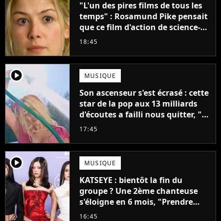
"L'un des pires films de tous les
temps" : Rosamund Pike pensait
que ce film d'action de science-
fiction avec Dwayne Johnson
18:45
mettrait fin à sa carrière
player2
MUSIQUE
Son ascenseur s'est écrasé : cette
star de la pop aux 13 milliards
d'écoutes a failli nous quitter, "Je
pensais ne plus jamais chanter"
17:45
player2
MUSIQUE
KATSEYE : bientôt la fin du
groupe ? Une 2ème chanteuse
s'éloigne en 6 mois, "Prendre
cette décision n’a pas été facile"
16:45