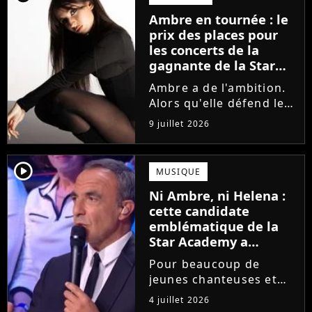
la parution du single Je
Ambre en tournée : le
fais de mon mieux. Le
prix des places pour
demi-finaliste...
les concerts de la
gagnante de la Star
Academy !
Ambre a de l'ambition.
Alors qu'elle défend le
single J'me demande et
9 juillet 2026
qu'elle prépare son
premier album, la
gagnante de la dernière
player2
MUSIQUE
saison de la Star
Ni Ambre, ni Helena :
Academy annonce les
cette candidate
dates de sa...
emblématique de la
Star Academy a
souffert après
Pour beaucoup de
l'émission, "J'étais
jeunes chanteuses et
traitée de potiche"
chanteurs, la Star
4 juillet 2026
Academy est un rêve.