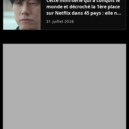
Cette mini-série qui a conquis le
monde et décroché la 1ère place
sur Netflix dans 45 pays : elle ne
compte que 10 épisodes et c'est
31 juillet 2026
un phénomène mondial