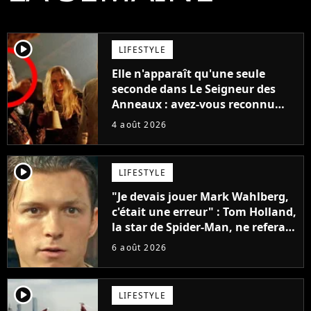
player2
LIFESTYLE
Elle n'apparaît qu'une seule
seconde dans Le Seigneur des
Anneaux : avez-vous reconnu
cette légende du cinéma dans la
4 août 2026
saga ?
player2
LIFESTYLE
"Je devais jouer Mark Wahlberg,
c'était une erreur" : Tom Holland,
la star de Spider-Man, ne referait
pas ce blockbuster
6 août 2026
player2
LIFESTYLE