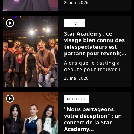
tournée, l'élève de la
29 mai 2026
Star Academy dévoile
son tout premier single.
Avec Garçon solide, le
player2
TV
chanteur livre une
Star Academy : ce
facette plus fragile de
visage bien connu des
sa personnalité....
téléspectateurs est
partant pour revenir,
sauf que la place est
Alors que le casting a
déjà prise
débuté pour trouver les
prochains Pierre
28 mai 2026
Garnier, Marine ou
Ambre, une professeure
emblématique de la Star
player2
MUSIQUE
Academy se positionne
"Nous partageons
pour enseigner le chant
votre déception" : un
aux...
concert de la Star
Academy