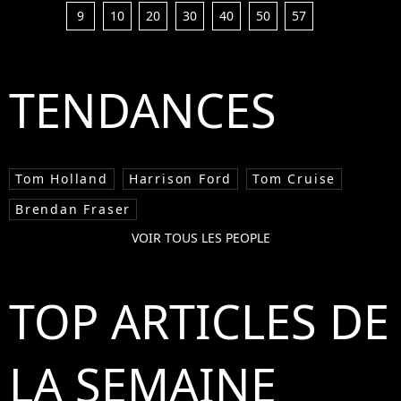
9
10
20
30
40
50
57
TENDANCES
Tom Holland
Harrison Ford
Tom Cruise
Brendan Fraser
VOIR TOUS LES PEOPLE
TOP ARTICLES DE
LA SEMAINE