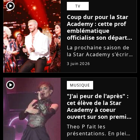
Guérir. En parallèle, la
player2
TV
chanteuse et
Coup dur pour la Star
comédienne rejoindra
Academy : cette prof
Laura Felpin, Harpo...
emblématique
officialise son départ,
"Ça devenait assez
La prochaine saison de
compliqué"
la Star Academy s'écrira
avec une nouvelle
3 juin 2026
recrue dans ses rangs.
Coach d'expression
scénique de l'émission,
player2
MUSIQUE
Marlène Schaff ne
"J'ai peur de l'après" :
rempilera pas à la table
cet élève de la Star
des professeurs...
Academy à coeur
ouvert sur son premier
single intime
Theo P fait les
présentations. En pleine