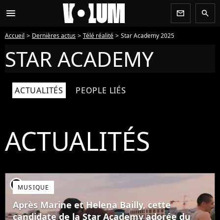
menu
newsletter
search
Accueil
Dernières actus
Télé réalité
Star Academy 2025
STAR ACADEMY
ACTUALITÉS
PEOPLE LIÉS
ACTUALITÉS
player2
MUSIQUE
Après Marine et Helena Bailly, cette
candidate de la Star Academy adorée du