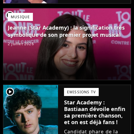
Mais comme l'a rappelé
une ancienne gagnante,
player2
MUSIQUE
l'émission de TF1 n'est
pas toujours simple à
Jeanne (Star Academy) : la signification très
vivre.
symbolique de son premier projet musical
2 juillet 2026
player2
EMISSIONS TV
Star Academy :
Bastiaan dévoile enfin
sa première chanson,
et on est déjà fans !
Candidat phare de la