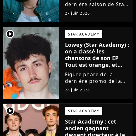
dernière saison de Star
Academy, Bastiaan fait
27 juin 2026
enfin les présentations
en musique. Découvrez
son premier single
player2
STAR ACADEMY
Château, très Troye
Lowey (Star Academy) :
Sivan dans l'esprit, et
on a classé les
son...
chansons de son EP
Tout est orange, et
voici la meilleure !
Figure phare de la
dernière promo de la
Star Academy, Léo se
26 juin 2026
lance enfin. Sous le nom
de scène Lowey, l'artiste
de 25 ans dévoile un
player2
STAR ACADEMY
premier EP énergique et
Star Academy : cet
très prometteur
ancien gagnant
nommé...
devient directeur à la