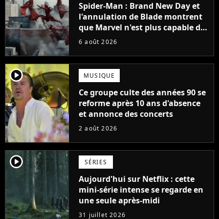
Spider-Man : Brand New Day et
l'annulation de Blade montrent
que Marvel n'est plus capable de
faire quoi que ce soit de simple
6 août 2026
player2
MUSIQUE
Ce groupe culte des années 90 se
reforme après 10 ans d'absence
et annonce des concerts
2 août 2026
player2
SÉRIES
Aujourd'hui sur Netflix : cette
mini-série intense se regarde en
une seule après-midi
31 juillet 2026