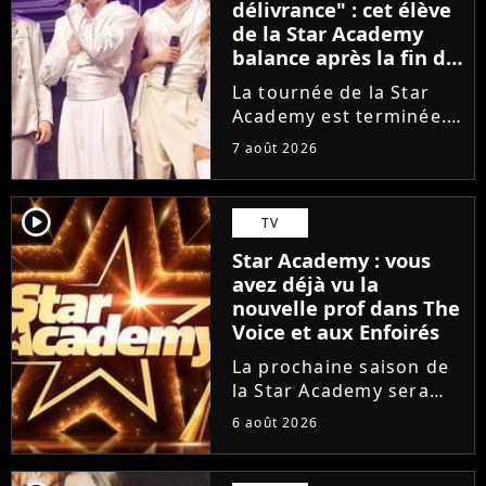
délivrance" : cet élève
de la Star Academy
balance après la fin de
la tournée
La tournée de la Star
Academy est terminée.
L'occasion pour les
7 août 2026
élèves de vaquer à leurs
projets solos. En
parallèle, cet élève sort
player2
TV
du silence et se dit
Star Academy : vous
soulagé de ne plus être
avez déjà vu la
sur...
nouvelle prof dans The
Voice et aux Enfoirés
La prochaine saison de
la Star Academy sera
incarnée par une
6 août 2026
nouvelle génération de
professeurs après les