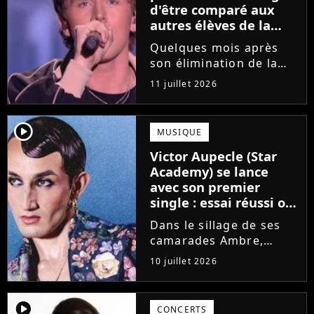
d'être comparé aux
autres élèves de la
Star Academy
Quelques mois après
son élimination de la
Star Academy, Bastiaan
11 juillet 2026
tente de lancer sa
carrière dans la
musique. Et pour ça, le
player2
MUSIQUE
chanteur a récemment
Victor Aupecle (Star
dévoilé "Château", son
Academy) se lance
premier single....
avec son premier
single : essai réussi ou
manqué ? Voici notre
Dans le sillage de ses
avis !
camarades Ambre,
Bastiaan ou Melissa,
10 juillet 2026
Victor Aupecle lance
son projet musical ce
vendredi 10 juillet avec
player2
CONCERTS