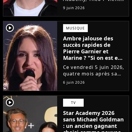
de sortir son premier
9 juin 2026
single Garçon solide. En
interview, l'ancien
candidat se livre à
player2
MUSIQUE
coeur ouvert sur
Ambre jalouse des
l'avenir incertain dans
succès rapides de
le milieu...
Pierre Garnier et
Marine ? "Si on est en
compétition..."
Ce vendredi 5 juin 2026,
quatre mois après sa
victoire à la Star
6 juin 2026
Academy, Ambre a
dévoilé J'me demande,
son premier single. Une
player2
TV
chanson arrivée
Star Academy 2026
tardivement vis-à-vis
sans Michael Goldman
des carrières...
: un ancien gagnant