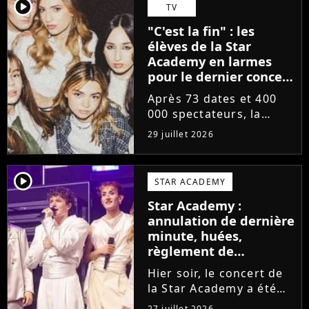
départs annoncés de
player2
TV
Michael Goldman, Lucie
"C'est la fin" : les
Bernardoni et Marlène
élèves de la Star
Schaff. La...
Academy en larmes
pour le dernier concert
de la tournée
Après 73 dates et 400
000 spectateurs, la
tournée de la Star
29 juillet 2026
Academy vient de se
terminer dans les
larmes. Sur les réseaux
player2
STAR ACADEMY
sociaux, les élèves
Star Academy :
adressent un dernier
annulation de dernière
message au public...
minute, huées,
règlement de
comptes... Que s'est-il
Hier soir, le concert de
passé au concert de
la Star Academy a été
Bayonne hier soir ?
mouvementé. Quelques
27 juillet 2026