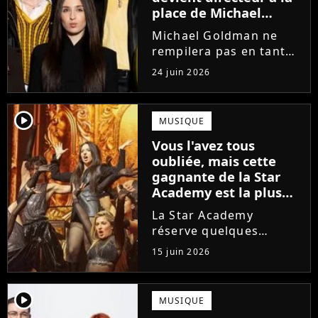
place de Michael
Goldman ? Il donne
Michael Goldman ne
enfin sa réponse
rempilera pas en tant
que directeur de la
24 juin 2026
prochaine saison de la
Star Academy. Mais qui
prendra sa place ? Alors
player2
MUSIQUE
que son nom circule,
Vous l'avez tous
cet ancien gagnant de
oubliée, mais cette
l'émission...
gagnante de la Star
Academy est la plus
écoutée de l'histoire
La Star Academy
de l'émission !
réserve quelques
surprises. Cette
15 juin 2026
gagnante totalement
oubliée de l'émission
est aujourd'hui plus
player2
MUSIQUE
écoutée en streaming