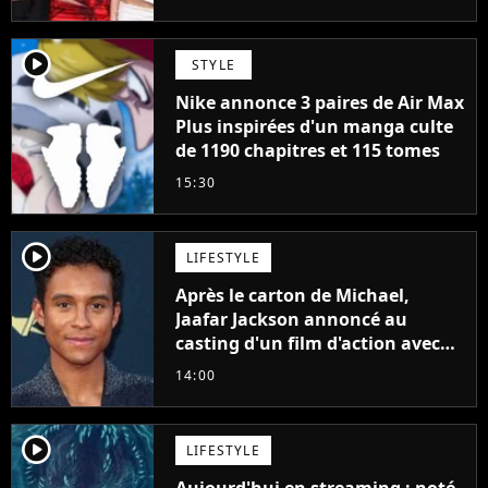
player2
STYLE
Nike annonce 3 paires de Air Max
Plus inspirées d'un manga culte
de 1190 chapitres et 115 tomes
15:30
player2
LIFESTYLE
Après le carton de Michael,
Jaafar Jackson annoncé au
casting d'un film d'action avec
Will Smith
14:00
player2
LIFESTYLE
Aujourd'hui en streaming : noté