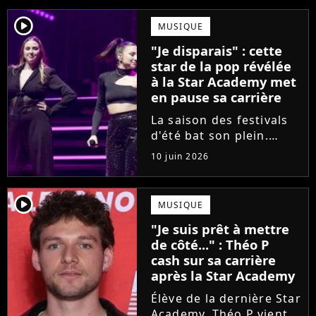
player2
MUSIQUE
"Je disparais" : cette
star de la pop révélée
à la Star Academy met
en pause sa carrière
La saison des festivals
d'été bat son plein.
Avant sa venue à
10 juin 2026
Solidays ou aux
Francofolies, cette
chanteuse phare de la
player2
MUSIQUE
pop francophone fait
"Je suis prêt à mettre
une annonce de taille :
de côté..." : Théo P
une fois sa tournée...
cash sur sa carrière
après la Star Academy
Élève de la dernière Star
Academy, Théo P vient