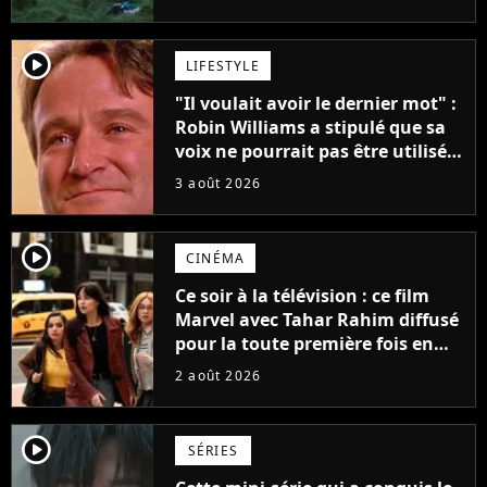
player2
LIFESTYLE
"Il voulait avoir le dernier mot" :
Robin Williams a stipulé que sa
voix ne pourrait pas être utilisée
avant 2039, pourtant Disney
3 août 2026
possède des enregistrements
inédits
player2
CINÉMA
Ce soir à la télévision : ce film
Marvel avec Tahar Rahim diffusé
pour la toute première fois en
France
2 août 2026
player2
SÉRIES