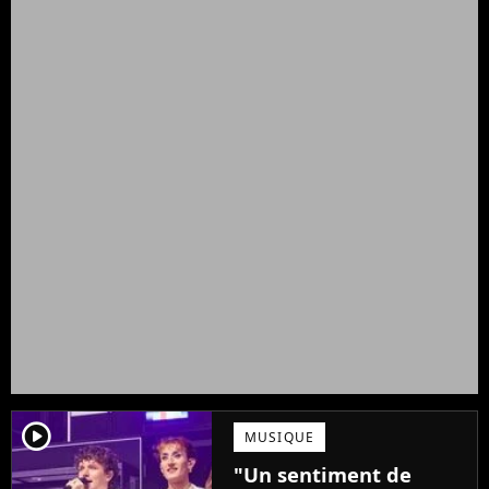
player2
MUSIQUE
"Un sentiment de