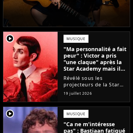
player2
MUSIQUE
"Ma personnalité a fait
peur" : Victor a pris
"une claque" après la
Star Academy mais il
en est ressorti plus
Révélé sous les
fort (interview)
projecteurs de la Star
Academy, Victor a fait
19 juillet 2026
face à la réalité brutale
de l'industrie musicale
après sa sortie de
player2
MUSIQUE
l'émission. Face à des
"Ca ne m'intéresse
maisons de disques
pas" : Bastiaan fatigué
frileuses,...