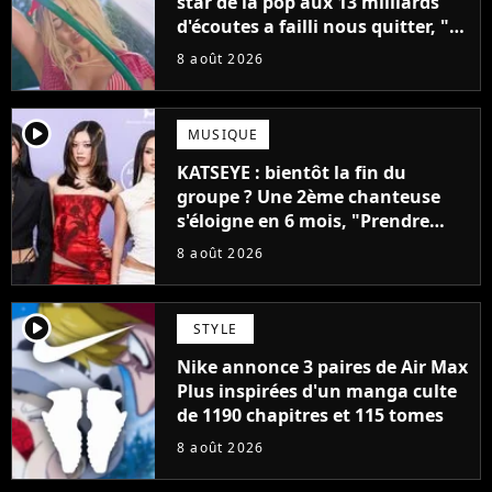
star de la pop aux 13 milliards
d'écoutes a failli nous quitter, "Je
pensais ne plus jamais chanter"
8 août 2026
player2
MUSIQUE
KATSEYE : bientôt la fin du
groupe ? Une 2ème chanteuse
s'éloigne en 6 mois, "Prendre
cette décision n’a pas été facile"
8 août 2026
player2
STYLE
Nike annonce 3 paires de Air Max
Plus inspirées d'un manga culte
de 1190 chapitres et 115 tomes
8 août 2026