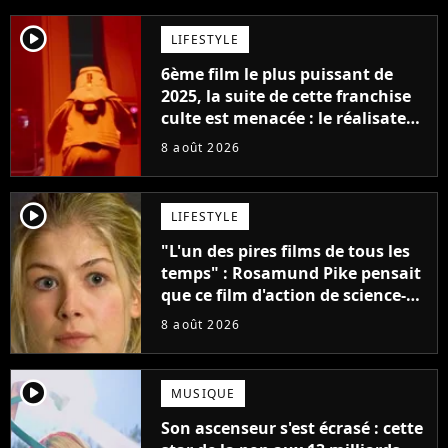
player2
LIFESTYLE
6ème film le plus puissant de
2025, la suite de cette franchise
culte est menacée : le réalisateur
claque la porte pour "différends
8 août 2026
créatifs"
player2
LIFESTYLE
"L'un des pires films de tous les
temps" : Rosamund Pike pensait
que ce film d'action de science-
fiction avec Dwayne Johnson
8 août 2026
mettrait fin à sa carrière
player2
MUSIQUE
Son ascenseur s'est écrasé : cette