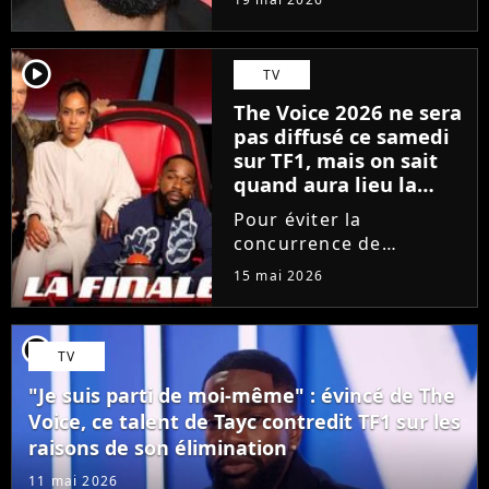
depuis 18 mois en
raison des accusations
portées contre lui, le
player2
TV
chanteur a choisi une
The Voice 2026 ne sera
émission hautement
pas diffusé ce samedi
symbolique...
sur TF1, mais on sait
quand aura lieu la
grande finale
Pour éviter la
concurrence de
l'Eurovision sur France
15 mai 2026
2, TF1 bouscule sa grille
des programmes. Le
prochain épisode de
player2
TV
The Voice, consacré aux
Performances, est
"Je suis parti de moi-même" : évincé de The
avancé d'un jour. La...
Voice, ce talent de Tayc contredit TF1 sur les
raisons de son élimination
11 mai 2026