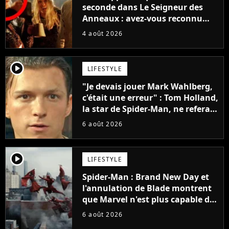
seconde dans Le Seigneur des
Anneaux : avez-vous reconnu
cette légende du cinéma dans la
4 août 2026
saga ?
player2
LIFESTYLE
"Je devais jouer Mark Wahlberg,
c'était une erreur" : Tom Holland,
la star de Spider-Man, ne referait
pas ce blockbuster
6 août 2026
player2
LIFESTYLE
Spider-Man : Brand New Day et
l'annulation de Blade montrent
que Marvel n'est plus capable de
faire quoi que ce soit de simple
6 août 2026