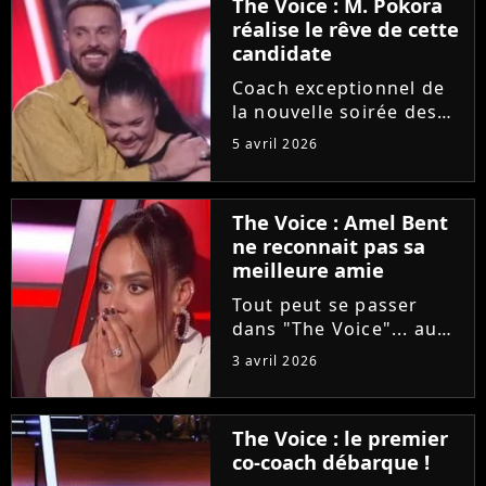
The Voice : M. Pokora
réalise le rêve de cette
candidate
Coach exceptionnel de
la nouvelle soirée des
auditions à l'aveugle de
5 avril 2026
"The Voice", M. Pokora
a accepté de partager
un moment privilégié
The Voice : Amel Bent
avec une candidate
ne reconnait pas sa
"fan" depuis sa plus
meilleure amie
tendre...
Tout peut se passer
dans "The Voice"... au
grand dam d'Amel Bent
3 avril 2026
! Samedi soir, la
chanteuse ne va pas
reconnaître la voix de
The Voice : le premier
sa meilleure amie, qui
co-coach débarque !
est pourtant sa