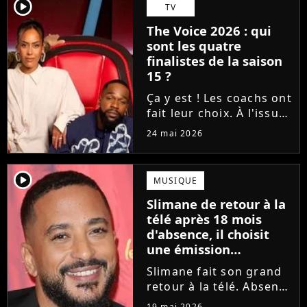
Tessa B. et CJM'S s'est
player2
TV
imposé sur la finish line
The Voice 2026 : qui
grâce aux votes du...
sont les quatre
finalistes de la saison
15 ?
Ça y est ! Les coachs ont
fait leur choix. À l'issue
d'une demi-finale
24 mai 2026
rythmée par des duos
exceptionnels et des
moments forts, Amel
player2
MUSIQUE
Bent, Tayc, Lara Fabian
Slimane de retour à la
et Florent Pagny ont
télé après 18 mois
désigné...
d'absence, il choisit
une émission
symbolique
Slimane fait son grand
retour à la télé. Absent
des écrans et des ondes
19 mai 2026