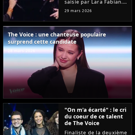
saisie par Lara Fabian.
Hier soir dans "The
29 mars 2026
Voice", l'audition de
Joanna, ancienne demi-
finaliste de la "Star
The Voice : une chanteuse populaire
Academy", a bouleversé
surprend cette candidate
la coach. Elle n'a pas
résisté...
28 mars 2026
"On m'a écarté" : le cri
du coeur de ce talent
de The Voice
Finaliste de la deuxième