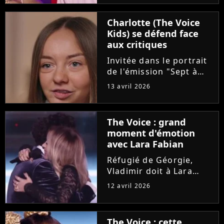
"Pourquoi tu restes"
d'Amel Bent. Un
Charlotte (The Voice
moment chargé en
Kids) se défend face
émotion qui n'a
aux critiques
néanmoins pas fait se
retourner...
Invitée dans le portrait
de l'émission "Sept à
Huit", Charlotte est
13 avril 2026
revenue sur son cancer
diagnostiqué à l'âge de
8 ans. La maladie et les
The Voice : grand
opérations de la
moment d'émotion
dernière gagnante de
avec Lara Fabian
"The...
Réfugié de Géorgie,
Vladimir doit à Lara
Fabian son
12 avril 2026
apprentissage du
français et sa vocation
de chanteur. Sur le
The Voice : cette