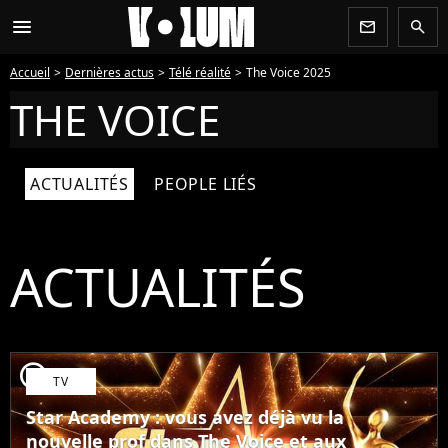
menu
newsletter
search
Accueil
Dernières actus
Télé réalité
The Voice 2025
THE VOICE
ACTUALITÉS
PEOPLE LIÉS
ACTUALITÉS
player2
TV
Star Academy : vous avez déjà vu la
nouvelle prof dans The Voice et aux