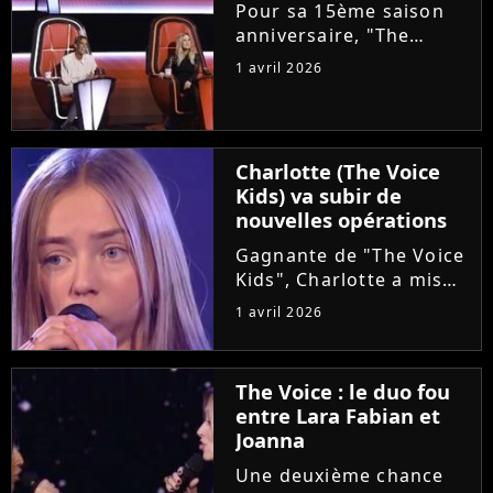
choriste. Regardez...
Pour sa 15ème saison
anniversaire, "The
Voice" met les petits
1 avril 2026
plats dans les grands.
Ce samedi, le plateau
accueillera un coach
supplémentaire pour ce
Charlotte (The Voice
qui est annoncé comme
Kids) va subir de
"une première...
nouvelles opérations
Gagnante de "The Voice
Kids", Charlotte a mis
en lumière son combat
1 avril 2026
contre un cancer
infantile. Alors qu'elle
démarre une tournée
The Voice : le duo fou
avec l'association The
entre Lara Fabian et
Kids Harmony, la
Joanna
chanteuse...
Une deuxième chance