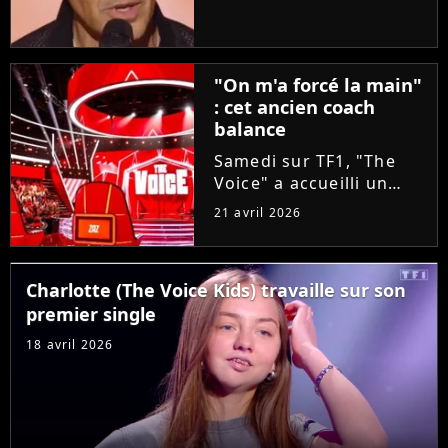
taille aux coachs en se
glissant dans la peau
d'un candidat. A-t-il
réussi à convaincre Lara
"On m'a forcé la main"
Fabian, Florent Pagny,...
: cet ancien coach
balance
Samedi sur TF1, "The
Voice" a accueilli un
invité exceptionnel pour
21 avril 2026
épauler Lara Fabian :
Louis Bertignac ! Coach
emblématique des deux
Charlotte (The Voice Kids) travaille sur son
premières saisons, le
premier single
rockeur avait
pourtant...
18 avril 2026