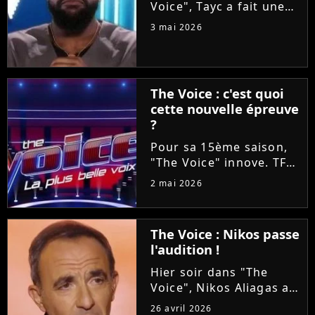
Voice", Tayc a fait une
proposition en or à
3 mai 2026
Tessa B et Mounir lors
des Battles : les laisser
enregistrer un duo sur
son nouvel album
The Voice : c'est quoi
"Joÿa". Et le chanteur a
cette nouvelle épreuve
tenu...
?
Pour sa 15ème saison,
"The Voice" innove. TF1
va proposer ce soir aux
2 mai 2026
téléspectateurs
d'assister à deux
épreuves en une : les
The Voice : Nikos passe
Qualifications et les
l'audition !
Battles. On vous
explique tout !
Hier soir dans "The
Voice", Nikos Aliagas a
réservé une surprise de
26 avril 2026