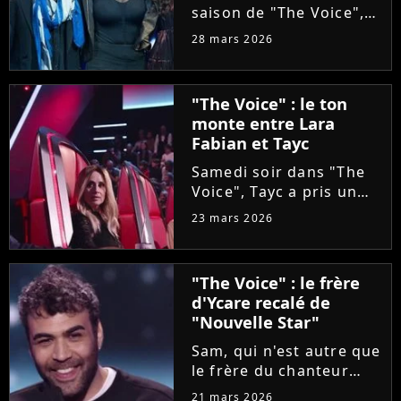
saison de "The Voice",
Olympe se livre à coeur
28 mars 2026
ouvert. Sur Instagram,
le chanteur révèle que
sa carrière a été
"The Voice" : le ton
sabotée par une
monte entre Lara
personne malveillante
Fabian et Tayc
qui a...
Samedi soir dans "The
Voice", Tayc a pris un
malin plaisir à bloquer
23 mars 2026
Lara Fabian, intéressée
par une artiste d'origine
italienne, tout comme
"The Voice" : le frère
elle. Agacée, la
d'Ycare recalé de
chanteuse a réglé ses...
"Nouvelle Star"
Sam, qui n'est autre que
le frère du chanteur
Ycare, a rejoint
21 mars 2026