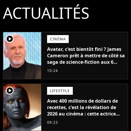
ACTUALITÉS
player2
CINÉMA
Avatar, c'est bientôt fini ? James
Cameron prêt à mettre de côté sa
saga de science-fiction aux 6
milliards de recettes
10:24
player2
LIFESTYLE
Avec 400 millions de dollars de
recettes, c'est la révélation de
2026 au cinéma : cette actrice
adorée prête à remplacer
09:23
Jennifer Lawrence chez Marvel