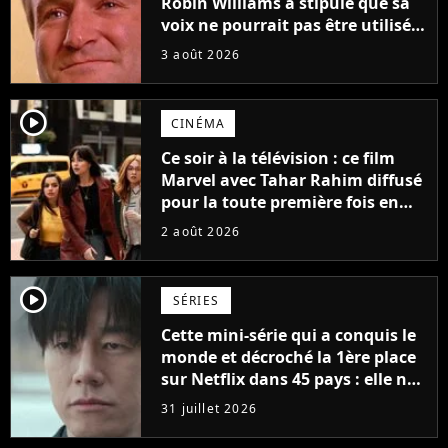
Robin Williams a stipulé que sa
voix ne pourrait pas être utilisée
avant 2039, pourtant Disney
3 août 2026
possède des enregistrements
inédits
player2
CINÉMA
Ce soir à la télévision : ce film
Marvel avec Tahar Rahim diffusé
pour la toute première fois en
France
2 août 2026
player2
SÉRIES
Cette mini-série qui a conquis le
monde et décroché la 1ère place
sur Netflix dans 45 pays : elle ne
compte que 10 épisodes et c'est
31 juillet 2026
un phénomène mondial