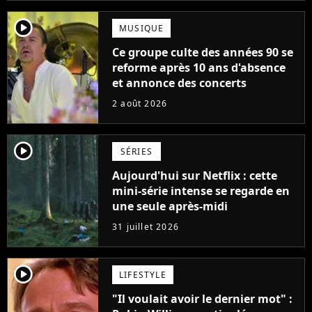
player2
MUSIQUE
Ce groupe culte des années 90 se
reforme après 10 ans d'absence
et annonce des concerts
2 août 2026
player2
SÉRIES
Aujourd'hui sur Netflix : cette
mini-série intense se regarde en
une seule après-midi
31 juillet 2026
player2
LIFESTYLE
"Il voulait avoir le dernier mot" :