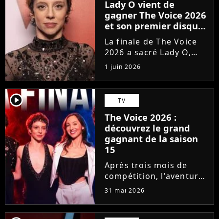
Lady O vient de
gagner The Voice 2026
et son premier disque
est déjà disponible
La finale de The Voice
2026 a sacré Lady O,
talent de Florent Pagny
1 juin 2026
qui s'est imposée dans
le coeur du public grâce
à son timbre envoûtant.
player2
TV
À seulement 18 ans, la
The Voice 2026 :
jeune artiste suisse...
découvrez le grand
gagnant de la saison
15
Après trois mois de
compétition, l'aventure
The Voice 2026 a pris
31 mai 2026
fin. En direct sur TF1,
qui de Lady O, Hugo,