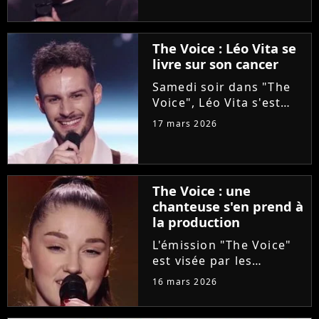
l'aventure "The Voice"
grâce à Florent Pagny
lors de la deuxième
The Voice : Léo Vita se
soirée des auditions à
livre sur son cancer
l'aveugle. Une revanche
pour...
Samedi soir dans "The
Voice", Léo Vita s'est
présenté aux auditions
17 mars 2026
à l'aveugle. Avec son
interprétation du titre
"Animaux fragiles" de
Ycare et Zaz, le jeune
The Voice : une
talent de 25 ans a su...
chanteuse s'en prend à
la production
L'émission "The Voice"
est visée par les
critiques de la
16 mars 2026
chanteuse Mathilda, qui
dénonce l'utilisation