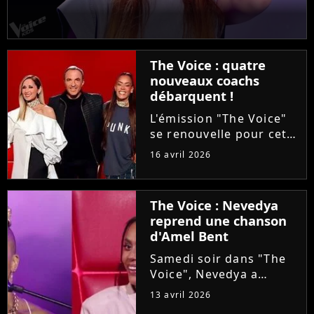
The Voice : quatre
nouveaux coachs
débarquent !
L'émission "The Voice"
se renouvelle pour cette
saison 15. Alors que les
16 avril 2026
auditions à l'aveugle
arrivent à leur terme, la
production ajoute une
The Voice : Nevedya
étape avant les Battles :
reprend une chanson
les Qualifications....
d'Amel Bent
Samedi soir dans "The
Voice", Nevedya a
proposé une version
13 avril 2026
piano-voix du titre