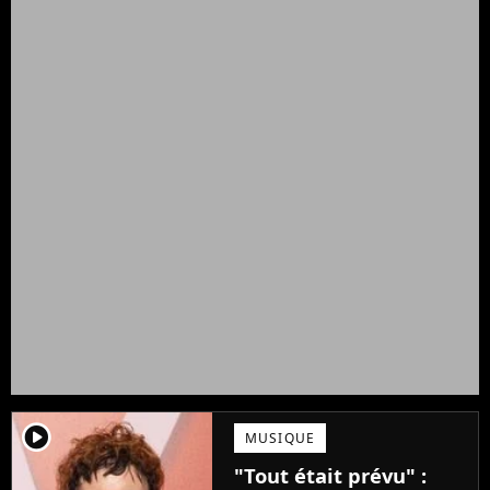
player2
MUSIQUE
"Tout était prévu" :