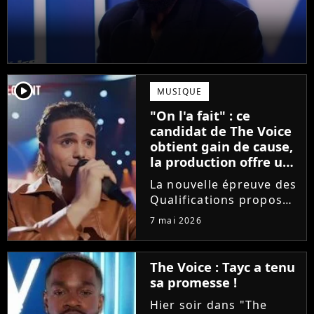
player2
MUSIQUE
"On l'a fait" : ce
candidat de The Voice
obtient gain de cause,
la production offre une
compensation à tous
La nouvelle épreuve des
les talents
Qualifications proposée
dans The Voice est loin
7 mai 2026
de faire l'unanimité.
Furieux d'avoir vu sa
prestation être
The Voice : Tayc a tenu
raccourcie au montage,
sa promesse !
Yanis Si Ah est monté
Hier soir dans "The
au...