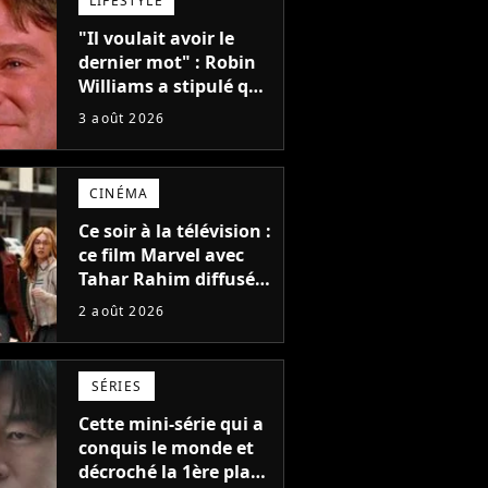
LIFESTYLE
"Il voulait avoir le
dernier mot" : Robin
Williams a stipulé que
sa voix ne pourrait
3 août 2026
pas être utilisée avant
2039, pourtant Disney
possède des
CINÉMA
enregistrements
inédits
Ce soir à la télévision :
ce film Marvel avec
Tahar Rahim diffusé
pour la toute
2 août 2026
première fois en
France
SÉRIES
Cette mini-série qui a
conquis le monde et
décroché la 1ère place