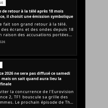
UE
 de retour à la télé après 18 mois
ce, il choisit une émission symbolique
 fait son grand retour à la télé.
 des écrans et des ondes depuis 18
n raison des accusations portées
lui, le chanteur a choisi une
026
on hautement symbolique...
ce 2026 ne sera pas diffusé ce samedi
, mais on sait quand aura lieu la
finale
viter la concurrence de l'Eurovision
nce 2, TF1 bouscule sa grille des
mmes. Le prochain épisode de The
 consacré aux Performances, est