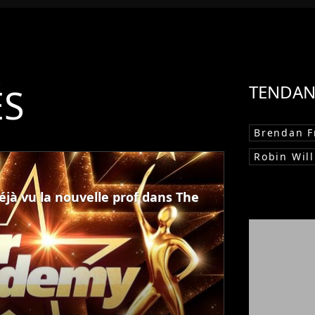
ÉS
TENDAN
Brendan F
Robin Wil
éjà vu la nouvelle prof dans The