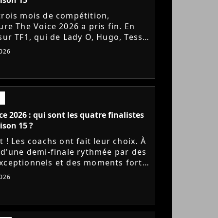
trois mois de compétition,
ure The Voice 2026 a pris fin. En
 sur TF1, qui de Lady O, Hugo, Tessa
JM'S s'est imposé sur la finish line
026
aux votes du...
ce 2026 : qui sont les quatre finalistes
aison 15 ?
t ! Les coachs ont fait leur choix. À
e d'une demi-finale rythmée par des
xceptionnels et des moments forts,
ent, Tayc, Lara Fabian et Florent
026
ont désigné...