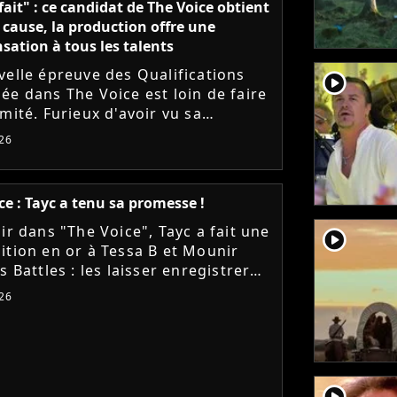
 fait" : ce candidat de The Voice obtient
 cause, la production offre une
ation à tous les talents
velle épreuve des Qualifications
player2
ée dans The Voice est loin de faire
mité. Furieux d'avoir vu sa
tion être raccourcie au montage,
26
i Ah est monté au...
ce : Tayc a tenu sa promesse !
ir dans "The Voice", Tayc a fait une
player2
ition en or à Tessa B et Mounir
s Battles : les laisser enregistrer
 sur son nouvel album "Joÿa". Et le
26
ur a tenu...
player2