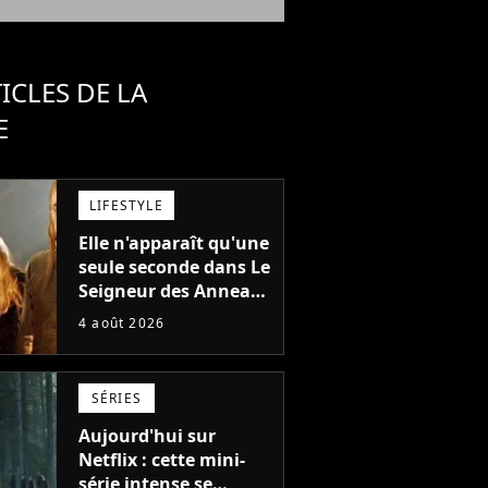
ICLES DE LA
E
LIFESTYLE
Elle n'apparaît qu'une
seule seconde dans Le
Seigneur des Anneaux
: avez-vous reconnu
4 août 2026
cette légende du
cinéma dans la saga ?
SÉRIES
Aujourd'hui sur
Netflix : cette mini-
série intense se