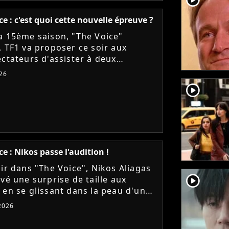
ce : c'est quoi cette nouvelle épreuve ?
a 15ème saison, "The Voice"
. TF1 va proposer ce soir aux
ectateurs d'assister à deux
s en une : les Qualifications et les
26
. On vous explique tout !
player2
ce : Nikos passe l'audition !
oir dans "The Voice", Nikos Aliagas
player2
vé une surprise de taille aux
 en se glissant dans la peau d'un
t. A-t-il réussi à convaincre Lara
 2026
 Florent Pagny,...