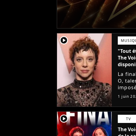
player2
MUSIQ
"Tout é
The Voi
disponi
La fin
O, tale
imposé
son ti
1 juin 2
ans, la
player2
TV
The Voi
de la s