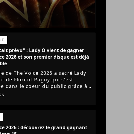
UE
tait prévu" : Lady O vient de gagner
ce 2026 et son premier disque est déjà
ble
ale de The Voice 2026 a sacré Lady
nt de Florent Pagny qui s'est
e dans le coeur du public grâce à
mbre envoûtant. À seulement 18
026
 jeune artiste suisse...
ce 2026 : découvrez le grand gagnant
aison 15