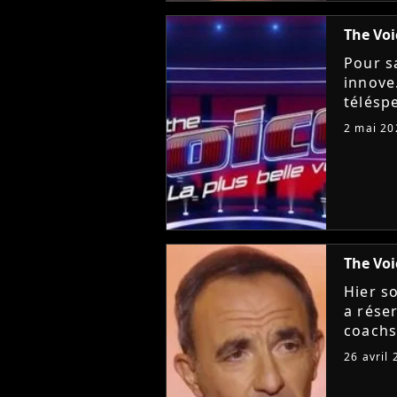
The Voi
Pour s
innove
télésp
épreuve
2 mai 20
Battles
The Voi
Hier s
a réser
coachs
candida
26 avril
Fabian,