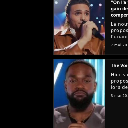
"On l'a
gain de
compens
La nou
propos
l'unani
presta
7 mai 20
Yanis S
The Voi
Hier so
propos
lors de
un duo
3 mai 20
chante