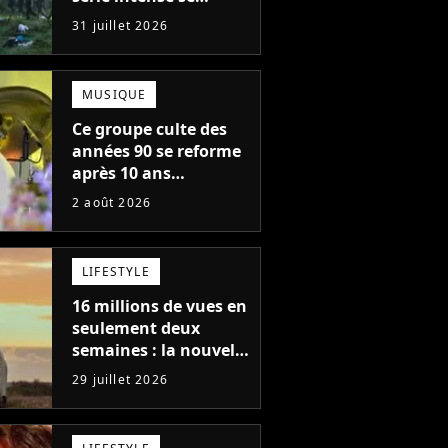
regarde en une seule
31 juillet 2026
après-midi
MUSIQUE
Ce groupe culte des
années 90 se reforme
après 10 ans
d'absence et annonce
2 août 2026
des concerts
LIFESTYLE
16 millions de vues en
seulement deux
semaines : la nouvelle
série Netflix idéale
29 juillet 2026
pour les fans de
Yellowstone