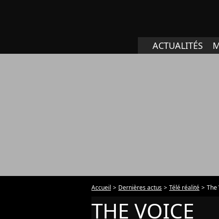
ACTUALITÉS
M
Accueil
Dernières actus
Télé réalité
The 
THE VOICE