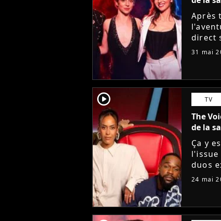
Après 
l'avent
direct
B. et C
31 mai 2
grâce 
player2
TV
The Voi
de la s
Ça y es
l'issu
duos e
Amel B
24 mai 2
Pagny 