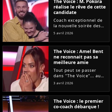
The Voice : M. Pokora
réalise le rêve de cette
candidate
Coach exceptionnel de
la nouvelle soirée des
auditions à l'aveugle de
5 avril 2026
"The Voice", M. Pokora
a accepté de partager
un moment privilégié
The Voice : Amel Bent
avec une candidate
ne reconnait pas sa
"fan" depuis sa plus
meilleure amie
tendre...
Tout peut se passer
dans "The Voice"... au
grand dam d'Amel Bent
3 avril 2026
! Samedi soir, la
chanteuse ne va pas
reconnaître la voix de
The Voice : le premier
sa meilleure amie, qui
co-coach débarque !
est pourtant sa