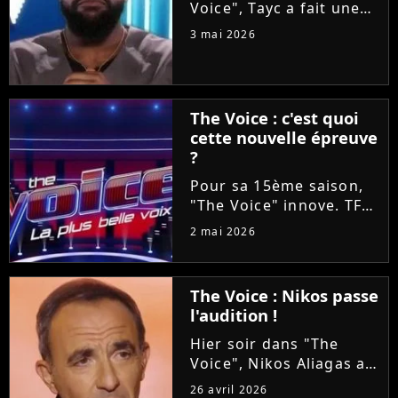
Voice", Tayc a fait une
proposition en or à
3 mai 2026
Tessa B et Mounir lors
des Battles : les laisser
enregistrer un duo sur
son nouvel album
The Voice : c'est quoi
"Joÿa". Et le chanteur a
cette nouvelle épreuve
tenu...
?
Pour sa 15ème saison,
"The Voice" innove. TF1
va proposer ce soir aux
2 mai 2026
téléspectateurs
d'assister à deux
épreuves en une : les
The Voice : Nikos passe
Qualifications et les
l'audition !
Battles. On vous
explique tout !
Hier soir dans "The
Voice", Nikos Aliagas a
réservé une surprise de
26 avril 2026