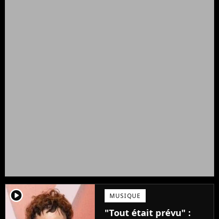
player2
MUSIQUE
"Tout était prévu" :