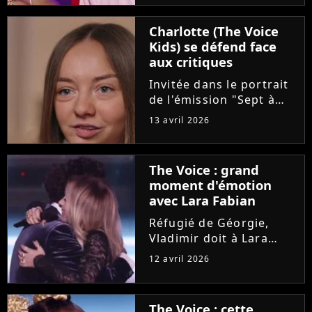
"Pourquoi tu restes"
d'Amel Bent. Un
Charlotte (The Voice
moment chargé en
Kids) se défend face
émotion qui n'a
aux critiques
néanmoins pas fait se
retourner...
Invitée dans le portrait
de l'émission "Sept à
Huit", Charlotte est
13 avril 2026
revenue sur son cancer
diagnostiqué à l'âge de
8 ans. La maladie et les
The Voice : grand
opérations de la
moment d'émotion
dernière gagnante de
avec Lara Fabian
"The...
Réfugié de Géorgie,
Vladimir doit à Lara
Fabian son
12 avril 2026
apprentissage du
français et sa vocation
de chanteur. Sur le
The Voice : cette