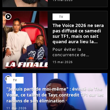
depuis 18 mois en
raison des accusations
portées contre lui, le
player2
TV
chanteur a choisi une
The Voice 2026 ne sera
émission hautement
pas diffusé ce samedi
symbolique...
sur TF1, mais on sait
quand aura lieu la
grande finale
Pour éviter la
concurrence de
l'Eurovision sur France
15 mai 2026
2, TF1 bouscule sa grille
des programmes. Le
prochain épisode de
player2
TV
The Voice, consacré aux
Performances, est
"Je suis parti de moi-même" : évincé de The
avancé d'un jour. La...
Voice, ce talent de Tayc contredit TF1 sur les
raisons de son élimination
11 mai 2026