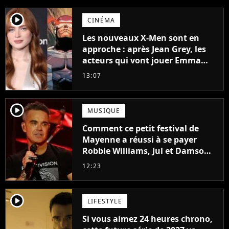
player2
CINÉMA
Les nouveaux X-Men sont en
approche : après Jean Grey, les
acteurs qui vont jouer Emma
Frost et Cyclope trouvés !
13:07
player2
MUSIQUE
Comment ce petit festival de
Mayenne a réussi à se payer
Robbie Williams, Jul et Damso
cette année ?
12:23
player2
LIFESTYLE
Si vous aimez 24 heures chrono,