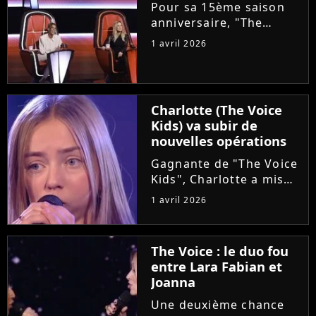
choriste. Regardez...
Pour sa 15ème saison
anniversaire, "The
Voice" met les petits
1 avril 2026
plats dans les grands.
Ce samedi, le plateau
accueillera un coach
supplémentaire pour ce
Charlotte (The Voice
qui est annoncé comme
Kids) va subir de
"une première...
nouvelles opérations
Gagnante de "The Voice
Kids", Charlotte a mis
en lumière son combat
1 avril 2026
contre un cancer
infantile. Alors qu'elle
démarre une tournée
The Voice : le duo fou
avec l'association The
entre Lara Fabian et
Kids Harmony, la
Joanna
chanteuse...
Une deuxième chance