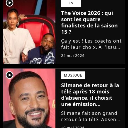
Tessa B. et CJM'S s'est
player2
TV
imposé sur la finish line
The Voice 2026 : qui
grâce aux votes du...
sont les quatre
finalistes de la saison
15 ?
Ça y est ! Les coachs ont
fait leur choix. À l'issue
d'une demi-finale
24 mai 2026
rythmée par des duos
exceptionnels et des
moments forts, Amel
player2
MUSIQUE
Bent, Tayc, Lara Fabian
Slimane de retour à la
et Florent Pagny ont
télé après 18 mois
désigné...
d'absence, il choisit
une émission
symbolique
Slimane fait son grand
retour à la télé. Absent
des écrans et des ondes
19 mai 2026