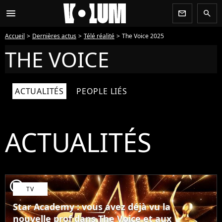
menu
newsletter
search
Accueil
Dernières actus
Télé réalité
The Voice 2025
THE VOICE
ACTUALITÉS
PEOPLE LIÉS
ACTUALITÉS
player2
TV
Star Academy : vous avez déjà vu la
nouvelle prof dans The Voice et aux