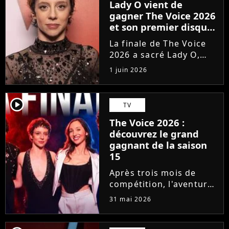
Lady O vient de
gagner The Voice 2026
et son premier disque
est déjà disponible
La finale de The Voice
2026 a sacré Lady O,
talent de Florent Pagny
1 juin 2026
qui s'est imposée dans
le coeur du public grâce
à son timbre envoûtant.
player2
TV
À seulement 18 ans, la
The Voice 2026 :
jeune artiste suisse...
découvrez le grand
gagnant de la saison
15
Après trois mois de
compétition, l'aventure
The Voice 2026 a pris
31 mai 2026
fin. En direct sur TF1,
qui de Lady O, Hugo,