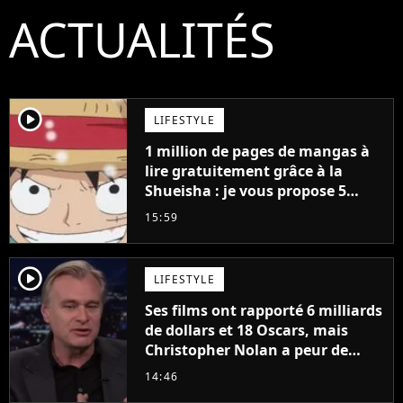
ACTUALITÉS
player2
LIFESTYLE
1 million de pages de mangas à
lire gratuitement grâce à la
Shueisha : je vous propose 5
mangas jamais sortis en France
15:59
à découvrir absolument
player2
LIFESTYLE
Ses films ont rapporté 6 milliards
de dollars et 18 Oscars, mais
Christopher Nolan a peur de
tourner un genre de films très
14:46
particulier