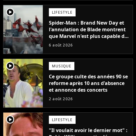
player2
LIFESTYLE
Spider-Man : Brand New Day et
l'annulation de Blade montrent
que Marvel n'est plus capable de
faire quoi que ce soit de simple
6 août 2026
player2
MUSIQUE
Ce groupe culte des années 90 se
reforme après 10 ans d'absence
et annonce des concerts
2 août 2026
player2
LIFESTYLE
"Il voulait avoir le dernier mot" :