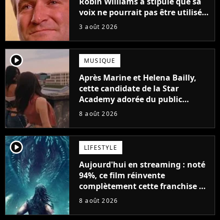
Robin Williams a stipulé que sa
voix ne pourrait pas être utilisée
avant 2039, pourtant Disney
3 août 2026
possède des enregistrements
inédits
player2
MUSIQUE
Après Marine et Helena Bailly,
cette candidate de la Star
Academy adorée du public
annonce son premier album,
8 août 2026
"C'est tellement puissant"
player2
LIFESTYLE
Aujourd'hui en streaming : noté
94%, ce film réinvente
complètement cette franchise de
science-fiction vieille de 40 ans
8 août 2026