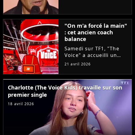
taille aux coachs en se
glissant dans la peau
d'un candidat. A-t-il
réussi à convaincre Lara
"On m'a forcé la main"
Fabian, Florent Pagny,...
: cet ancien coach
balance
Samedi sur TF1, "The
Voice" a accueilli un
invité exceptionnel pour
21 avril 2026
épauler Lara Fabian :
Louis Bertignac ! Coach
emblématique des deux
Charlotte (The Voice Kids) travaille sur son
premières saisons, le
premier single
rockeur avait
pourtant...
18 avril 2026