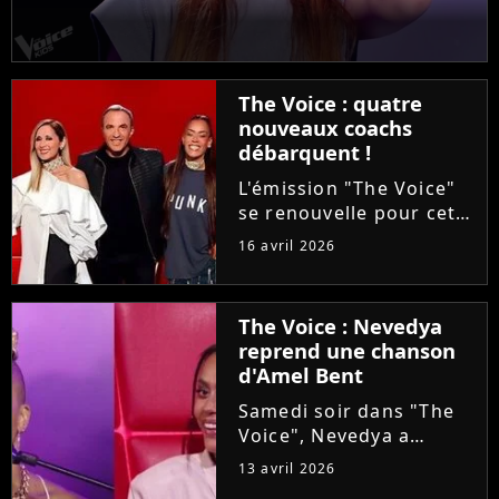
The Voice : quatre
nouveaux coachs
débarquent !
L'émission "The Voice"
se renouvelle pour cette
saison 15. Alors que les
16 avril 2026
auditions à l'aveugle
arrivent à leur terme, la
production ajoute une
The Voice : Nevedya
étape avant les Battles :
reprend une chanson
les Qualifications....
d'Amel Bent
Samedi soir dans "The
Voice", Nevedya a
proposé une version
13 avril 2026
piano-voix du titre