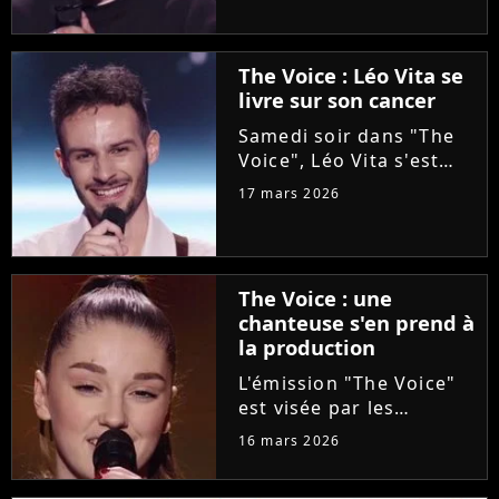
l'aventure "The Voice"
grâce à Florent Pagny
lors de la deuxième
The Voice : Léo Vita se
soirée des auditions à
livre sur son cancer
l'aveugle. Une revanche
pour...
Samedi soir dans "The
Voice", Léo Vita s'est
présenté aux auditions
17 mars 2026
à l'aveugle. Avec son
interprétation du titre
"Animaux fragiles" de
Ycare et Zaz, le jeune
The Voice : une
talent de 25 ans a su...
chanteuse s'en prend à
la production
L'émission "The Voice"
est visée par les
critiques de la
16 mars 2026
chanteuse Mathilda, qui
dénonce l'utilisation