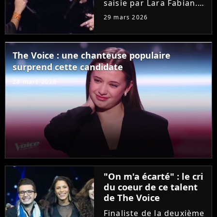
saisie par Lara Fabian.
Hier soir dans "The
29 mars 2026
Voice", l'audition de
Joanna, ancienne demi-
finaliste de la "Star
The Voice : une chanteuse populaire
Academy", a bouleversé
surprend cette candidate
la coach. Elle n'a pas
résisté...
28 mars 2026
"On m'a écarté" : le cri
du coeur de ce talent
de The Voice
Finaliste de la deuxième