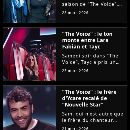
saison de "The Voice",
Olympe se livre à coeur
28 mars 2026
ouvert. Sur Instagram,
le chanteur révèle que
sa carrière a été
"The Voice" : le ton
sabotée par une
monte entre Lara
personne malveillante
Fabian et Tayc
qui a...
Samedi soir dans "The
Voice", Tayc a pris un
malin plaisir à bloquer
23 mars 2026
Lara Fabian, intéressée
par une artiste d'origine
italienne, tout comme
"The Voice" : le frère
elle. Agacée, la
d'Ycare recalé de
chanteuse a réglé ses...
"Nouvelle Star"
Sam, qui n'est autre que
le frère du chanteur
Ycare, a rejoint
21 mars 2026