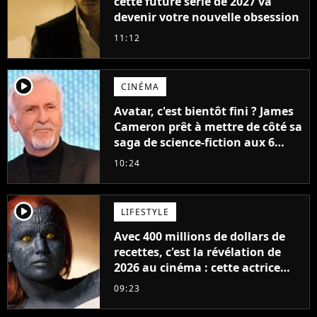
cette future série de 2027 va
devenir votre nouvelle obsession
11:12
player2
CINÉMA
Avatar, c'est bientôt fini ? James
Cameron prêt à mettre de côté sa
saga de science-fiction aux 6
milliards de recettes
10:24
player2
LIFESTYLE
Avec 400 millions de dollars de
recettes, c'est la révélation de
2026 au cinéma : cette actrice
adorée prête à remplacer
09:23
Jennifer Lawrence chez Marvel