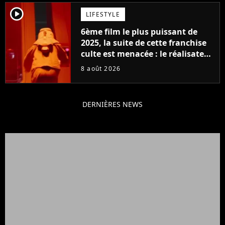
player2
LIFESTYLE
6ème film le plus puissant de
2025, la suite de cette franchise
culte est menacée : le réalisateur
claque la porte pour "différends
8 août 2026
créatifs"
DERNIÈRES NEWS