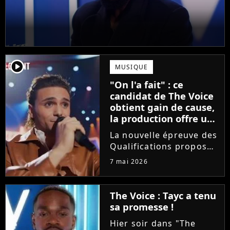
player2
MUSIQUE
"On l'a fait" : ce
candidat de The Voice
obtient gain de cause,
la production offre une
compensation à tous
La nouvelle épreuve des
les talents
Qualifications proposée
dans The Voice est loin
7 mai 2026
de faire l'unanimité.
Furieux d'avoir vu sa
prestation être
The Voice : Tayc a tenu
raccourcie au montage,
sa promesse !
Yanis Si Ah est monté
Hier soir dans "The
au...