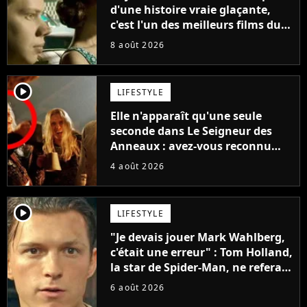
d'une histoire vraie glaçante,
c'est l'un des meilleurs films du
21ème siècle
8 août 2026
player2
LIFESTYLE
Elle n'apparaît qu'une seule
seconde dans Le Seigneur des
Anneaux : avez-vous reconnu
cette légende du cinéma dans la
4 août 2026
saga ?
player2
LIFESTYLE
"Je devais jouer Mark Wahlberg,
c'était une erreur" : Tom Holland,
la star de Spider-Man, ne referait
pas ce blockbuster
6 août 2026