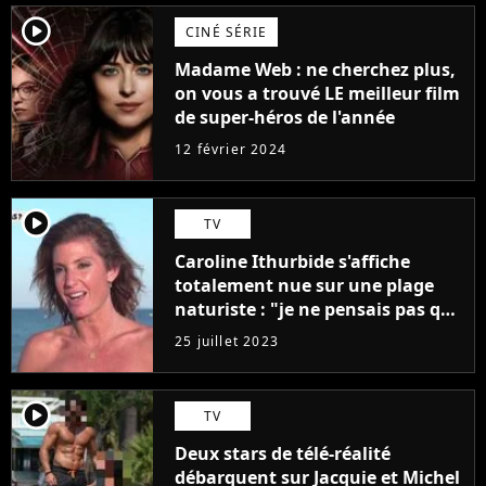
player2
CINÉ SÉRIE
Madame Web : ne cherchez plus,
on vous a trouvé LE meilleur film
de super-héros de l'année
12 février 2024
player2
TV
Caroline Ithurbide s'affiche
totalement nue sur une plage
naturiste : "je ne pensais pas que
j'arriverais à le faire..."
25 juillet 2023
player2
TV
Deux stars de télé-réalité
débarquent sur Jacquie et Michel