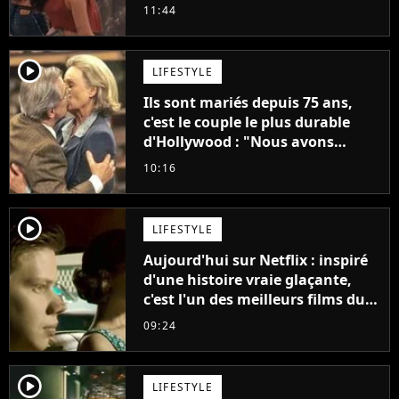
annonce son premier album,
11:44
"C'est tellement puissant"
player2
LIFESTYLE
Ils sont mariés depuis 75 ans,
c'est le couple le plus durable
d'Hollywood : "Nous avons
avancé jour après jour, et les
10:16
jours se sont transformés en
décennies"
player2
LIFESTYLE
Aujourd'hui sur Netflix : inspiré
d'une histoire vraie glaçante,
c'est l'un des meilleurs films du
21ème siècle
09:24
player2
LIFESTYLE