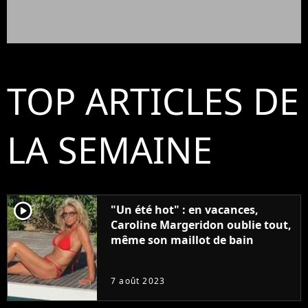
TOP ARTICLES DE
LA SEMAINE
player2
"Un été hot" : en vacances,
Caroline Margeridon oublie tout,
même son maillot de bain
7 août 2023