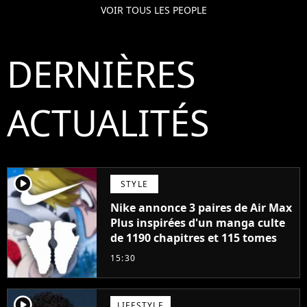
VOIR TOUS LES PEOPLE
DERNIÈRES
ACTUALITÉS
player2
STYLE
Nike annonce 3 paires de Air Max
Plus inspirées d'un manga culte
de 1190 chapitres et 115 tomes
15:30
player2
LIFESTYLE