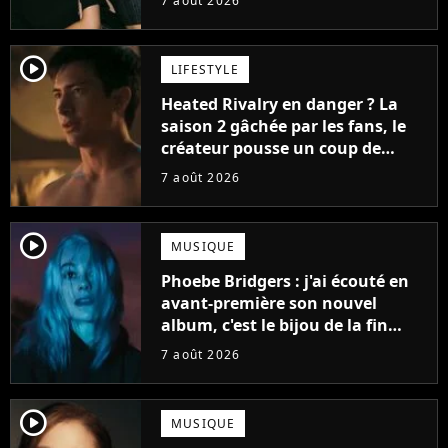
7 août 2026
player2
LIFESTYLE
Heated Rivalry en danger ? La
saison 2 gâchée par les fans, le
créateur pousse un coup de
gueule
7 août 2026
player2
MUSIQUE
Phoebe Bridgers : j'ai écouté en
avant-première son nouvel
album, c'est le bijou de la fin
d'été
7 août 2026
player2
MUSIQUE