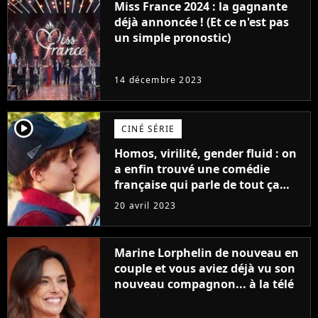
Miss France 2024 : la gagnante
déjà annoncée ! (Et ce n'est pas
un simple pronostic)
14 décembre 2023
player2
CINÉ SÉRIE
Homos, virilité, gender fluid : on
a enfin trouvé une comédie
française qui parle de tout ça
sans être super ringarde
20 avril 2023
Marine Lorphelin de nouveau en
couple et vous aviez déjà vu son
nouveau compagnon... à la télé