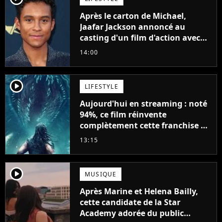
Après le carton de Michael,
Jaafar Jackson annoncé au
casting d'un film d'action avec
Will Smith
14:00
player2
LIFESTYLE
Aujourd'hui en streaming : noté
94%, ce film réinvente
complètement cette franchise de
science-fiction vieille de 40 ans
13:15
player2
MUSIQUE
Après Marine et Helena Bailly,
cette candidate de la Star
Academy adorée du public