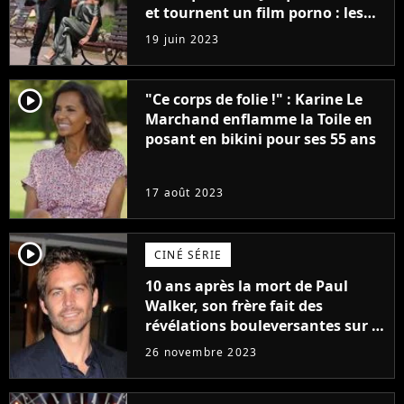
et tournent un film porno : les
premières images du tournage
19 juin 2023
(exclu)
player2
"Ce corps de folie !" : Karine Le
Marchand enflamme la Toile en
posant en bikini pour ses 55 ans
17 août 2023
player2
CINÉ SÉRIE
10 ans après la mort de Paul
Walker, son frère fait des
révélations bouleversantes sur la
réaction des acteurs de Fast and
26 novembre 2023
Furious