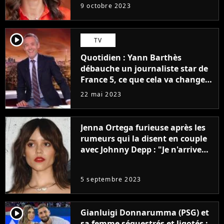
9 octobre 2023
player2
TV
Quotidien : Yann Barthès
débauche un journaliste star de
France 5, ce que cela va changer
à la rentrée
22 mai 2023
Jenna Ortega furieuse après les
rumeurs qui la disent en couple
avec Johnny Depp : "Je n'arrive
même pas..."
5 septembre 2023
player2
Gianluigi Donnarumma (PSG) et
sa femme séquestrés et ligotés :