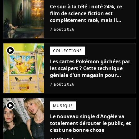
Ce soir à la télé : noté 24%, ce
film de science-fiction est
complètement raté, mais il
aurait pu être encore pire à
7 août 2026
cause de son acteur
player2
COLLECTIONS
Les cartes Pokémon gâchées par
les scalpers ? Cette technique
géniale d'un magasin pour
ruiner les revendeurs
7 août 2026
player2
MUSIQUE
Le nouveau single d'Angèle va
totalement dérouter le public, et
c'est une bonne chose