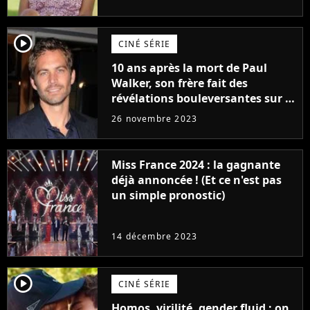
player2
CINÉ SÉRIE
10 ans après la mort de Paul
Walker, son frère fait des
révélations bouleversantes sur la
réaction des acteurs de Fast and
26 novembre 2023
Furious
Miss France 2024 : la gagnante
déjà annoncée ! (Et ce n'est pas
un simple pronostic)
14 décembre 2023
player2
CINÉ SÉRIE
Homos, virilité, gender fluid : on