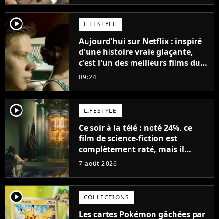
décennies"
player2
LIFESTYLE
Aujourd'hui sur Netflix : inspiré
d'une histoire vraie glaçante,
c'est l'un des meilleurs films du
21ème siècle
09:24
player2
LIFESTYLE
Ce soir à la télé : noté 24%, ce
film de science-fiction est
complètement raté, mais il
aurait pu être encore pire à
7 août 2026
cause de son acteur
player2
COLLECTIONS
Les cartes Pokémon gâchées par