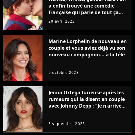
a enfin trouvé une comédie
française qui parle de tout ça
sans être super ringarde
20 avril 2023
Marine Lorphelin de nouveau en
couple et vous aviez déjà vu son
nouveau compagnon... à la télé
9 octobre 2023
Jenna Ortega furieuse après les
rumeurs qui la disent en couple
avec Johnny Depp : "Je n'arrive
même pas..."
5 septembre 2023