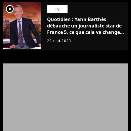
player2
TV
Quotidien : Yann Barthès
débauche un journaliste star de
France 5, ce que cela va changer
à la rentrée
22 mai 2023