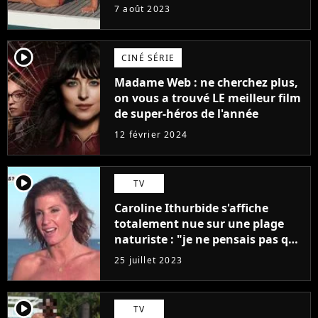
7 août 2023
player2
CINÉ SÉRIE
Madame Web : ne cherchez plus,
on vous a trouvé LE meilleur film
de super-héros de l'année
12 février 2024
player2
TV
Caroline Ithurbide s'affiche
totalement nue sur une plage
naturiste : "je ne pensais pas que
j'arriverais à le faire..."
25 juillet 2023
player2
TV