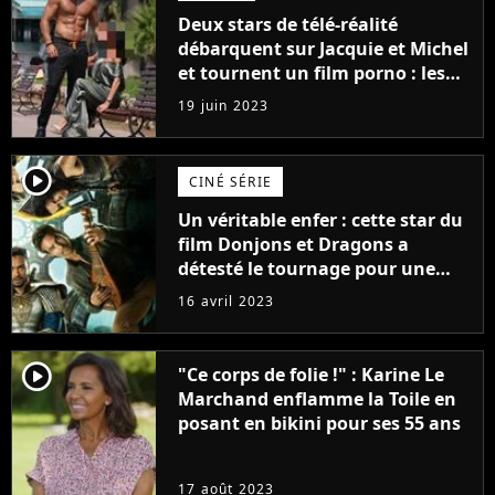
Deux stars de télé-réalité
débarquent sur Jacquie et Michel
et tournent un film porno : les
premières images du tournage
19 juin 2023
(exclu)
player2
CINÉ SÉRIE
Un véritable enfer : cette star du
film Donjons et Dragons a
détesté le tournage pour une
raison très spéciale
16 avril 2023
player2
"Ce corps de folie !" : Karine Le
Marchand enflamme la Toile en
posant en bikini pour ses 55 ans
17 août 2023