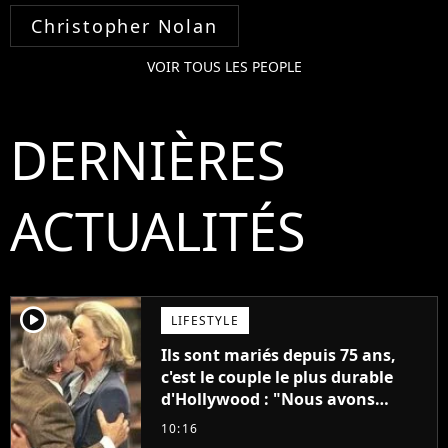
Christopher Nolan
VOIR TOUS LES PEOPLE
DERNIÈRES
ACTUALITÉS
player2
LIFESTYLE
Ils sont mariés depuis 75 ans,
c'est le couple le plus durable
d'Hollywood : "Nous avons
avancé jour après jour, et les
10:16
jours se sont transformés en