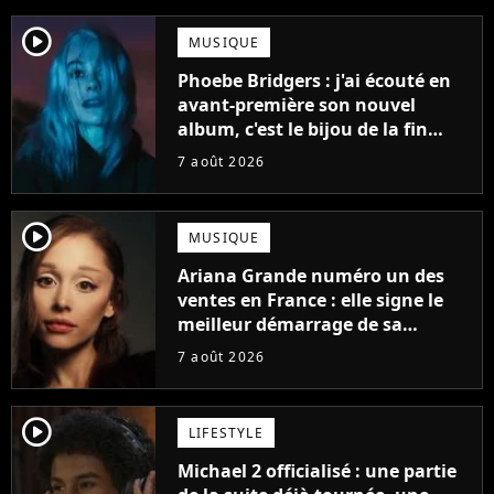
player2
MUSIQUE
Phoebe Bridgers : j'ai écouté en
avant-première son nouvel
album, c'est le bijou de la fin
d'été
7 août 2026
player2
MUSIQUE
Ariana Grande numéro un des
ventes en France : elle signe le
meilleur démarrage de sa
carrière avec son album Petal
7 août 2026
player2
LIFESTYLE
Michael 2 officialisé : une partie