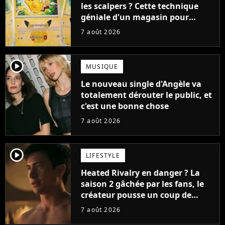
les scalpers ? Cette technique
géniale d'un magasin pour
ruiner les revendeurs
7 août 2026
player2
MUSIQUE
Le nouveau single d'Angèle va
totalement dérouter le public, et
c'est une bonne chose
7 août 2026
player2
LIFESTYLE
Heated Rivalry en danger ? La
saison 2 gâchée par les fans, le
créateur pousse un coup de
gueule
7 août 2026