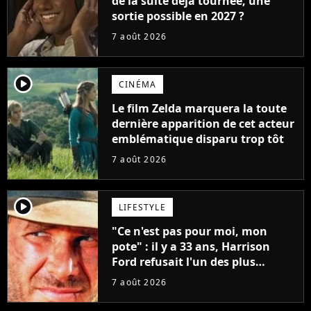
de la suite déjà tournée, une
sortie possible en 2027 ?
7 août 2026
player2
CINÉMA
Le film Zelda marquera la toute
dernière apparition de cet acteur
emblématique disparu trop tôt
7 août 2026
player2
LIFESTYLE
"Ce n'est pas pour moi, mon
pote" : il y a 33 ans, Harrison
Ford refusait l'un des plus
grands succès de tous les temps
7 août 2026