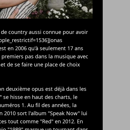
 de country aussi connue pour avoir
ople_restrictif=1536]Jonas
C'est en 2006 qu'à seulement 17 ans
es premiers pas dans la musique avec
t de se faire une place de choix
son deuxième opus est déjà dans les
" se hisse en haut des charts, le
numéros 1. Au fil des années, la
n 2010 sort l'album "Speak Now" lui
tes tout comme "Red" en 2012. En
uio "1989" marque un tournant dans