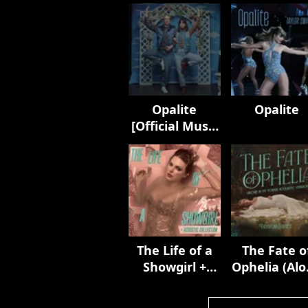
Opalite
Opalite
[Official Music
Video
(Extended
Versions)]
The Life of a
The Fate o
Showgirl +
Ophelia (Al
Acoustic
In My Towe
Collection
Acoustic