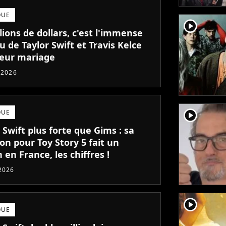
QUE
player2
lions de dollars, c'est l'immense
 de Taylor Swift et Travis Kelce
leur mariage
t 2026
player2
QUE
 Swift plus forte que Gims : sa
on pour Toy Story 5 fait un
 en France, les chiffres !
 2026
player2
QUE