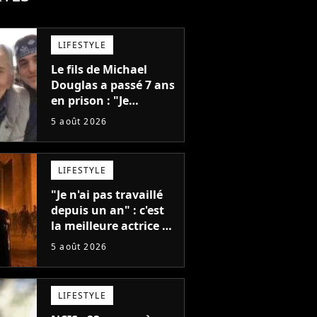
LIFESTYLE
Le fils de Michael
Douglas a passé 7 ans
en prison : "Je
distribuais des joints
5 août 2026
pour mon père"
LIFESTYLE
"Je n'ai pas travaillé
depuis un an" : c'est
la meilleure actrice de
L'Odyssée, mais
5 août 2026
personne ne veut lui
donner de rôle au
cinéma
LIFESTYLE