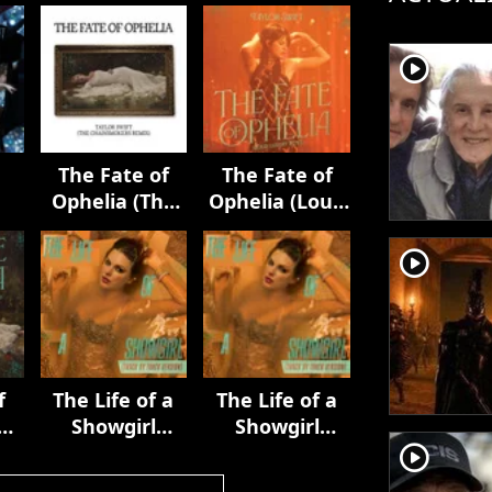
player2
The Fate of
The Fate of
Ophelia (The
Ophelia (Loud
Chainsmokers
Luxury Remix)
Remix)
player2
f
The Life of a
The Life of a
one
Showgirl
Showgirl
r
(Track by Track
(Track by Track
player2
Version)
Version)