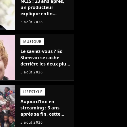
NCIS : 23 ans après,
un producteur
explique enfin
l'origine de l'idée la
5 août 2026
plus culte de la série
(et on ne parle pas du
bateau)
MUSIQUE
Le saviez-vous ? Ed
Sheeran se cache
derrière les deux plus
gros tubes du
5 août 2026
moment !
LIFESTYLE
Aujourd'hui en
streaming : 3 ans
après sa fin, cette
série aux 13 Emmy
5 août 2026
Awards revient avec