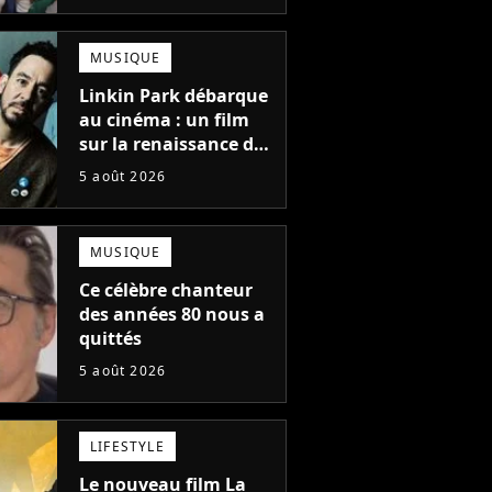
une suite...
totalement différente
MUSIQUE
Linkin Park débarque
au cinéma : un film
sur la renaissance du
groupe arrive en
5 août 2026
salles
MUSIQUE
Ce célèbre chanteur
des années 80 nous a
quittés
5 août 2026
LIFESTYLE
Le nouveau film La