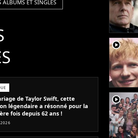
S ALBUMS ET SINGLES
S
player2
ÉS
QUE
player2
iage de Taylor Swift, cette
on légendaire a résonné pour la
re fois depuis 62 ans !
t 2026