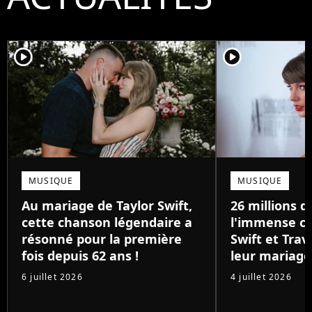
player2
player2
MUSIQUE
MUSIQUE
Au mariage de Taylor Swift,
26 millions de
cette chanson légendaire a
l'immense ca
résonné pour la première
Swift et Trav
fois depuis 62 ans !
leur mariage
6 juillet 2026
4 juillet 2026