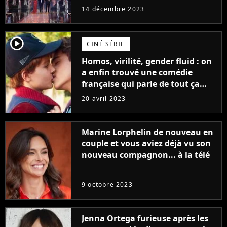
14 décembre 2023
player2
CINÉ SÉRIE
Homos, virilité, gender fluid : on
a enfin trouvé une comédie
française qui parle de tout ça
sans être super ringarde
20 avril 2023
Marine Lorphelin de nouveau en
couple et vous aviez déjà vu son
nouveau compagnon... à la télé
9 octobre 2023
Jenna Ortega furieuse après les