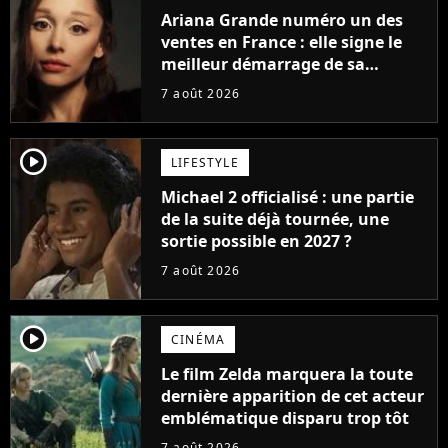
Ariana Grande numéro un des
ventes en France : elle signe le
meilleur démarrage de sa
carrière avec son album Petal
7 août 2026
player2
LIFESTYLE
Michael 2 officialisé : une partie
de la suite déjà tournée, une
sortie possible en 2027 ?
7 août 2026
player2
CINÉMA
Le film Zelda marquera la toute
dernière apparition de cet acteur
emblématique disparu trop tôt
7 août 2026