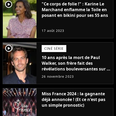
player2
"Ce corps de folie !" : Karine Le
Marchand enflamme la Toile en
posant en bikini pour ses 55 ans
17 août 2023
player2
CINÉ SÉRIE
10 ans après la mort de Paul
Walker, son frère fait des
révélations bouleversantes sur la
réaction des acteurs de Fast and
26 novembre 2023
Furious
Miss France 2024 : la gagnante
déjà annoncée ! (Et ce n'est pas
un simple pronostic)