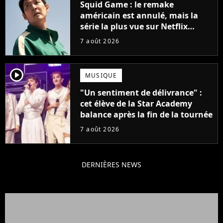
Squid Game : le remake
américain est annulé, mais la
série la plus vue sur Netflix
pourrait avoir une version
7 août 2026
française
player2
MUSIQUE
"Un sentiment de délivrance" :
cet élève de la Star Academy
balance après la fin de la tournée
7 août 2026
DERNIÈRES NEWS