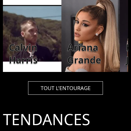
Calvin
Ariana
K
Harris
Grande
J
TOUT L'ENTOURAGE
TENDANCES