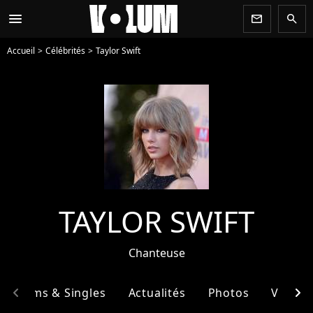
menu
newsletter
search
Accueil
Célébrités
Taylor Swift
TAYLOR SWIFT
Chanteuse
chevron_left
chevron_right
Albums & Singles
Actualités
Photos
Vidéos