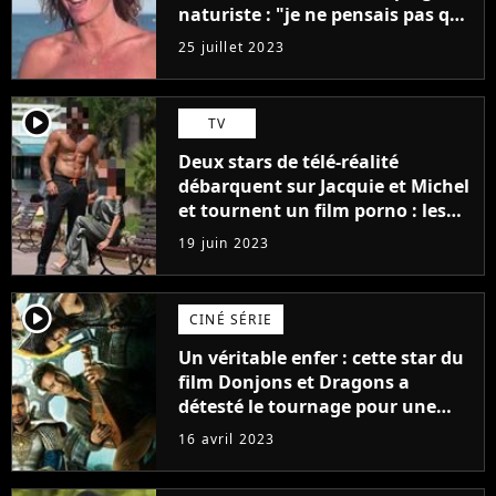
naturiste : "je ne pensais pas que
j'arriverais à le faire..."
25 juillet 2023
player2
TV
Deux stars de télé-réalité
débarquent sur Jacquie et Michel
et tournent un film porno : les
premières images du tournage
19 juin 2023
(exclu)
player2
CINÉ SÉRIE
Un véritable enfer : cette star du
film Donjons et Dragons a
détesté le tournage pour une
raison très spéciale
16 avril 2023