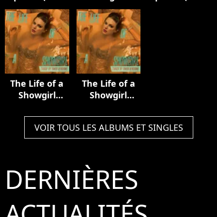
Luxury Remix)
Acoustic
In My Tower
Collection
Acoustic
Version)
The Life of a
The Life of a
Showgirl
Showgirl
(Track by
(Track by
Track Version)
Track Version)
VOIR TOUS LES ALBUMS ET SINGLES
DERNIÈRES
ACTUALITÉS