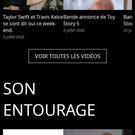
Taylor Swift et Travis Kelce
Bande-annonce de Toy
Band
se sont dit oui ce week-
Story 5
Story
end.
4 juillet 2026
22 jui
6 juillet 2026
VOIR TOUTES LES VIDÉOS
SON
ENTOURAGE