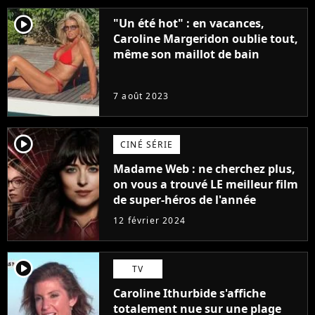
player2
"Un été hot" : en vacances,
Caroline Margeridon oublie tout,
même son maillot de bain
7 août 2023
player2
CINÉ SÉRIE
Madame Web : ne cherchez plus,
on vous a trouvé LE meilleur film
de super-héros de l'année
12 février 2024
player2
TV
Caroline Ithurbide s'affiche
totalement nue sur une plage