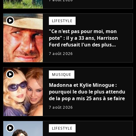
player2
LIFESTYLE
"Ce n'est pas pour moi, mon
pote" : il y a 33 ans, Harrison
Ford refusait l'un des plus
grands succès de tous les temps
7 août 2026
player2
MUSIQUE
Madonna et Kylie Minogue :
pourquoi le duo le plus attendu
de la pop a mis 25 ans à se faire
7 août 2026
player2
LIFESTYLE