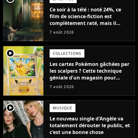
Ce soir à la télé : noté 24%, ce
film de science-fiction est
complètement raté, mais il
aurait pu être encore pire à
7 août 2026
cause de son acteur
player2
COLLECTIONS
Les cartes Pokémon gâchées par
les scalpers ? Cette technique
géniale d'un magasin pour
ruiner les revendeurs
7 août 2026
player2
MUSIQUE
Le nouveau single d'Angèle va
totalement dérouter le public, et
c'est une bonne chose