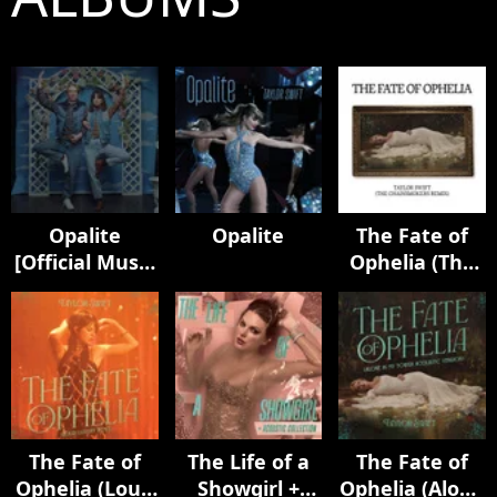
Opalite
Opalite
The Fate of
[Official Music
Ophelia (The
Video
Chainsmokers
(Extended
Remix)
Versions)]
The Fate of
The Life of a
The Fate of
Ophelia (Loud
Showgirl +
Ophelia (Alone