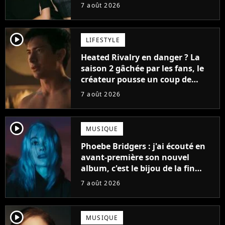
7 août 2026
player2
LIFESTYLE
Heated Rivalry en danger ? La
saison 2 gâchée par les fans, le
créateur pousse un coup de
gueule
7 août 2026
player2
MUSIQUE
Phoebe Bridgers : j'ai écouté en
avant-première son nouvel
album, c'est le bijou de la fin
d'été
7 août 2026
player2
MUSIQUE