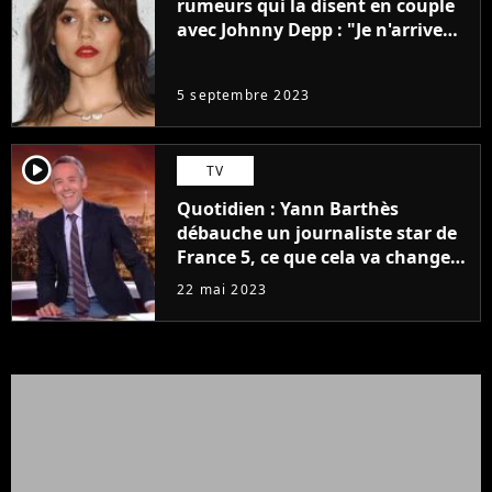
rumeurs qui la disent en couple
avec Johnny Depp : "Je n'arrive
même pas..."
5 septembre 2023
player2
TV
Quotidien : Yann Barthès
débauche un journaliste star de
France 5, ce que cela va changer
à la rentrée
22 mai 2023